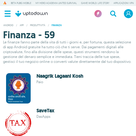
BETA PUBG MOBILE
MY HERO ACADEMIA UNITED SURVIVAL
GAME WORLD: LIFE STORY
APPLICAZIONI VPN
ANDROID
/
APP
/
PRODUTTIVITÀ
/
FINANZA
Finanza - 59
Le finanze fanno parte della vita di tutti i giorni e, per fortuna, questa selezione
di app Android gratuite ha tutto ciò che ti serve. Dai pagamenti digitali alle
criptovalute, fino alla divisione delle spese, questi strumenti rendono la
gestione del denaro semplice e immediata. Tieni traccia delle tue spese,
gestisci il tuo negozio online o converti valute direttamente dal tuo dispositivo.
Naagrik Lagaani Kosh
Paio
SaveTax
DasApps