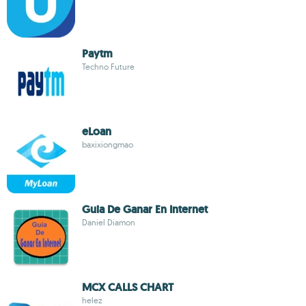
Paytm
Techno Future
eLoan
baxixiongmao
Guia De Ganar En Internet
Daniel Diamon
MCX CALLS CHART
helez