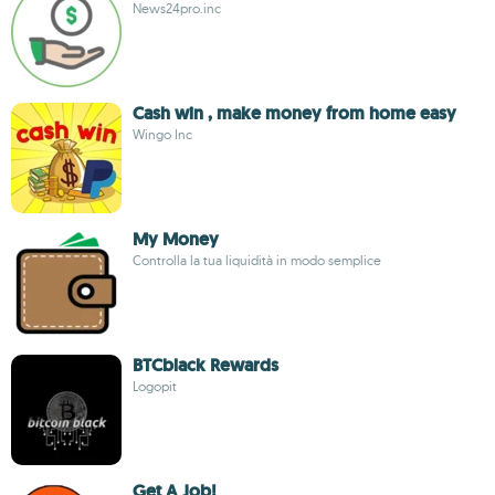
News24pro.inc
Cash win , make money from home easy
Wingo Inc
My Money
Controlla la tua liquidità in modo semplice
BTCblack Rewards
Logopit
Get A Job!