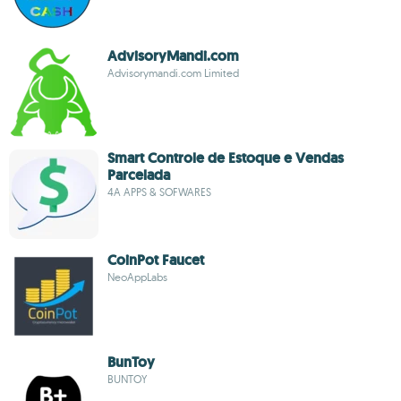
AdvisoryMandi.com
Advisorymandi.com Limited
Smart Controle de Estoque e Vendas
Parcelada
4A APPS & SOFWARES
CoinPot Faucet
NeoAppLabs
BunToy
BUNTOY