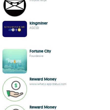
kingminer
AGCSD
Fortune City
Fourdesire
Reward Money
www.what,s app status.com
Reward Money