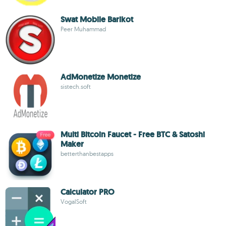
Swat Mobile Barikot
Peer Muhammad
AdMonetize Monetize
sistech.soft
Multi Bitcoin Faucet - Free BTC & Satoshi
Maker
betterthanbestapps
Calculator PRO
VogalSoft