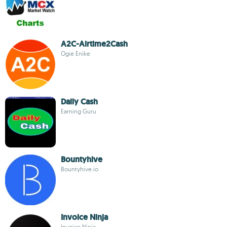
A2C-Airtime2Cash
Ogie Enike
Daily Cash
Earning Guru
Bountyhive
Bountyhive.io
Invoice Ninja
Invoice Ninja