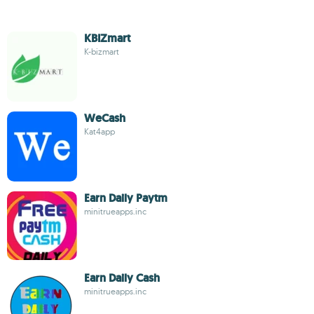
KBIZmart
K-bizmart
WeCash
Kat4app
Earn Daily Paytm
minitrueapps.inc
Earn Daily Cash
minitrueapps.inc