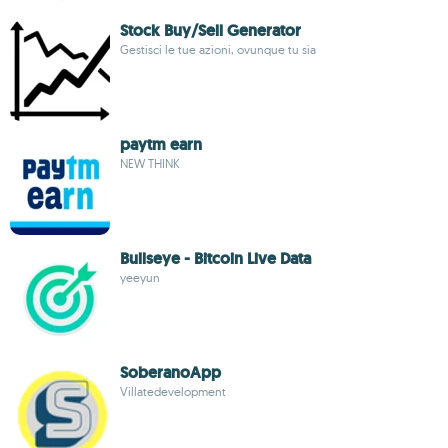
Stock Buy/Sell Generator
Gestisci le tue azioni, ovunque tu sia
paytm earn
NEW THINK
Bullseye - Bitcoin Live Data
yeeyun
SoberanoApp
Villatedevelopment