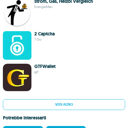
Strom, Gas, Heizöl Vergleich
EnergieMan
2 Captcha
7 Go
GTFWallet
gtf
VEDI ALTRO
Potrebbe interessarti