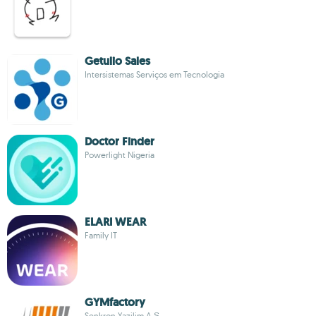
Getulio Sales
Intersistemas Serviços em Tecnologia
Doctor Finder
Powerlight Nigeria
ELARI WEAR
Family IT
GYMfactory
Senkron Yazilim A.Ş.