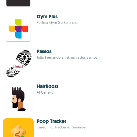
Gym Plus
Perfect Gym Go Sp. z o.o.
Passos
João Fernando Brinkmann dos Santos
HairBoost
AI Gahaku
Poop Tracker
CareClinic Tracker & Reminder