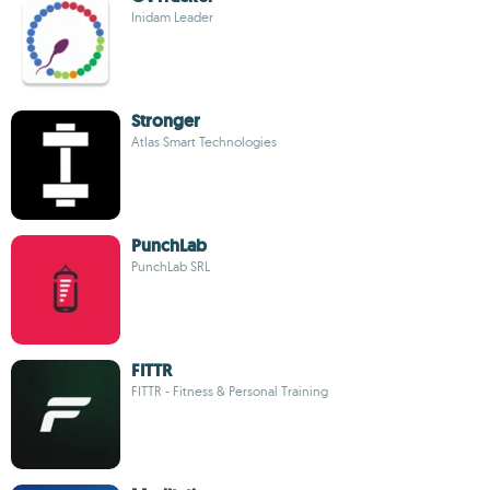
Inidam Leader
Stronger
Atlas Smart Technologies
PunchLab
PunchLab SRL
FITTR
FITTR - Fitness & Personal Training