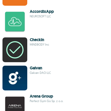
AccordixApp
NEUROSOFT LLC
CheckIn
MINDBODY Inc
Galvan
Galvan DAO LLC
Arena Group
Perfect Gym Go Sp. z o.o.