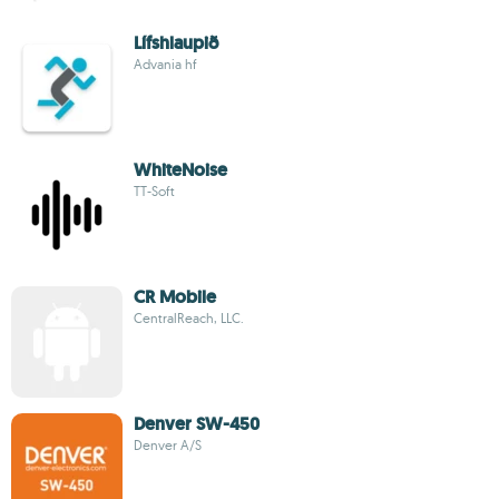
Lífshlaupið
Advania hf
WhiteNoise
TT-Soft
CR Mobile
CentralReach, LLC.
Denver SW-450
Denver A/S