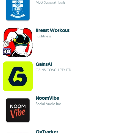
MEG Support Tools
Breast Workout
fitofitness
GainsAI
GAINS COACH PTY LTD
NoomVibe
Social Audio Inc.
OvTracker