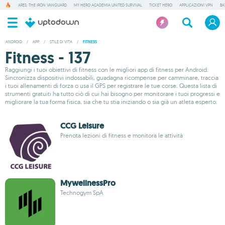
ARES: THE IRON VANGUARD
MY HERO ACADEMIA UNITED SURVIVAL
TICKET HERO
APPLICAZIONI VPN
BA
ANDROID
/
APP
/
STILE DI VITA
/
FITNESS
Fitness - 137
Raggiungi i tuoi obiettivi di fitness con le migliori app di fitness per Android.
Sincronizza dispositivi indossabili, guadagna ricompense per camminare, traccia
i tuoi allenamenti di forza o usa il GPS per registrare le tue corse. Questa lista di
strumenti gratuiti ha tutto ciò di cui hai bisogno per monitorare i tuoi progressi e
migliorare la tua forma fisica, sia che tu stia iniziando o sia già un atleta esperto.
CCG Leisure
Prenota lezioni di fitness e monitora le attività
MywellnessPro
Technogym SpA