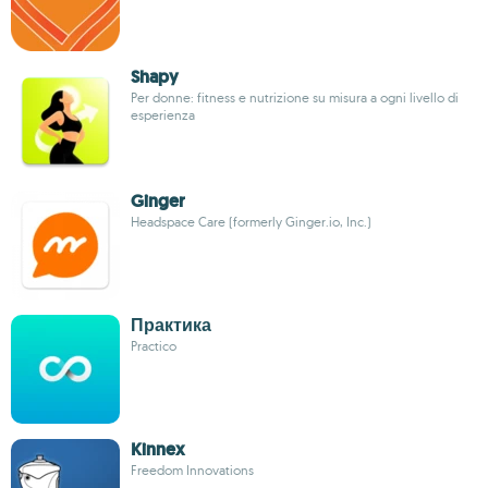
Shapy
Per donne: fitness e nutrizione su misura a ogni livello di
esperienza
Ginger
Headspace Care (formerly Ginger.io, Inc.)
Практика
Practico
Kinnex
Freedom Innovations