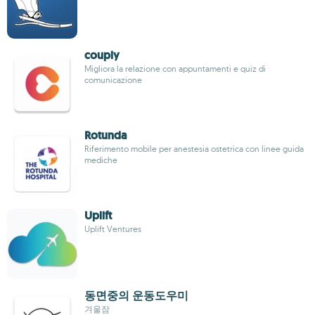
couply
Migliora la relazione con appuntamenti e quiz di
comunicazione
Rotunda
Riferimento mobile per anestesia ostetrica con linee guida
mediche
Uplift
Uplift Ventures
동면중의 운동도우미
겨울잠