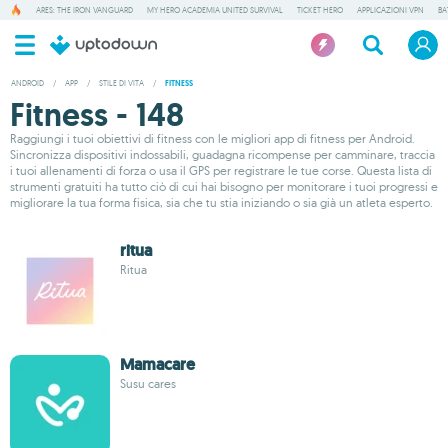
ARES: THE IRON VANGUARD
MY HERO ACADEMIA UNITED SURVIVAL
TICKET HERO
APPLICAZIONI VPN
BA
ANDROID
/
APP
/
STILE DI VITA
/
FITNESS
Fitness - 148
Raggiungi i tuoi obiettivi di fitness con le migliori app di fitness per Android.
Sincronizza dispositivi indossabili, guadagna ricompense per camminare, traccia
i tuoi allenamenti di forza o usa il GPS per registrare le tue corse. Questa lista di
strumenti gratuiti ha tutto ciò di cui hai bisogno per monitorare i tuoi progressi e
migliorare la tua forma fisica, sia che tu stia iniziando o sia già un atleta esperto.
ritua
Ritua
Mamacare
Susu cares