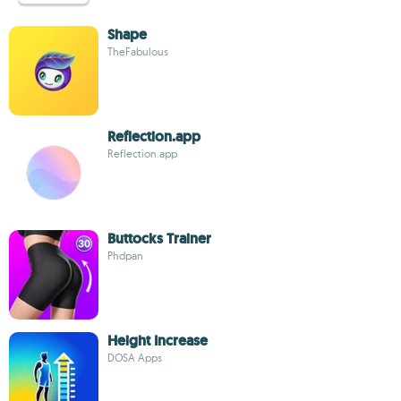
Shape
TheFabulous
Reflection.app
Reflection.app
Buttocks Trainer
Phdpan
Height Increase
DOSA Apps