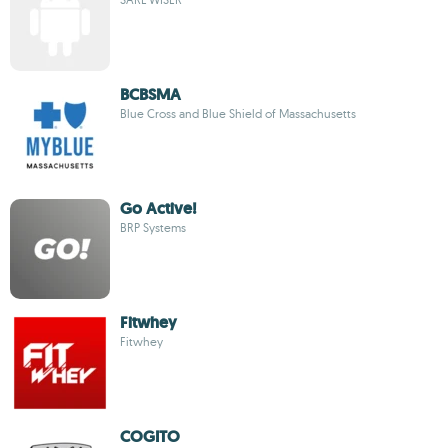
BCBSMA
Blue Cross and Blue Shield of Massachusetts
Go Active!
BRP Systems
Fitwhey
Fitwhey
COGITO