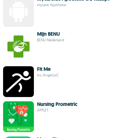
mycare Apotheke
Mijn BENU
BENU Nederland
Fit Me
Inc AngelosC
Nursing Prometric
APPLET