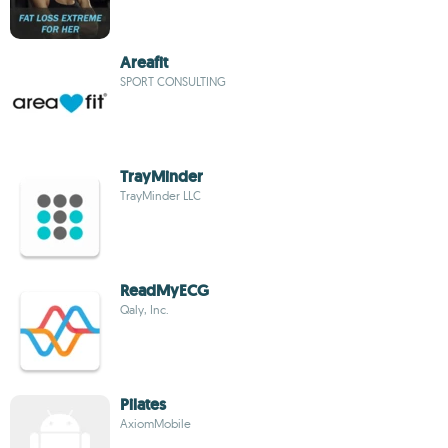
Areafit
SPORT CONSULTING
TrayMinder
TrayMinder LLC
ReadMyECG
Qaly, Inc.
Pilates
AxiomMobile