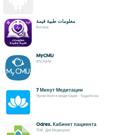
معلومات طبية قيمة
Bondoa
MyCMU
IPSCNAM
7 Минут Медитации
Уроки йоги и медитации - Yogashkola
Odrex. Кабинет пациента
ТОВ "Дім Медицини"