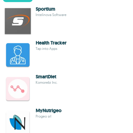
Sportium
Intelinova Software
Health Tracker
Tap into Apps
SmartDiet
Komorebi Inc.
MyNutrigeo
Progeo srl