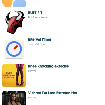
BUFF FIT
BUFF Academy
Interval Timer
James ST. Yan
knee knocking exercise
somya
V shred Fat Loss Extreme Her
somya