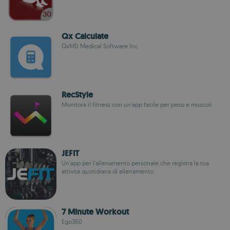
Qx Calculate
QxMD Medical Software Inc.
RecStyle
Monitora il fitness con un'app facile per peso e muscoli
JEFIT
Un'app per l'allenamento personale che registra la tua
attività quotidiana di allenamento
7 Minute Workout
Ego360