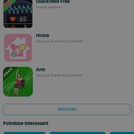
QuickHRM Free
mobile wellness
Home
AppLock Theme By DoMobile
Arm
AppLock Theme By DoMobile
VEDI ALTRO
Potrebbe interessarti