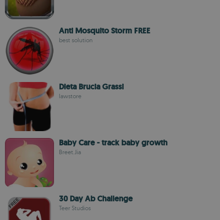
Anti Mosquito Storm FREE
best solution
Dieta Brucia Grassi
lawstore
Baby Care - track baby growth
Breet.Jia
30 Day Ab Challenge
Teer Studios