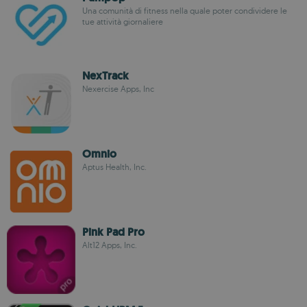
Una comunità di fitness nella quale poter condividere le
tue attività giornaliere
NexTrack
Nexercise Apps, Inc
Omnio
Aptus Health, Inc.
Pink Pad Pro
Alt12 Apps, Inc.