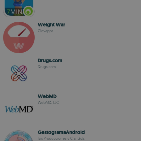
Weight War
Clevapps
Drugs.com
Drugs.com
WebMD
WebMD, LLC
GestogramaAndroid
Isis Producciones y Cía. Ltda.