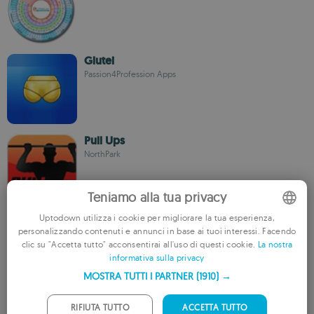
Glutei
Passion4Profession Apps
Pull Ups
NorthPark
Teniamo alla tua privacy
Uptodown utilizza i cookie per migliorare la tua esperienza,
Abdomen
personalizzando contenuti e annunci in base ai tuoi interessi. Facendo
AppLock Theme By DoMobile
ENGLISH
clic su "Accetta tutto" acconsentirai all'uso di questi cookie.
La nostra
informativa sulla privacy
FRENCH
MOSTRA TUTTI I PARTNER
(1910) →
GERMAN
Circuit Training Assistant
PORTUGUESE
RIFIUTA TUTTO
ACCETTA TUTTO
Riana