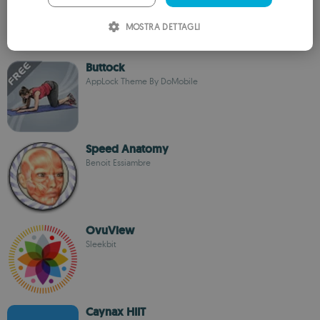
ITALIAN
MOSTRA DETTAGLI
SPANISH
ROMANIAN
Buttock
AppLock Theme By DoMobile
Speed Anatomy
Benoit Essiambre
OvuView
Sleekbit
Caynax HIIT