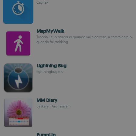
Caynax
MapMyWalk
Traccia il tuo percorso quando vai a correre, a camminare o
quando fai trekking
Lightning Bug
lightningbug.me
MM Diary
Baskaran Arunasalam
PumpUp