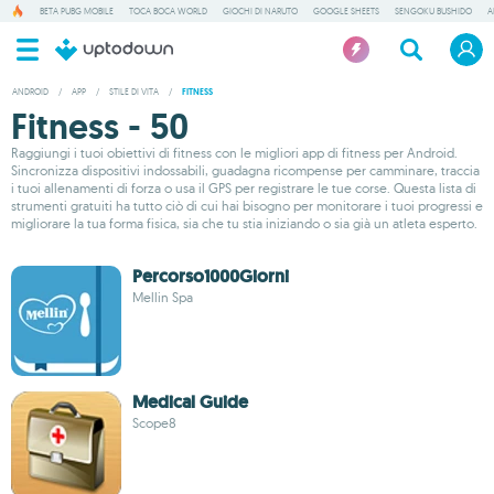
BETA PUBG MOBILE
TOCA BOCA WORLD
GIOCHI DI NARUTO
GOOGLE SHEETS
SENGOKU BUSHIDO
A
ANDROID
/
APP
/
STILE DI VITA
/
FITNESS
Fitness - 50
Raggiungi i tuoi obiettivi di fitness con le migliori app di fitness per Android.
Sincronizza dispositivi indossabili, guadagna ricompense per camminare, traccia
i tuoi allenamenti di forza o usa il GPS per registrare le tue corse. Questa lista di
strumenti gratuiti ha tutto ciò di cui hai bisogno per monitorare i tuoi progressi e
migliorare la tua forma fisica, sia che tu stia iniziando o sia già un atleta esperto.
Percorso1000Giorni
Mellin Spa
Medical Guide
Scope8