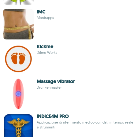
IMC
Monirapps
Kickme
Dilme Works
Massage vibrator
Drunkenmaster
INDICE4M PRO
Applicazione di riferimento medico con dati in tempo reale
e strumenti