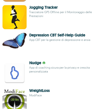
Jogging Tracker
Tracciatore GPS Offline per il Monitoraggio delle
Prestazioni
Depression CBT Self-Help Guide
App CBT per la gestione di depressione e ansia
Nudge
App di coaching sicura per la privacy e crescita
personalizzata
WeightLoss
ModiFace