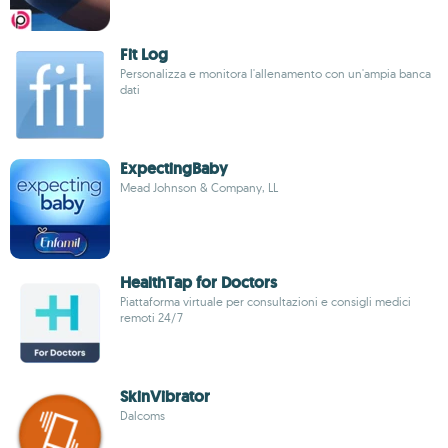
Fit Log
Personalizza e monitora l'allenamento con un'ampia banca
dati
ExpectingBaby
Mead Johnson & Company, LL
HealthTap for Doctors
Piattaforma virtuale per consultazioni e consigli medici
remoti 24/7
SkinVibrator
Dalcoms