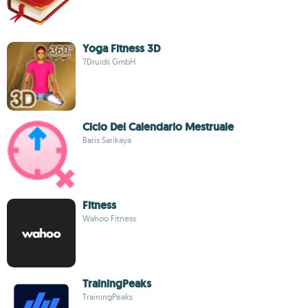
Yoga Fitness 3D
7Druids GmbH
Ciclo Del Calendario Mestruale
Baris Sarikaya
Fitness
Wahoo Fitness
TrainingPeaks
TrainingPeaks