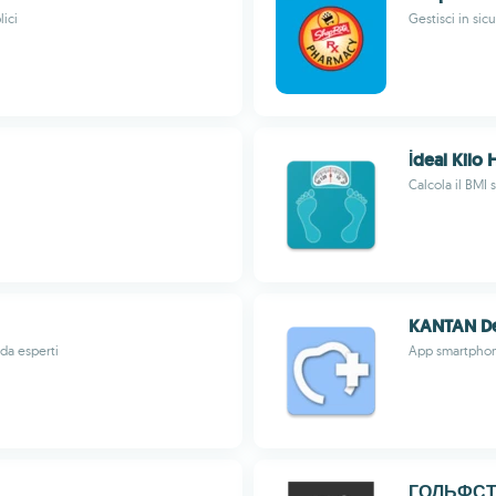
lici
Gestisci in sic
İdeal Kilo
Calcola il BMI 
KANTAN De
 da esperti
App smartphone
ГОЛЬФСТР