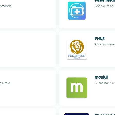
Pasta Médi
comodità
App sicura per
FHN3
Accesso immedi
monkii
g a casa
Allenamenti a c