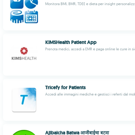
Monitora BMI, BMR, TDEE e dieta per insight personalizza
KIMSHealth Patient App
Prenota medici, accedi a EMR e paga online le cure in s
Tricefy for Patients
Accedi alle immagini mediche e gestisci i referti dal mo
Ajibaicha Batwa आजीबाईचा बटवा