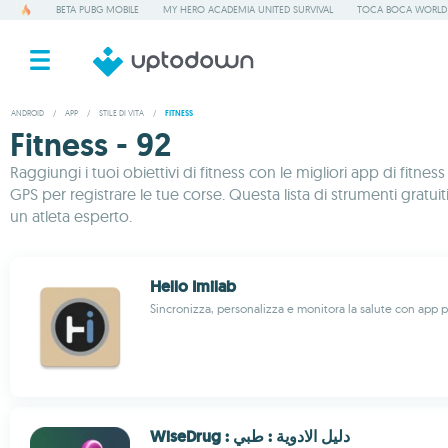
BETA PUBG MOBILE
MY HERO ACADEMIA UNITED SURVIVAL
TOCA BOCA WORLD
ANDROID
/
APP
/
STILE DI VITA
/
FITNESS
Fitness - 92
Raggiungi i tuoi obiettivi di fitness con le migliori app di fitn
GPS per registrare le tue corse. Questa lista di strumenti gratuiti
un atleta esperto.
Hello Imilab
Sincronizza, personalizza e monitora la salute con app
WiseDrug : دليل الادوية : طبي