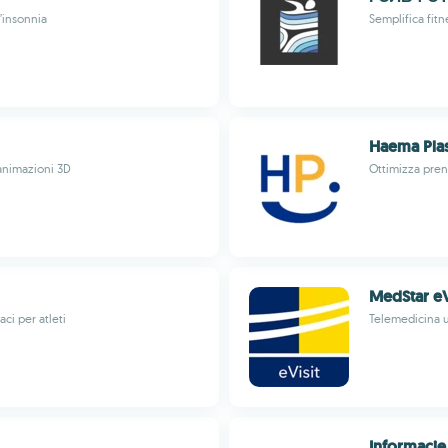
’insonnia
Semplifica fitn
Haema Pla
 animazioni 3D
Ottimizza pren
MedStar eV
ci per atleti
Telemedicina u
Informacj