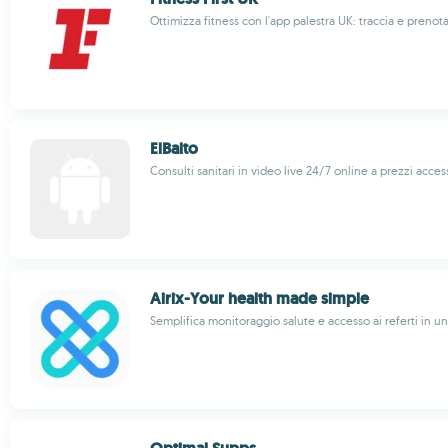
Ottimizza fitness con l'app palestra UK: traccia e prenota
ElBalto
Consulti sanitari in video live 24/7 online a prezzi access
Airix-Your health made simple
Semplifica monitoraggio salute e accesso ai referti in u