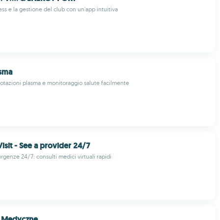
ess e la gestione del club con un'app intuitiva
sma
otazioni plasma e monitoraggio salute facilmente
isit - See a provider 24/7
rgenze 24/7: consulti medici virtuali rapidi
e Medyczne