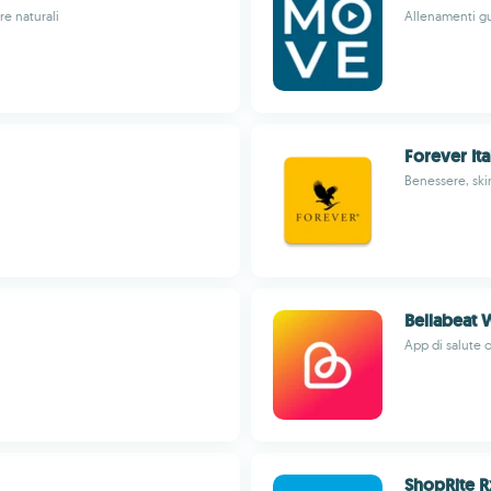
re naturali
Allenamenti gu
Forever Ita
Benessere, ski
Bellabeat 
App di salute 
ShopRite R