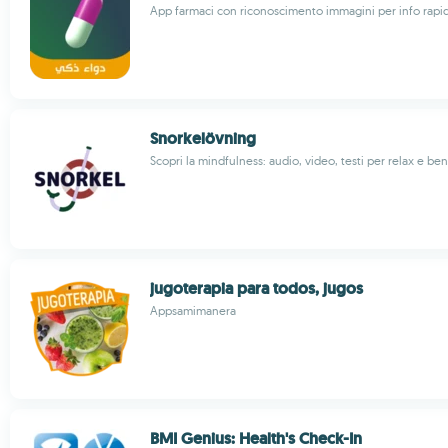
App farmaci con riconoscimento immagini per info rapid
Snorkelövning
Scopri la mindfulness: audio, video, testi per relax e be
jugoterapia para todos, jugos
Appsamimanera
BMI Genius: Health's Check-In