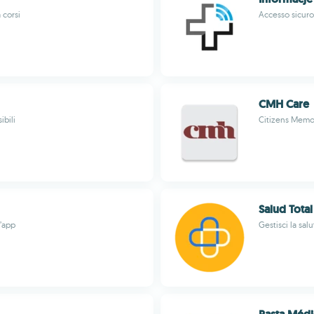
 corsi
Accesso sicuro
CMH Care
ibili
Citizens Memor
Salud Total
n’app
Gestisci la sal