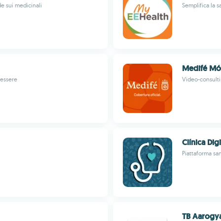
e sui medicinali
Semplifica la s
Medifé Mó
nessere
Video-consulti 
Clínica Digi
Piattaforma sani
TB Aarogya