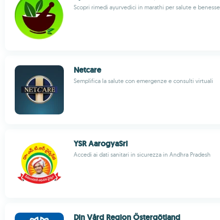
Scopri rimedi ayurvedici in marathi per salute e benesse
Netcare
Semplifica la salute con emergenze e consulti virtuali
YSR AarogyaSri
Accedi ai dati sanitari in sicurezza in Andhra Pradesh
Din Vård Region Östergötland