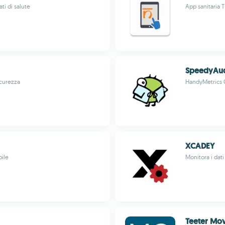
ti di salute
App sanitaria 
SpeedyAud
icurezza
HandyMetrics 
XCADEY
bile
Monitora i dati
Teeter Mo