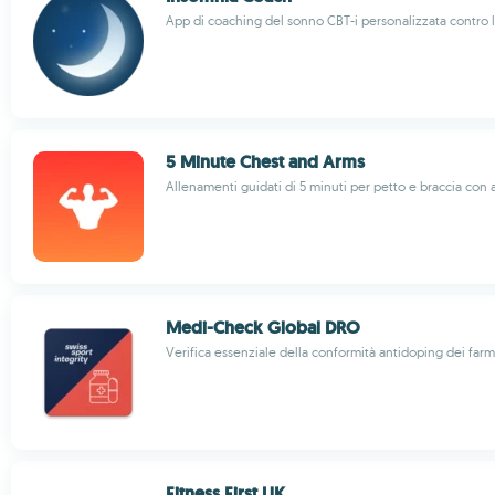
App di coaching del sonno CBT-i personalizzata contro l
5 Minute Chest and Arms
Allenamenti guidati di 5 minuti per petto e braccia con
Medi-Check Global DRO
Verifica essenziale della conformità antidoping dei farma
Fitness First UK