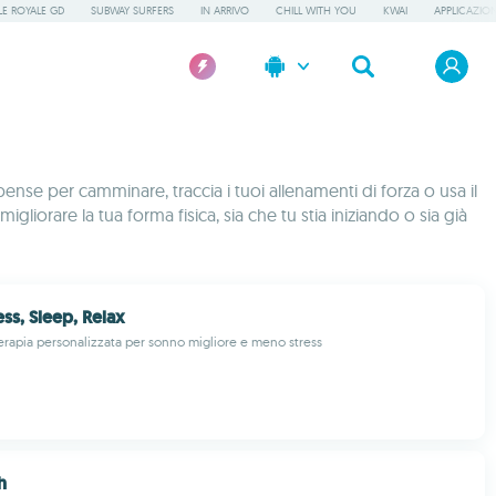
LE ROYALE GD
SUBWAY SURFERS
IN ARRIVO
CHILL WITH YOU
KWAI
APPLICAZION
pense per camminare, traccia i tuoi allenamenti di forza o usa il
gliorare la tua forma fisica, sia che tu stia iniziando o sia già
ess, Sleep, Relax
rapia personalizzata per sonno migliore e meno stress
h