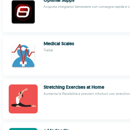
Optimal Supps
Acquista integratori benessere con consegna rapida e 
Medical Scales
Trellat
Stretching Exercises at Home
Aumenta la flessibilità e previeni infortuni con stretchin