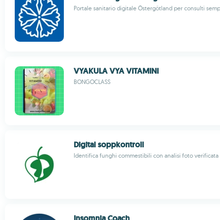
Portale sanitario digitale Östergötland per consulti semp
VYAKULA VYA VITAMINI
BONGOCLASS
Digital soppkontroll
Identifica funghi commestibili con analisi foto verificata
Insomnia Coach