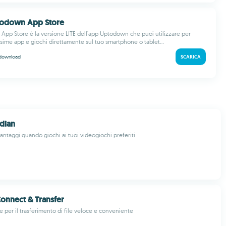
ptodown App Store
App Store è la versione LITE dell'app Uptodown che puoi utilizzare per
ssime app e giochi direttamente sul tuo smartphone o tablet...
download
SCARICA
dian
antaggi quando giochi ai tuoi videogiochi preferiti
Connect & Transfer
e per il trasferimento di file veloce e conveniente