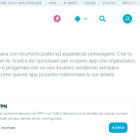
EURO TRUCK SIMULATOR 2026
WINK
IN ARRIVO
ZOOBA
EMOCHI
APPLICAZION
ana con strumenti pratici ed esperienze coinvolgenti. Che tu
 fa per te. Scarica da Uptodown per scoprire app che organizzano,
itolo è progettato per un uso intuitivo, rendendo semplice
ri come queste app possono trasformare le tue attività
VPN
 potente servizio di VPN il cui tratto distintivo è la semplicità: potrai iniziare
otale privacy senza dover configurare...
M
download
SCARICA