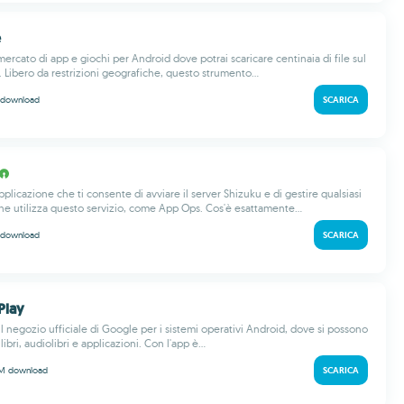
e
ercato di app e giochi per Android dove potrai scaricare centinaia di file sul
. Libero da restrizioni geografiche, questo strumento...
download
SCARICA
plicazione che ti consente di avviare il server Shizuku e di gestire qualsiasi
he utilizza questo servizio, come App Ops. Cos'è esattamente...
download
SCARICA
Play
l negozio ufficiale di Google per i sistemi operativi Android, dove si possono
libri, audiolibri e applicazioni. Con l'app è...
 M
download
SCARICA