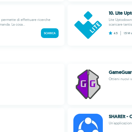
10. Lite U
i permette di effettuare ricerche
Lite Uptodown 
manda. La cosa...
scaricare tanti
SCARICA
4.5
1.5 M
GameGuar
Ottieni nuovi v
SHAREit - 
Un'applicazion