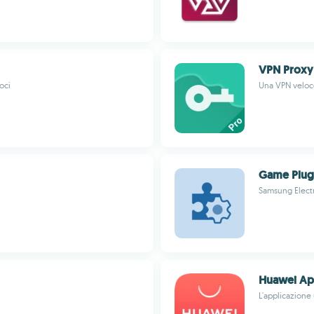
VPN Proxy
oci
Una VPN veloce
Game Plug
Samsung Electr
Huawei Ap
L'applicazione 