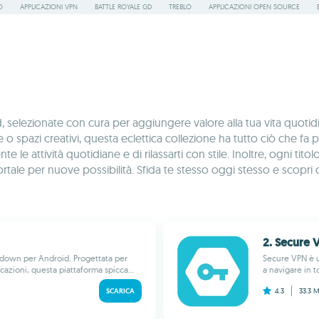
O
APPLICAZIONI VPN
BATTLE ROYALE GD
TREBLO
APPLICAZIONI OPEN SOURCE
elezionate con cura per aggiungere valore alla tua vita quotidi
tyle o spazi creativi, questa eclettica collezione ha tutto ciò che
e le attività quotidiane e di rilassarti con stile. Inoltre, ogni t
portale per nuove possibilità. Sfida te stesso oggi stesso e scop
2. Secure 
odown per Android. Progettata per
Secure VPN è un
icazioni, questa piattaforma spicca...
a navigare in t
SCARICA
4.3
33.3 