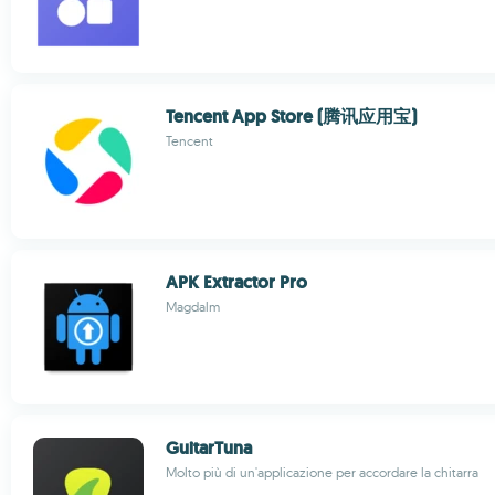
Tencent App Store (腾讯应用宝)
Tencent
APK Extractor Pro
Magdalm
GuitarTuna
Molto più di un'applicazione per accordare la chitarra