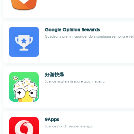
Google Opinion Rewards
Guadagna premi rispondendo a sondaggi semplici e vel
好游快爆
Scarica migliaia di app e giochi asiatici
9Apps
Scarica sfondi, suonerie e app