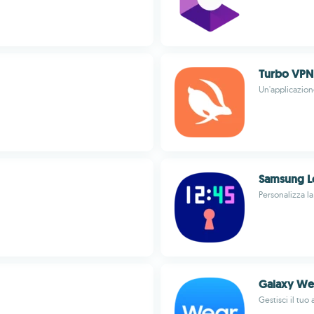
Turbo VPN
Un'applicazion
Samsung L
Personalizza l
Galaxy We
Gestisci il tu