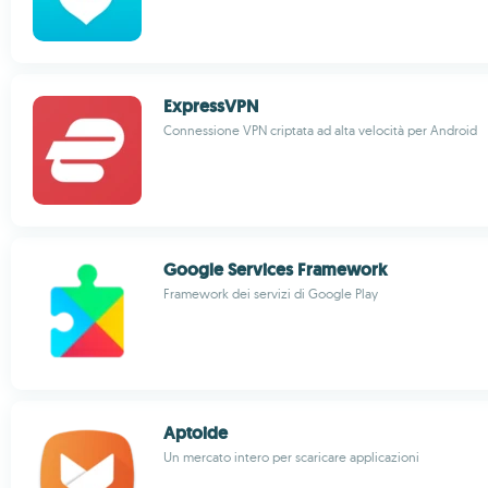
ExpressVPN
Connessione VPN criptata ad alta velocità per Android
Google Services Framework
Framework dei servizi di Google Play
Aptoide
Un mercato intero per scaricare applicazioni