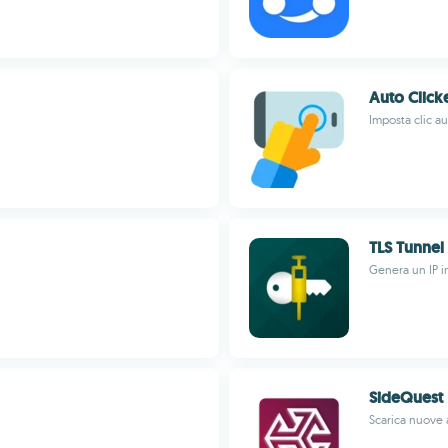
Auto Click
Imposta clic a
TLS Tunnel
Genera un IP i
SideQuest
Scarica nuove 