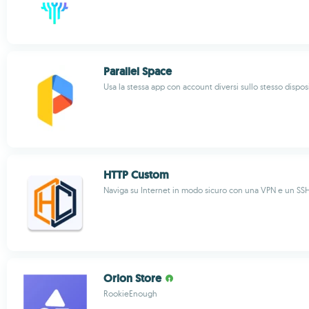
Parallel Space
Usa la stessa app con account diversi sullo stesso dispos
HTTP Custom
Naviga su Internet in modo sicuro con una VPN e un SS
Orion Store
RookieEnough