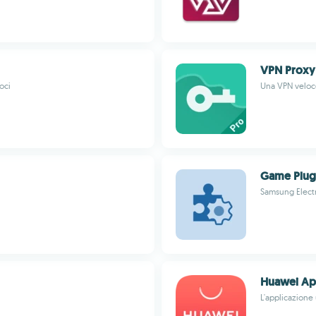
VPN Proxy
oci
Una VPN veloce
Game Plug
Samsung Electr
Huawei Ap
L'applicazione 