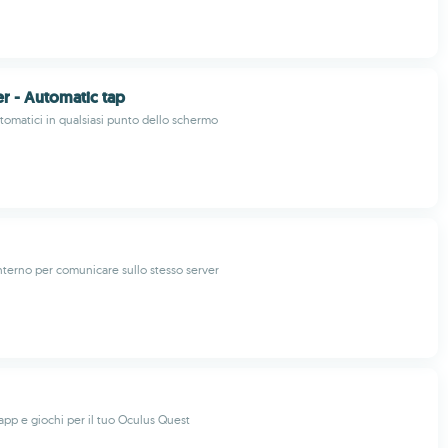
er - Automatic tap
utomatici in qualsiasi punto dello schermo
nterno per comunicare sullo stesso server
app e giochi per il tuo Oculus Quest