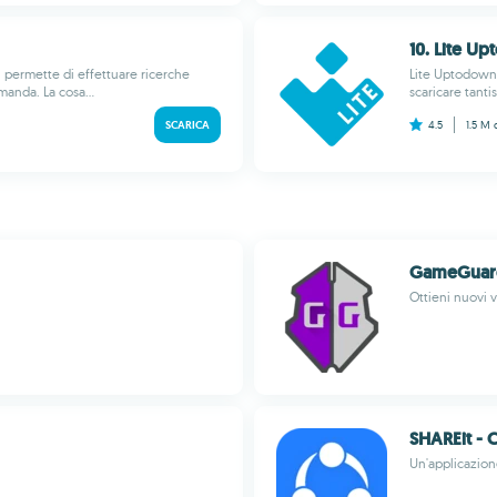
10. Lite U
i permette di effettuare ricerche
Lite Uptodown 
manda. La cosa...
scaricare tanti
SCARICA
4.5
1.5 M
GameGuar
Ottieni nuovi v
SHAREit - 
Un'applicazion