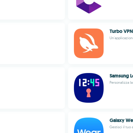
Turbo VPN
Un'applicazion
Samsung L
Personalizza l
Galaxy We
Gestisci il tu