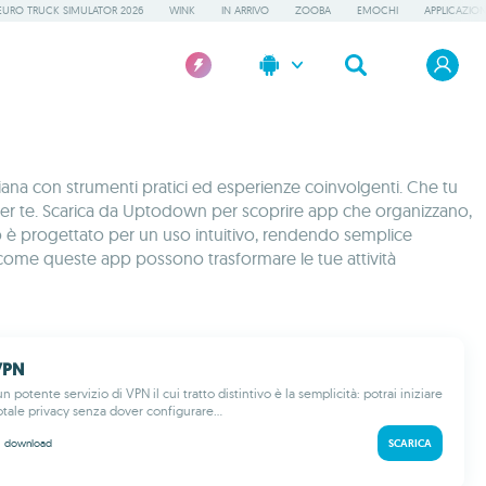
EURO TRUCK SIMULATOR 2026
WINK
IN ARRIVO
ZOOBA
EMOCHI
APPLICAZION
ana con strumenti pratici ed esperienze coinvolgenti. Che tu
 fa per te. Scarica da Uptodown per scoprire app che organizzano,
itolo è progettato per un uso intuitivo, rendendo semplice
ri come queste app possono trasformare le tue attività
VPN
 potente servizio di VPN il cui tratto distintivo è la semplicità: potrai iniziare
otale privacy senza dover configurare...
M
download
SCARICA