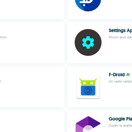
Settings A
itivo
Alcuni aiuti p
F-Droid
H
Un vasto catal
Google Pla
Goditi la realt