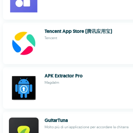
Tencent App Store (腾讯应用宝)
Tencent
APK Extractor Pro
Magdalm
GuitarTuna
Molto più di un'applicazione per accordare la chitarra