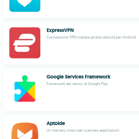
ExpressVPN
Connessione VPN criptata ad alta velocità per Android
Google Services Framework
Framework dei servizi di Google Play
Aptoide
Un mercato intero per scaricare applicazioni