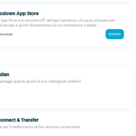
ptodown App Store
App Store è la versione LITE dell'app Uptodown che puoi utilizzare per
ssime app e giochi direttamente sul tuo smartphone o tablet...
download
SCARICA
dian
antaggi quando giochi ai tuoi videogiochi preferiti
Connect & Transfer
e per il trasferimento di file veloce e conveniente