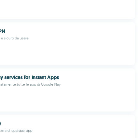
PN
e sicuro da usare
y services for Instant Apps
iatamente tutte le app di Google Play
r
xtra di qualsiasi app