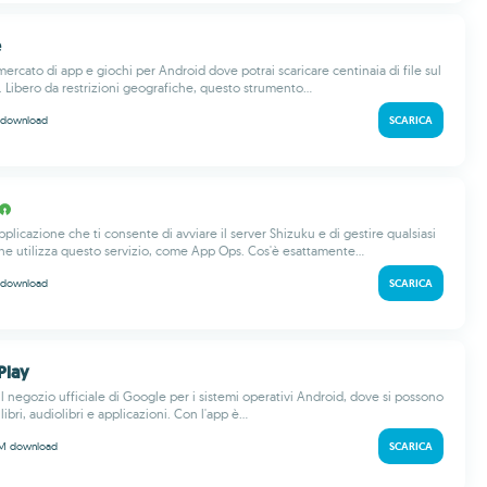
e
ercato di app e giochi per Android dove potrai scaricare centinaia di file sul
. Libero da restrizioni geografiche, questo strumento...
download
SCARICA
plicazione che ti consente di avviare il server Shizuku e di gestire qualsiasi
he utilizza questo servizio, come App Ops. Cos'è esattamente...
download
SCARICA
Play
l negozio ufficiale di Google per i sistemi operativi Android, dove si possono
libri, audiolibri e applicazioni. Con l'app è...
 M
download
SCARICA