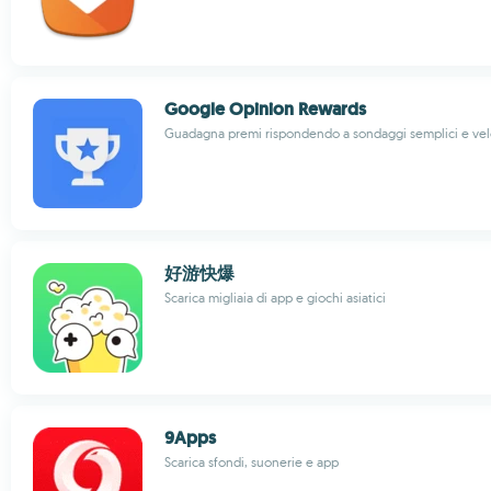
Google Opinion Rewards
Guadagna premi rispondendo a sondaggi semplici e vel
好游快爆
Scarica migliaia di app e giochi asiatici
9Apps
Scarica sfondi, suonerie e app