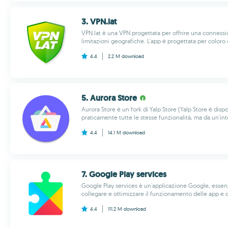
3. VPN.lat
VPN.lat è una VPN progettata per offrire una connessio
limitazioni geografiche. L'app è progettata per coloro
4.4
2.2 M
download
5. Aurora Store
Aurora Store è un fork di Yalp Store (Yalp Store è di
praticamente tutte le stesse funzionalità, ma da un'inte
4.4
14.1 M
download
7. Google Play services
Google Play services è un'applicazione Google, essen
collegare e ottimizzare il funzionamento delle app e de
4.4
111.2 M
download