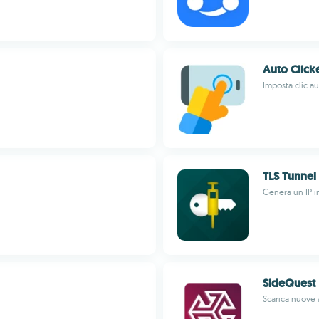
Auto Click
Imposta clic a
TLS Tunnel
Genera un IP i
SideQuest
Scarica nuove 