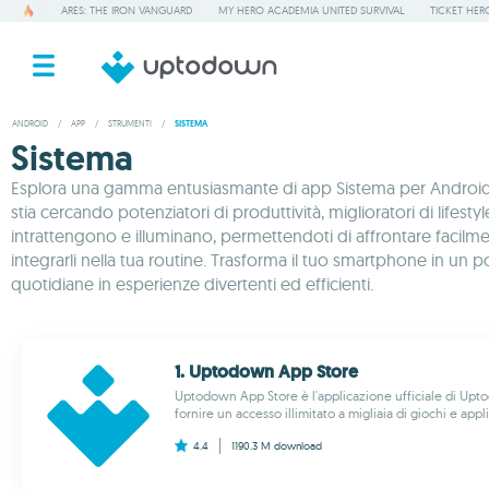
ARES: THE IRON VANGUARD
MY HERO ACADEMIA UNITED SURVIVAL
TICKET HER
ANDROID
/
APP
/
STRUMENTI
/
SISTEMA
Sistema
Esplora una gamma entusiasmante di app Sistema per Android, s
stia cercando potenziatori di produttività, miglioratori di lifes
intrattengono e illuminano, permettendoti di affrontare facilment
integrarli nella tua routine. Trasforma il tuo smartphone in un 
quotidiane in esperienze divertenti ed efficienti.
1. Uptodown App Store
Uptodown App Store è l'applicazione ufficiale di Upt
fornire un accesso illimitato a migliaia di giochi e appl
4.4
1190.3 M
download