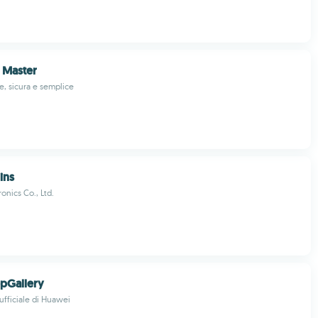
 Master
, sicura e semplice
ins
onics Co., Ltd.
pGallery
ufficiale di Huawei