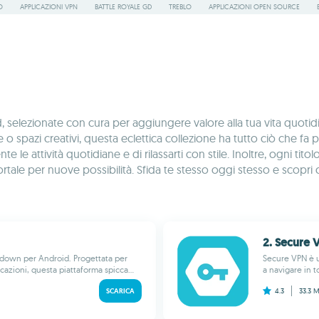
O
APPLICAZIONI VPN
BATTLE ROYALE GD
TREBLO
APPLICAZIONI OPEN SOURCE
elezionate con cura per aggiungere valore alla tua vita quotidi
tyle o spazi creativi, questa eclettica collezione ha tutto ciò che
e le attività quotidiane e di rilassarti con stile. Inoltre, ogni t
portale per nuove possibilità. Sfida te stesso oggi stesso e scop
2. Secure 
odown per Android. Progettata per
Secure VPN è un
icazioni, questa piattaforma spicca...
a navigare in t
SCARICA
4.3
33.3 