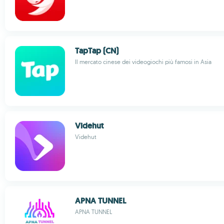
TapTap (CN)
Il mercato cinese dei videogiochi più famosi in Asia
Videhut
Videhut
APNA TUNNEL
APNA TUNNEL