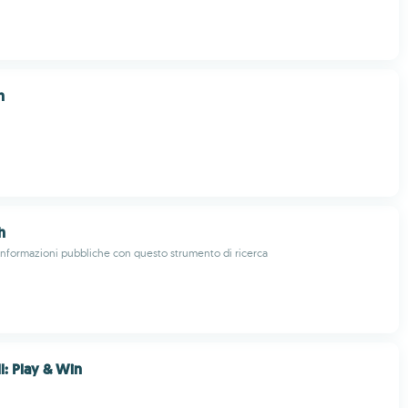
n
h
e informazioni pubbliche con questo strumento di ricerca
l: Play & Win