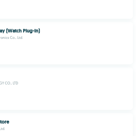
y (Watch Plug-in)
onics Co., Ltd.
Y CO., LTD
tore
Ltd.