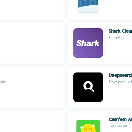
Shark Clea
SharkNinja
Deepsearc
iale
Trova profili 
Cash’em Al
Cash'em All