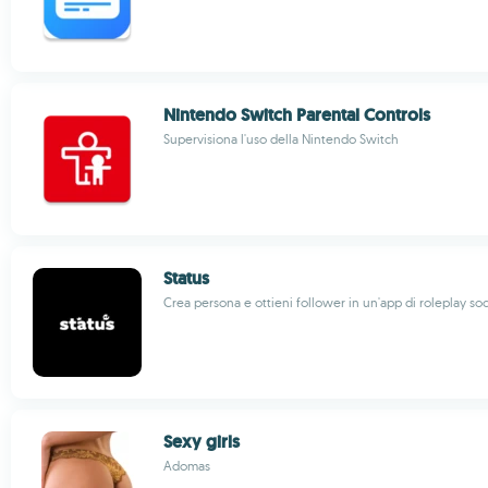
Nintendo Switch Parental Controls
Supervisiona l'uso della Nintendo Switch
Status
Crea persona e ottieni follower in un'app di roleplay soc
Sexy girls
Adomas