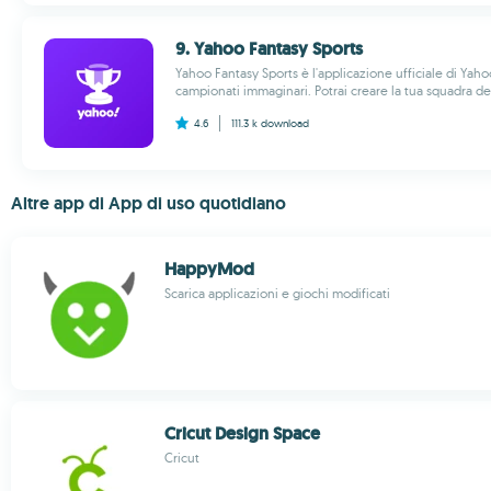
9. Yahoo Fantasy Sports
Yahoo Fantasy Sports è l'applicazione ufficiale di Ya
campionati immaginari. Potrai creare la tua squadra dei
4.6
111.3 k
download
Altre app di App di uso quotidiano
HappyMod
Scarica applicazioni e giochi modificati
Cricut Design Space
Cricut