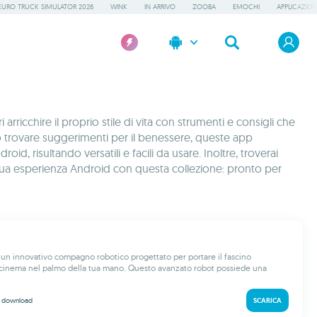
EURO TRUCK SIMULATOR 2026
WINK
IN ARRIVO
ZOOBA
EMOCHI
APPLICAZION
icchire il proprio stile di vita con strumenti e consigli che
te o trovare suggerimenti per il benessere, queste app
, risultando versatili e facili da usare. Inoltre, troverai
a tua esperienza Android con questa collezione: pronto per
un innovativo compagno robotico progettato per portare il fascino
l cinema nel palmo della tua mano. Questo avanzato robot possiede una
k
download
SCARICA