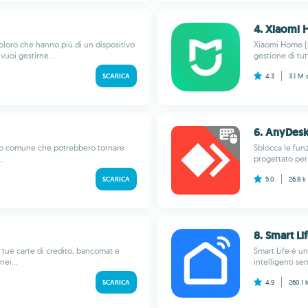
4. Xiaomi
oloro che hanno più di un dispositivo
Xiaomi Home (p
uoi gestirne...
gestione di tut
SCARICA
4.3
3.1 M
6. AnyDesk
uso comune che potrebbero tornare
Sblocca le fun
.
progettato per 
SCARICA
5.0
26.8 k
8. Smart Li
 tue carte di credito, bancomat e
Smart Life è un
ei...
intelligenti s
SCARICA
4.9
260.1 