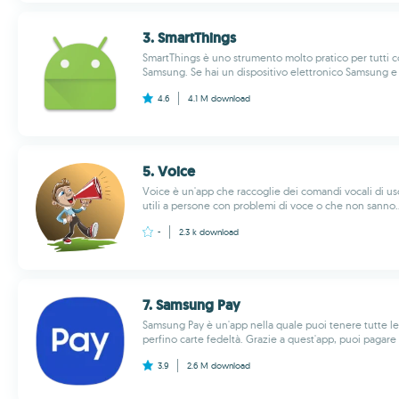
3. Smart​Things
SmartThings è uno strumento molto pratico per tutti c
Samsung. Se hai un dispositivo elettronico Samsung e v
4.6
4.1 M
download
5. Voice
Voice è un'app che raccoglie dei comandi vocali di 
utili a persone con problemi di voce o che non sanno..
-
2.3 k
download
7. Samsung Pay
Samsung Pay è un'app nella quale puoi tenere tutte le
perfino carte fedeltà. Grazie a quest'app, puoi pagare n
3.9
2.6 M
download