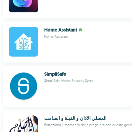
Home Assistant
Home Assistant
SimpliSafe
SimpliSafe Home Security Syste
المصلي الآذان و القبلة و الصامت
Perfeziona il momento della preghiera con questo gest