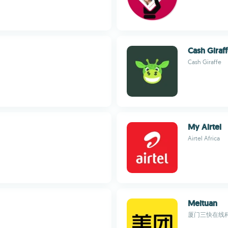
Cash Giraf
Cash Giraffe
My Airtel
Airtel Africa
Meituan
厦门三快在线