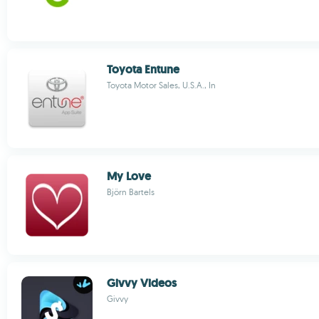
Toyota Entune
Toyota Motor Sales, U.S.A., In
My Love
Björn Bartels
Givvy Videos
Givvy