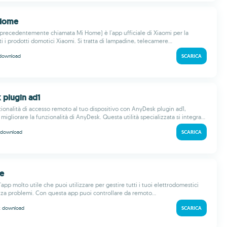
 Home
recedentemente chiamata Mi Home) è l'app ufficiale di Xiaomi per la
ti i prodotti domotici Xiaomi. Si tratta di lampadine, telecamere...
download
SCARICA
 plugin ad1
zionalità di accesso remoto al tuo dispositivo con AnyDesk plugin ad1,
migliorare la funzionalità di AnyDesk. Questa utilità specializzata si integra...
download
SCARICA
fe
'app molto utile che puoi utilizzare per gestire tutti i tuoi elettrodomestici
enza problemi. Con questa app puoi controllare da remoto...
k
download
SCARICA