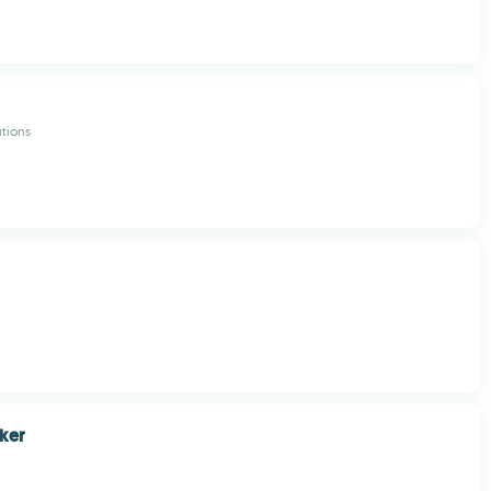
tions
ker