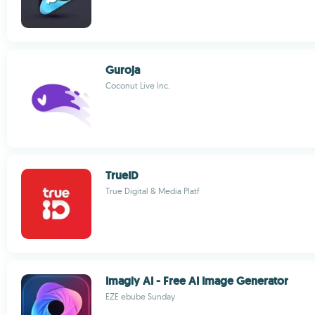
Guroja
Coconut Live Inc.
TrueID
True Digital & Media Platf
Imagly AI - Free AI Image Generator
EZE ebube Sunday