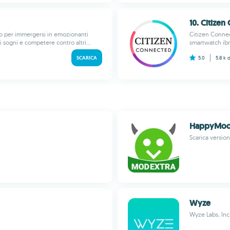
10. Citize
hoo per immergersi in emozionanti
Citizen Connect
 sogni e competere contro altri...
smartwatch ibr
SCARICA
5.0
5.8 k
HappyMod 
Scarica version
Wyze
Wyze Labs, Inc