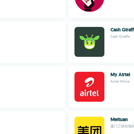
Cash Giraf
Cash Giraffe
My Airtel
Airtel Africa
Meituan
厦门三快在线