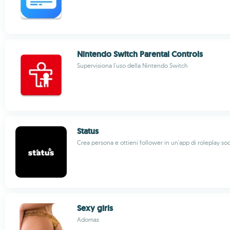
Nintendo Switch Parental Controls
Supervisiona l'uso della Nintendo Switch
Status
Crea persona e ottieni follower in un'app di roleplay soc
Sexy girls
Adomas