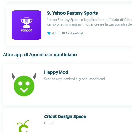
9. Yahoo Fantasy Sports
Yahoo Fantasy Sports è l'applicazione ufficiale di Ya
campionati immaginari. Potrai creare la tua squadra dei
4.6
111.3 k
download
Altre app di App di uso quotidiano
HappyMod
Scarica applicazioni e giochi modificati
Cricut Design Space
Cricut