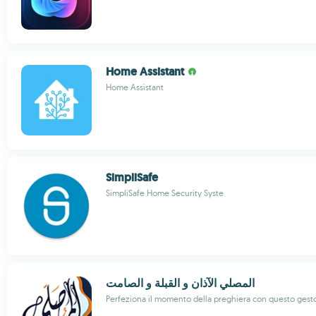
Home Assistant
Home Assistant
SimpliSafe
SimpliSafe Home Security Syste
المصلي الآذان و القبلة و الصامت
Perfeziona il momento della preghiera con questo gest