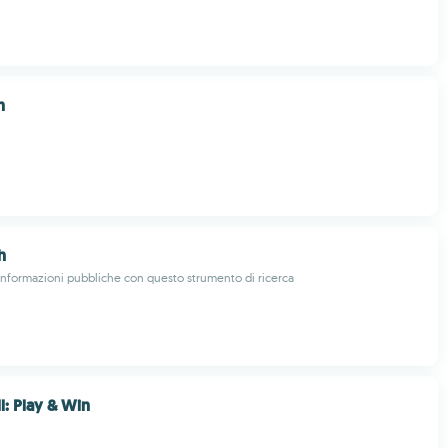
n
h
e informazioni pubbliche con questo strumento di ricerca
l: Play & Win