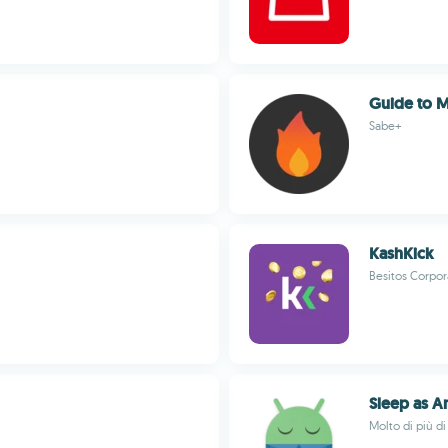
Guide to M
Sabe+
KashKick
Besitos Corpor
Sleep as A
Molto di più d