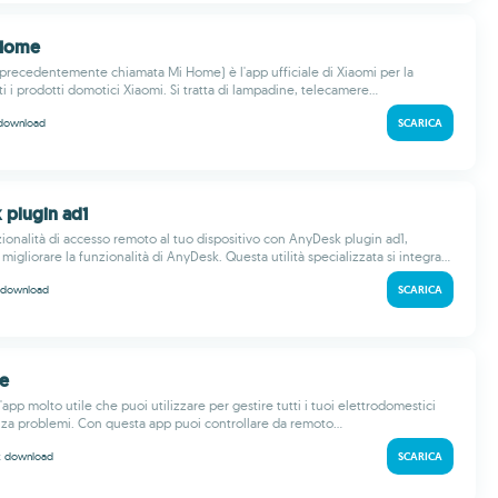
 Home
recedentemente chiamata Mi Home) è l'app ufficiale di Xiaomi per la
ti i prodotti domotici Xiaomi. Si tratta di lampadine, telecamere...
download
SCARICA
 plugin ad1
zionalità di accesso remoto al tuo dispositivo con AnyDesk plugin ad1,
migliorare la funzionalità di AnyDesk. Questa utilità specializzata si integra...
download
SCARICA
fe
'app molto utile che puoi utilizzare per gestire tutti i tuoi elettrodomestici
enza problemi. Con questa app puoi controllare da remoto...
k
download
SCARICA