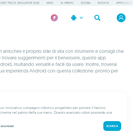
EURO TRUCK SIMULATOR 2026
WINK
IN ARRIVO
ZOOBA
EMOCHI
APPLICAZION
icchire il proprio stile di vita con strumenti e consigli che
te o trovare suggerimenti per il benessere, queste app
, risultando versatili e facili da usare. Inoltre, troverai
a tua esperienza Android con questa collezione: pronto per
un innovativo compagno robotico progettato per portare il fascino
l cinema nel palmo della tua mano. Questo avanzato robot possiede una
k
download
SCARICA