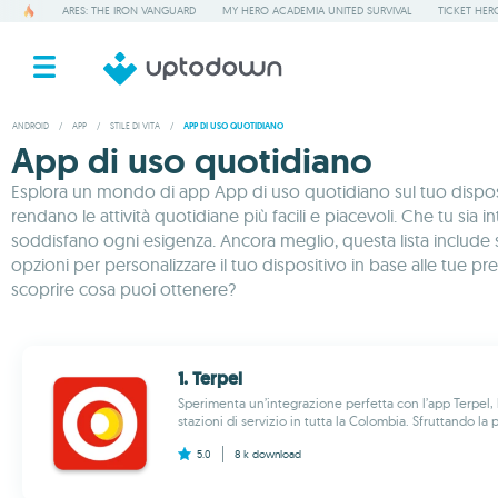
ARES: THE IRON VANGUARD
MY HERO ACADEMIA UNITED SURVIVAL
TICKET HER
ANDROID
/
APP
/
STILE DI VITA
/
APP DI USO QUOTIDIANO
App di uso quotidiano
Esplora un mondo di app App di uso quotidiano sul tuo dispositi
rendano le attività quotidiane più facili e piacevoli. Che tu sia
soddisfano ogni esigenza. Ancora meglio, questa lista include spe
opzioni per personalizzare il tuo dispositivo in base alle tue 
scoprire cosa puoi ottenere?
1. Terpel
Sperimenta un’integrazione perfetta con l’app Terpel, 
stazioni di servizio in tutta la Colombia. Sfruttando la
5.0
8 k
download