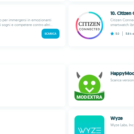
10. Citize
hoo per immergersi in emozionanti
Citizen Connect
 sogni e competere contro altri...
smartwatch ibr
SCARICA
5.0
5.8 k
HappyMod 
Scarica version
Wyze
Wyze Labs, Inc