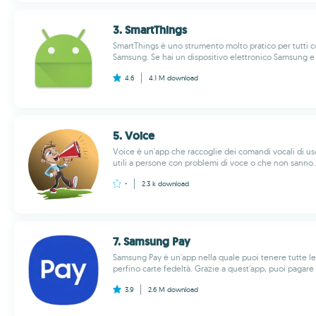
3. Smart​Things
SmartThings è uno strumento molto pratico per tutti c
Samsung. Se hai un dispositivo elettronico Samsung e v
4.6
4.1 M
download
5. Voice
Voice è un'app che raccoglie dei comandi vocali di 
utili a persone con problemi di voce o che non sanno..
-
2.3 k
download
7. Samsung Pay
Samsung Pay è un'app nella quale puoi tenere tutte le
perfino carte fedeltà. Grazie a quest'app, puoi pagare n
3.9
2.6 M
download