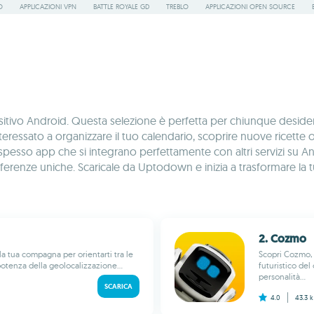
O
APPLICAZIONI VPN
BATTLE ROYALE GD
TREBLO
APPLICAZIONI OPEN SOURCE
vo Android. Questa selezione è perfetta per chiunque desideri arr
 interessato a organizzare il tuo calendario, scoprire nuove ricet
sso app che si integrano perfettamente con altri servizi su Android
preferenze uniche. Scaricale da Uptodown e inizia a trasformare l
2. Cozmo
la tua compagna per orientarti tra le
Scopri Cozmo, 
 potenza della geolocalizzazione...
futuristico de
personalità...
SCARICA
4.0
43.3 