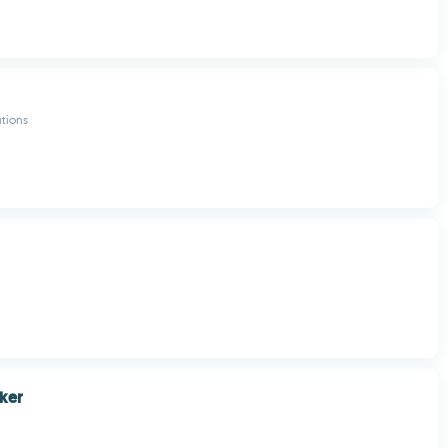
tions
ker