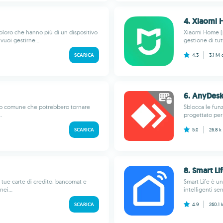
4. Xiaomi
oloro che hanno più di un dispositivo
Xiaomi Home (p
uoi gestirne...
gestione di tut
SCARICA
4.3
3.1 M
6. AnyDesk
uso comune che potrebbero tornare
Sblocca le fun
.
progettato per 
SCARICA
5.0
26.8 k
8. Smart Li
 tue carte di credito, bancomat e
Smart Life è un
ei...
intelligenti s
SCARICA
4.9
260.1 