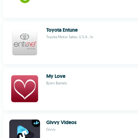
Toyota Entune
Toyota Motor Sales, U.S.A., In
My Love
Björn Bartels
Givvy Videos
Givvy