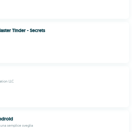
aster Tinder - Secrets
ation LLC
ndroid
i una semplice sveglia