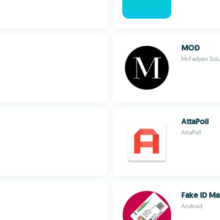
MOD
McFadyen Solu
AttaPoll
AttaPoll
Fake ID Ma
Android