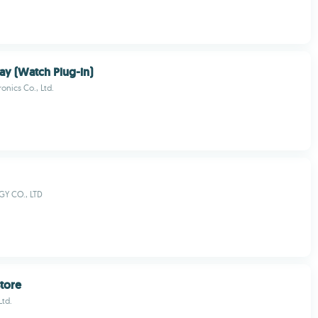
y (Watch Plug-in)
onics Co., Ltd.
Y CO., LTD
tore
Ltd.