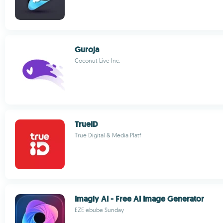
Guroja
Coconut Live Inc.
TrueID
True Digital & Media Platf
Imagly AI - Free AI Image Generator
EZE ebube Sunday