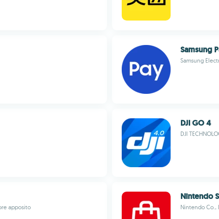
Samsung Pa
Samsung Electr
DJI GO 4
DJI TECHNOLOG
Nintendo S
ore apposito
Nintendo Co., 