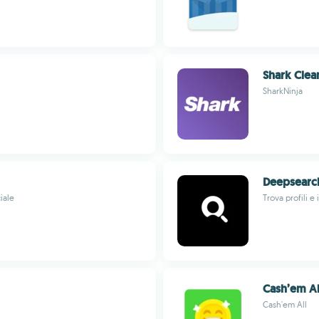
Shark Clea
SharkNinja
Deepsearc
iale
Trova profili 
Cash’em Al
Cash'em All