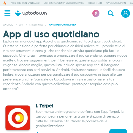
ARES: THE IRON VANGUARD
MY HERO ACADEMIA UNITED SURVIVAL
TICKET HERO
APPLICAZIONI VPN
BA
ANDROID
/
APP
/
STILE DI VITA
/
APP DI USO QUOTIDIANO
App di uso quotidiano
Esplora un mondo di app App di uso quotidiano sul tuo dispositivo Android.
Questa selezione è perfetta per chiunque desideri arricchire il proprio stile di
vita con strumenti e consigli che rendano le attività quotidiane più facili e
piacevoli. Che tu sia interessato a organizzare il tuo calendario, scoprire nuove
ricette o trovare suggerimenti per il benessere, queste app soddisfano ogni
esigenza. Ancora meglio, questa lista include spesso app che si integrano
perfettamente con altri servizi su Android, risultando versatili e facili da usare.
Inoltre, troverai opzioni per personalizzare il tuo dispositivo in base alle tue
preferenze uniche. Scaricale da Uptodown e inizia a trasformare la tua
esperienza Android con questa collezione: pronto per scoprire cosa puoi
ottenere?
1. Terpel
Sperimenta un’integrazione perfetta con l’app Terpel, la
tua compagna per orientarti tra le stazioni di servizio in
tutta la Colombia. Sfruttando la potenza della
geolocalizzazione...