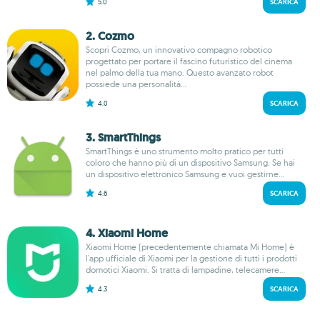
5.0
SCARICA
2. Cozmo
Scopri Cozmo, un innovativo compagno robotico
progettato per portare il fascino futuristico del cinema
nel palmo della tua mano. Questo avanzato robot
possiede una personalità...
4.0
SCARICA
3. Smart​Things
SmartThings è uno strumento molto pratico per tutti
coloro che hanno più di un dispositivo Samsung. Se hai
un dispositivo elettronico Samsung e vuoi gestirne...
4.6
SCARICA
4. Xiaomi Home
Xiaomi Home (precedentemente chiamata Mi Home) è
l'app ufficiale di Xiaomi per la gestione di tutti i prodotti
domotici Xiaomi. Si tratta di lampadine, telecamere...
4.3
SCARICA