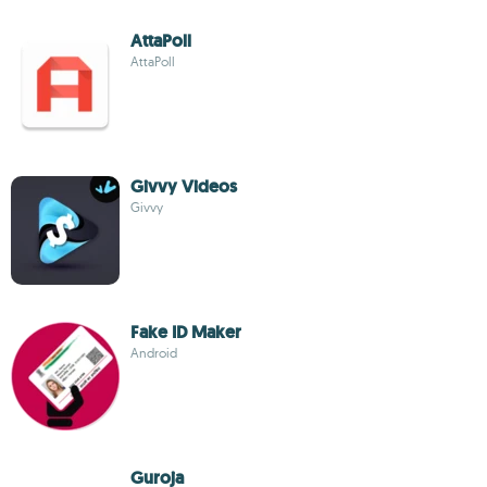
AttaPoll
AttaPoll
Givvy Videos
Givvy
Fake ID Maker
Android
Guroja