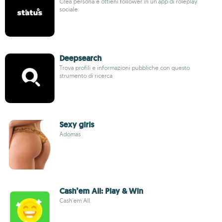
Crea persona e ottieni follower in un'app di roleplay
sociale
Deepsearch
Trova profili e informazioni pubbliche con questo
strumento di ricerca
Sexy girls
Adomas
Cash’em All: Play & Win
Cash'em All