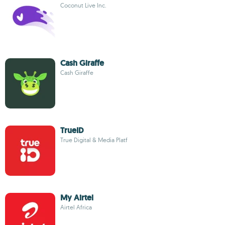
Coconut Live Inc.
Cash Giraffe
Cash Giraffe
TrueID
True Digital & Media Platf
My Airtel
Airtel Africa