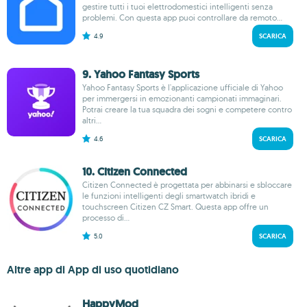
gestire tutti i tuoi elettrodomestici intelligenti senza
problemi. Con questa app puoi controllare da remoto...
4.9
SCARICA
9. Yahoo Fantasy Sports
Yahoo Fantasy Sports è l'applicazione ufficiale di Yahoo
per immergersi in emozionanti campionati immaginari.
Potrai creare la tua squadra dei sogni e competere contro
altri...
4.6
SCARICA
10. Citizen Connected
Citizen Connected è progettata per abbinarsi e sbloccare
le funzioni intelligenti degli smartwatch ibridi e
touchscreen Citizen CZ Smart. Questa app offre un
processo di...
5.0
SCARICA
Altre app di App di uso quotidiano
HappyMod