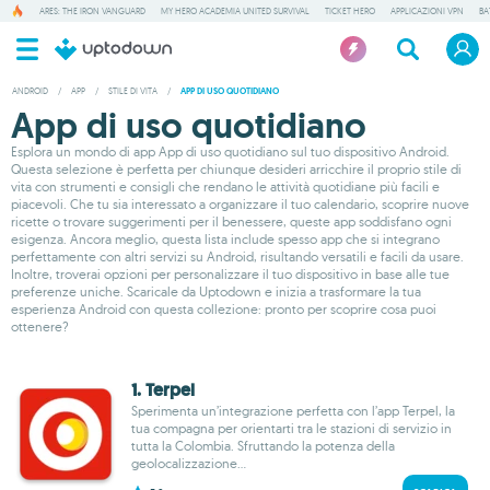
ARES: THE IRON VANGUARD
MY HERO ACADEMIA UNITED SURVIVAL
TICKET HERO
APPLICAZIONI VPN
BA
ANDROID
/
APP
/
STILE DI VITA
/
APP DI USO QUOTIDIANO
App di uso quotidiano
Esplora un mondo di app App di uso quotidiano sul tuo dispositivo Android.
Questa selezione è perfetta per chiunque desideri arricchire il proprio stile di
vita con strumenti e consigli che rendano le attività quotidiane più facili e
piacevoli. Che tu sia interessato a organizzare il tuo calendario, scoprire nuove
ricette o trovare suggerimenti per il benessere, queste app soddisfano ogni
esigenza. Ancora meglio, questa lista include spesso app che si integrano
perfettamente con altri servizi su Android, risultando versatili e facili da usare.
Inoltre, troverai opzioni per personalizzare il tuo dispositivo in base alle tue
preferenze uniche. Scaricale da Uptodown e inizia a trasformare la tua
esperienza Android con questa collezione: pronto per scoprire cosa puoi
ottenere?
1. Terpel
Sperimenta un’integrazione perfetta con l’app Terpel, la
tua compagna per orientarti tra le stazioni di servizio in
tutta la Colombia. Sfruttando la potenza della
geolocalizzazione...