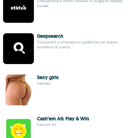
Crea persona e ottieni follower in un'app di roleplay
sociale
Deepsearch
Trova profili e informazioni pubbliche con questo
strumento di ricerca
Sexy girls
Adomas
Cash’em All: Play & Win
Cash'em All