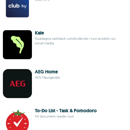
Kale
Guadagna cashback condividendo i tuoi prodotti sui
social media
AEG Home
AEG Hausgeräte
To-Do List - Task & Pomodoro
All document reader tool