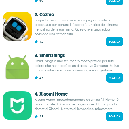
5.0
SCARICA
2. Cozmo
Scopri Cozmo, un innovativo compagno robotico
progettato per portare il fascino futuristico del cinema
nel palmo della tua mano. Questo avanzato robot
possiede una personalità...
4.0
SCARICA
3. Smart​Things
SmartThings è uno strumento molto pratico per tutti
coloro che hanno più di un dispositivo Samsung. Se hai
un dispositivo elettronico Samsung e vuoi gestirne...
4.6
SCARICA
4. Xiaomi Home
Xiaomi Home (precedentemente chiamata Mi Home) è
l'app ufficiale di Xiaomi per la gestione di tutti i prodotti
domotici Xiaomi. Si tratta di lampadine, telecamere...
4.3
SCARICA