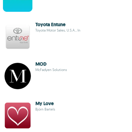
Toyota Entune
Toyota Motor Sales, U.S.A., In
MOD
McFadyen Solutions
My Love
Björn Bartels