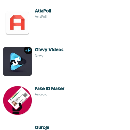
AttaPoll
AttaPoll
Givvy Videos
Givvy
Fake ID Maker
Android
Guroja