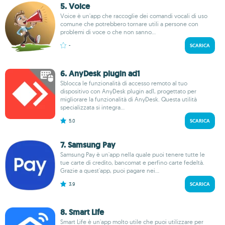
5. Voice
Voice è un'app che raccoglie dei comandi vocali di uso
comune che potrebbero tornare utili a persone con
problemi di voce o che non sanno...
-
SCARICA
6. AnyDesk plugin ad1
Sblocca le funzionalità di accesso remoto al tuo
dispositivo con AnyDesk plugin ad1, progettato per
migliorare la funzionalità di AnyDesk. Questa utilità
specializzata si integra...
5.0
SCARICA
7. Samsung Pay
Samsung Pay è un'app nella quale puoi tenere tutte le
tue carte di credito, bancomat e perfino carte fedeltà.
Grazie a quest'app, puoi pagare nei...
3.9
SCARICA
8. Smart Life
Smart Life è un'app molto utile che puoi utilizzare per