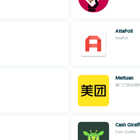
AttaPoll
AttaPoll
Meituan
厦门三快在线
Cash Giraf
Cash Giraffe