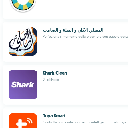
المصلي الآذان و القبلة و الصامت
Perfeziona il momento della preghiera con questo gest
Shark Clean
SharkNinja
Tuya Smart
Controlla i dispositivi domestici intelligenti firmati Tuya