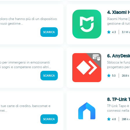
4. Xiaomi
oloro che hanno più di un dispositivo
Xiaomi Home (p
uoi gestirne...
gestione di tut
SCARICA
4.3
3.1 M
6. AnyDesk
hoo per immergersi in emozionanti
Sblocca le fun
 sogni e competere contro altri...
progettato per 
SCARICA
5.0
26.8 k
8. TP-Link
 tue carte di credito, bancomat e
TP-Link Tapo è l
ei...
connessi nella 
SCARICA
4.6
286 k