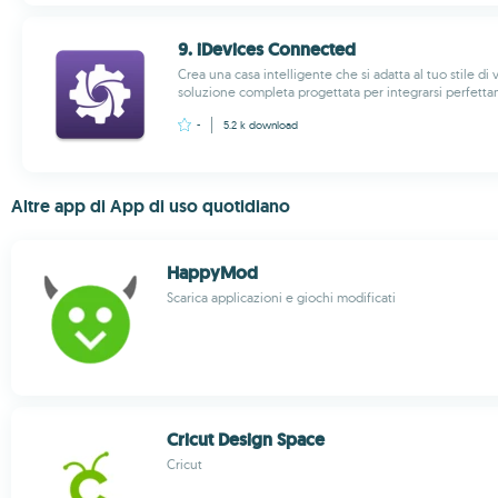
9. iDevices Connected
Crea una casa intelligente che si adatta al tuo stile di
soluzione completa progettata per integrarsi perfettam
-
5.2 k
download
Altre app di App di uso quotidiano
HappyMod
Scarica applicazioni e giochi modificati
Cricut Design Space
Cricut