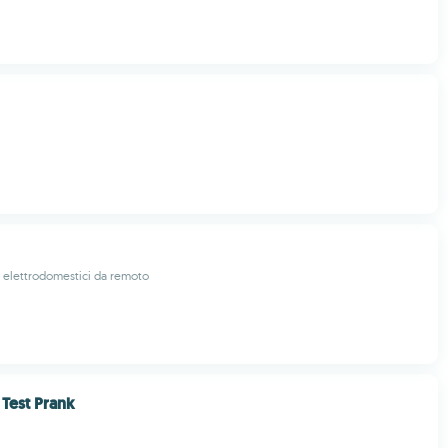
oi elettrodomestici da remoto
Test Prank