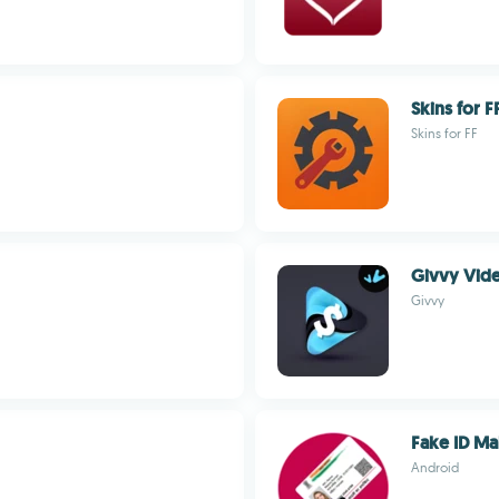
Skins for F
Skins for FF
Givvy Vid
Givvy
Fake ID Ma
Android