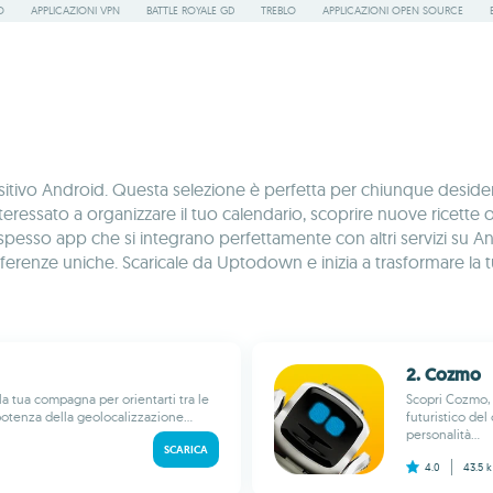
O
APPLICAZIONI VPN
BATTLE ROYALE GD
TREBLO
APPLICAZIONI OPEN SOURCE
vo Android. Questa selezione è perfetta per chiunque desideri arr
 interessato a organizzare il tuo calendario, scoprire nuove ricet
sso app che si integrano perfettamente con altri servizi su Android
preferenze uniche. Scaricale da Uptodown e inizia a trasformare l
2. Cozmo
la tua compagna per orientarti tra le
Scopri Cozmo, 
 potenza della geolocalizzazione...
futuristico de
personalità...
SCARICA
4.0
43.5 