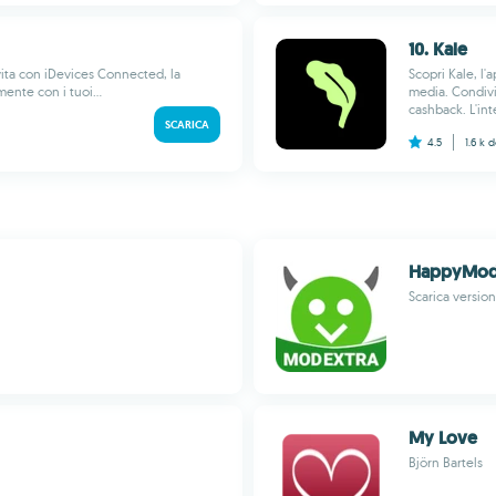
10. Kale
 vita con iDevices Connected, la
Scopri Kale, l'
ente con i tuoi...
media. Condivi
cashback. L'inte
SCARICA
4.5
1.6 k
d
HappyMod 
Scarica version
My Love
Björn Bartels