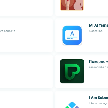
Mi AI Trans
ore apposito
Xiaomi Inc.
Покердо
Ora mondiale i
I Am Sobe
Il tuo compagn