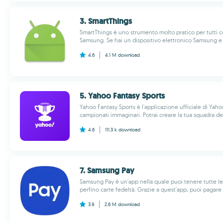
3. Smart​Things
SmartThings è uno strumento molto pratico per tutti c
Samsung. Se hai un dispositivo elettronico Samsung e v
4.6
4.1 M
download
5. Yahoo Fantasy Sports
Yahoo Fantasy Sports è l'applicazione ufficiale di Ya
campionati immaginari. Potrai creare la tua squadra dei
4.6
111.3 k
download
7. Samsung Pay
Samsung Pay è un'app nella quale puoi tenere tutte le
perfino carte fedeltà. Grazie a quest'app, puoi pagare n
3.9
2.6 M
download