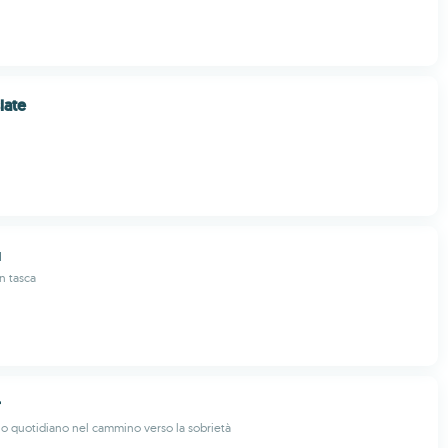
late
м
n tasca
r
o quotidiano nel cammino verso la sobrietà