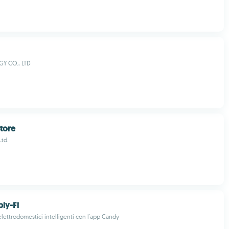
Y CO., LTD
tore
Ltd.
ly-Fi
 elettrodomestici intelligenti con l'app Candy