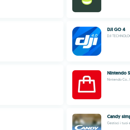
DJI GO 4
DJI TECHNOLOG
Nintendo S
Nintendo Co., 
Candy simp
Gestisci i tuoi