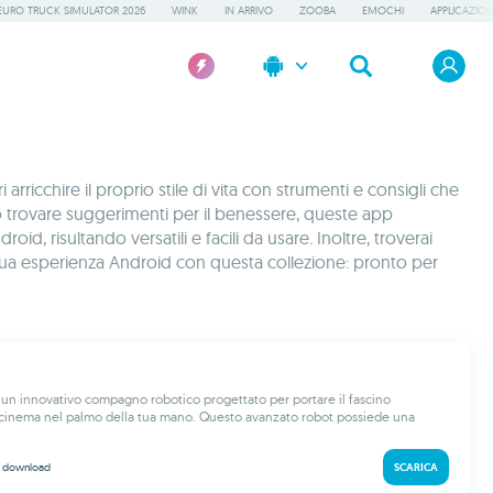
EURO TRUCK SIMULATOR 2026
WINK
IN ARRIVO
ZOOBA
EMOCHI
APPLICAZION
icchire il proprio stile di vita con strumenti e consigli che
te o trovare suggerimenti per il benessere, queste app
, risultando versatili e facili da usare. Inoltre, troverai
a tua esperienza Android con questa collezione: pronto per
un innovativo compagno robotico progettato per portare il fascino
l cinema nel palmo della tua mano. Questo avanzato robot possiede una
k
download
SCARICA