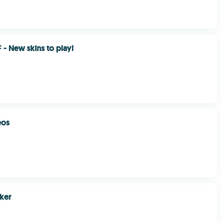
F - New skins to play!
eos
ker