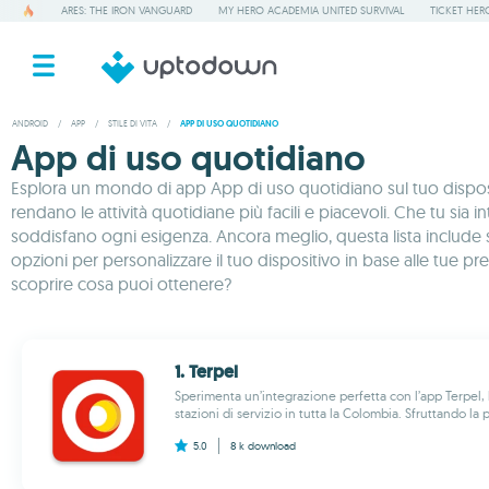
ARES: THE IRON VANGUARD
MY HERO ACADEMIA UNITED SURVIVAL
TICKET HER
ANDROID
/
APP
/
STILE DI VITA
/
APP DI USO QUOTIDIANO
App di uso quotidiano
Esplora un mondo di app App di uso quotidiano sul tuo dispositi
rendano le attività quotidiane più facili e piacevoli. Che tu sia
soddisfano ogni esigenza. Ancora meglio, questa lista include spe
opzioni per personalizzare il tuo dispositivo in base alle tue 
scoprire cosa puoi ottenere?
1. Terpel
Sperimenta un’integrazione perfetta con l’app Terpel, 
stazioni di servizio in tutta la Colombia. Sfruttando la
5.0
8 k
download