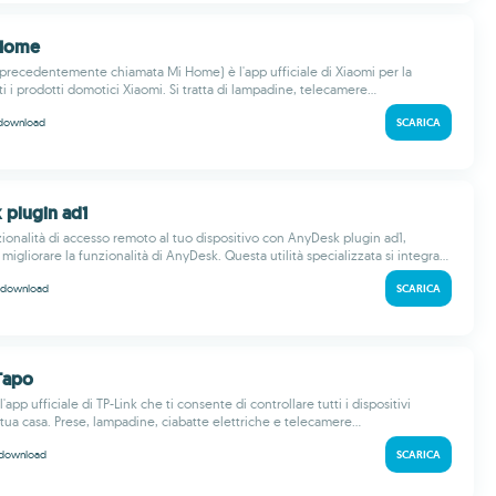
 Home
recedentemente chiamata Mi Home) è l'app ufficiale di Xiaomi per la
ti i prodotti domotici Xiaomi. Si tratta di lampadine, telecamere...
download
SCARICA
 plugin ad1
zionalità di accesso remoto al tuo dispositivo con AnyDesk plugin ad1,
migliorare la funzionalità di AnyDesk. Questa utilità specializzata si integra...
download
SCARICA
 Tapo
'app ufficiale di TP-Link che ti consente di controllare tutti i dispositivi
tua casa. Prese, lampadine, ciabatte elettriche e telecamere...
download
SCARICA