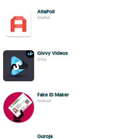
AttaPoll
AttaPoll
Givvy Videos
Givvy
Fake ID Maker
Android
Guroja