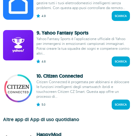
gestire tutti i tuoi elettrodomestici intelligenti senza
problemi. Con questa app puoi controllare da remoto...
4.9
SCARICA
9. Yahoo Fantasy Sports
Yahoo Fantasy Sports è l'applicazione ufficiale di Yahoo
per immergersi in emozionanti campionati immaginari.
Potrai creare la tua squadra dei sogni e competere contro
altri...
4.6
SCARICA
10. Citizen Connected
Citizen Connected è progettata per abbinarsi e sbloccare
le funzioni intelligenti degli smartwatch ibridi e
touchscreen Citizen CZ Smart. Questa app offre un
processo di...
5.0
SCARICA
Altre app di App di uso quotidiano
HappyMod