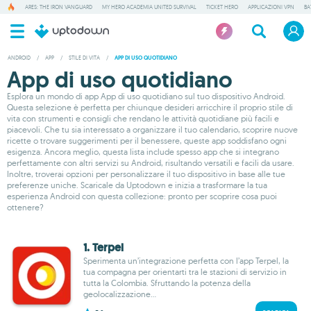
ARES: THE IRON VANGUARD
MY HERO ACADEMIA UNITED SURVIVAL
TICKET HERO
APPLICAZIONI VPN
BA
ANDROID
/
APP
/
STILE DI VITA
/
APP DI USO QUOTIDIANO
App di uso quotidiano
Esplora un mondo di app App di uso quotidiano sul tuo dispositivo Android.
Questa selezione è perfetta per chiunque desideri arricchire il proprio stile di
vita con strumenti e consigli che rendano le attività quotidiane più facili e
piacevoli. Che tu sia interessato a organizzare il tuo calendario, scoprire nuove
ricette o trovare suggerimenti per il benessere, queste app soddisfano ogni
esigenza. Ancora meglio, questa lista include spesso app che si integrano
perfettamente con altri servizi su Android, risultando versatili e facili da usare.
Inoltre, troverai opzioni per personalizzare il tuo dispositivo in base alle tue
preferenze uniche. Scaricale da Uptodown e inizia a trasformare la tua
esperienza Android con questa collezione: pronto per scoprire cosa puoi
ottenere?
1. Terpel
Sperimenta un’integrazione perfetta con l’app Terpel, la
tua compagna per orientarti tra le stazioni di servizio in
tutta la Colombia. Sfruttando la potenza della
geolocalizzazione...