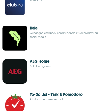
Kale
Guadagna cashback condividendo i tuoi prodotti sui
social media
AEG Home
AEG Hausgeräte
To-Do List - Task & Pomodoro
All document reader tool