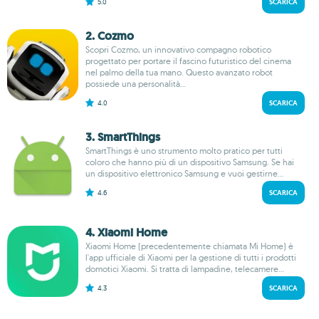
5.0
SCARICA
2. Cozmo
Scopri Cozmo, un innovativo compagno robotico
progettato per portare il fascino futuristico del cinema
nel palmo della tua mano. Questo avanzato robot
possiede una personalità...
4.0
SCARICA
3. Smart​Things
SmartThings è uno strumento molto pratico per tutti
coloro che hanno più di un dispositivo Samsung. Se hai
un dispositivo elettronico Samsung e vuoi gestirne...
4.6
SCARICA
4. Xiaomi Home
Xiaomi Home (precedentemente chiamata Mi Home) è
l'app ufficiale di Xiaomi per la gestione di tutti i prodotti
domotici Xiaomi. Si tratta di lampadine, telecamere...
4.3
SCARICA