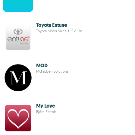
Toyota Entune
Toyota Motor Sales, U.S.A., In
MOD
McFadyen Solutions
My Love
Björn Bartels