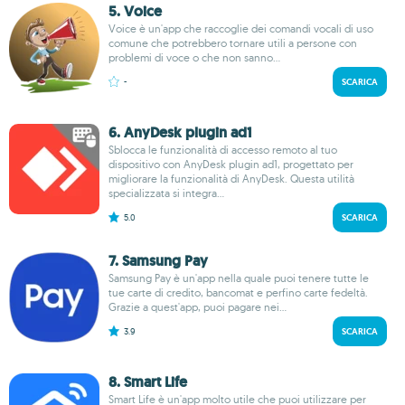
5. Voice
Voice è un'app che raccoglie dei comandi vocali di uso
comune che potrebbero tornare utili a persone con
problemi di voce o che non sanno...
-
SCARICA
6. AnyDesk plugin ad1
Sblocca le funzionalità di accesso remoto al tuo
dispositivo con AnyDesk plugin ad1, progettato per
migliorare la funzionalità di AnyDesk. Questa utilità
specializzata si integra...
5.0
SCARICA
7. Samsung Pay
Samsung Pay è un'app nella quale puoi tenere tutte le
tue carte di credito, bancomat e perfino carte fedeltà.
Grazie a quest'app, puoi pagare nei...
3.9
SCARICA
8. Smart Life
Smart Life è un'app molto utile che puoi utilizzare per