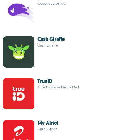
Coconut Live Inc.
Cash Giraffe
Cash Giraffe
TrueID
True Digital & Media Platf
My Airtel
Airtel Africa