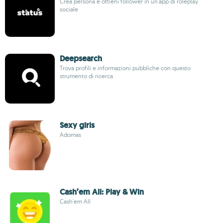
Crea persona e ottieni follower in un'app di roleplay
sociale
Deepsearch
Trova profili e informazioni pubbliche con questo
strumento di ricerca
Sexy girls
Adomas
Cash’em All: Play & Win
Cash'em All