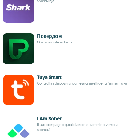
SharkNinja
Покердом
Ora mondiale in tasca
Tuya Smart
Controlla i dispositivi domestici intelligenti firmati Tuya
I Am Sober
Il tuo compagno quotidiano nel cammino verso la
sobrietà