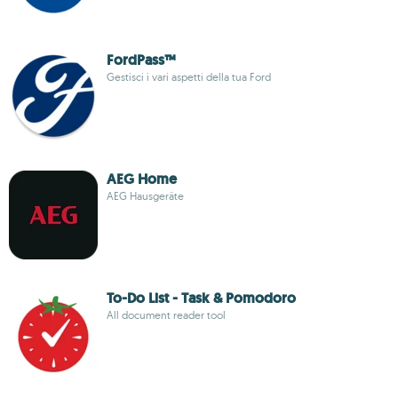
FordPass™
Gestisci i vari aspetti della tua Ford
AEG Home
AEG Hausgeräte
To-Do List - Task & Pomodoro
All document reader tool