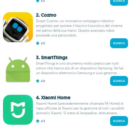
5.0
SCARICA
2. Cozmo
Scopri Cozmo, un innovativo compagno robotico
progettato per portare il fascino futuristico del cinema
nel palmo della tua mano. Questo avanzato robot
possiede una personalità...
4.0
SCARICA
3. Smart​Things
SmartThings è uno strumento molto pratico per tutti
coloro che hanno più di un dispositivo Samsung. Se hai
un dispositivo elettronico Samsung e vuoi gestirne...
4.6
SCARICA
4. Xiaomi Home
Xiaomi Home (precedentemente chiamata Mi Home) è
l'app ufficiale di Xiaomi per la gestione di tutti i prodotti
domotici Xiaomi. Si tratta di lampadine, telecamere...
4.3
SCARICA