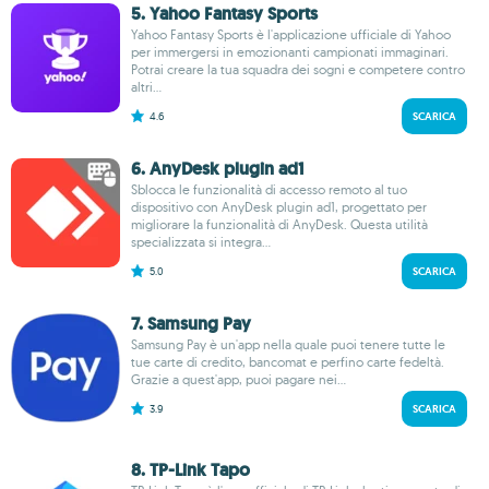
5. Yahoo Fantasy Sports
Yahoo Fantasy Sports è l'applicazione ufficiale di Yahoo
per immergersi in emozionanti campionati immaginari.
Potrai creare la tua squadra dei sogni e competere contro
altri...
4.6
SCARICA
6. AnyDesk plugin ad1
Sblocca le funzionalità di accesso remoto al tuo
dispositivo con AnyDesk plugin ad1, progettato per
migliorare la funzionalità di AnyDesk. Questa utilità
specializzata si integra...
5.0
SCARICA
7. Samsung Pay
Samsung Pay è un'app nella quale puoi tenere tutte le
tue carte di credito, bancomat e perfino carte fedeltà.
Grazie a quest'app, puoi pagare nei...
3.9
SCARICA
8. TP-Link Tapo