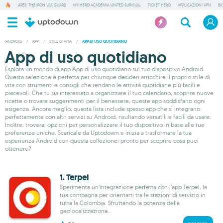
ARES: THE IRON VANGUARD
MY HERO ACADEMIA UNITED SURVIVAL
TICKET HERO
APPLICAZIONI VPN
BA
ANDROID
/
APP
/
STILE DI VITA
/
APP DI USO QUOTIDIANO
App di uso quotidiano
Esplora un mondo di app App di uso quotidiano sul tuo dispositivo Android.
Questa selezione è perfetta per chiunque desideri arricchire il proprio stile di
vita con strumenti e consigli che rendano le attività quotidiane più facili e
piacevoli. Che tu sia interessato a organizzare il tuo calendario, scoprire nuove
ricette o trovare suggerimenti per il benessere, queste app soddisfano ogni
esigenza. Ancora meglio, questa lista include spesso app che si integrano
perfettamente con altri servizi su Android, risultando versatili e facili da usare.
Inoltre, troverai opzioni per personalizzare il tuo dispositivo in base alle tue
preferenze uniche. Scaricale da Uptodown e inizia a trasformare la tua
esperienza Android con questa collezione: pronto per scoprire cosa puoi
ottenere?
1. Terpel
Sperimenta un’integrazione perfetta con l’app Terpel, la
tua compagna per orientarti tra le stazioni di servizio in
tutta la Colombia. Sfruttando la potenza della
geolocalizzazione...