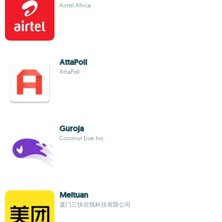
Airtel Africa
AttaPoll
AttaPoll
Guroja
Coconut Live Inc.
Meituan
厦门三快在线科技有限公司