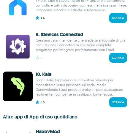
TP-Link Tapo è l'app ufficiale di TP-Link che ti consente di
controllare tutti i dispositivi connessi nella tua casa. Prese,
lampadine, ciabatte elettriche e telecamere...
4.6
SCARICA
9. iDevices Connected
Crea una casa intelligente che si adatta al tuo stile di vita
con iDevices Connected, la soluzione completa
progettata per integrarsi perfettamente con i tuoi...
-
SCARICA
10. Kale
Scopri Kale, l'applicazione innovativa pensata per
monetizzare la tua presenza sui social media.
Condividendo i tuoi prodotti preferiti, puoi guadagnare
facilmente ricompense in cashback. L'interfaccia...
4.5
SCARICA
Altre app di App di uso quotidiano
HappyMod