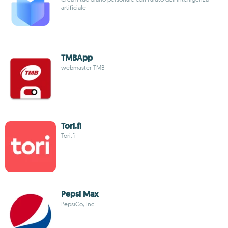
artificiale
TMBApp
webmaster TMB
Tori.fi
Tori.fi
Pepsi Max
PepsiCo, Inc