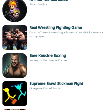
Room Studios
Real Wrestling Fighting Game
Gioco offline di wrestling e boxe con modalità carriera e
multiplayer
Bare Knuckle Boxing
Imperium Multimedia Games
Supreme Brawl Stickman Fight
Onegame Global Studio