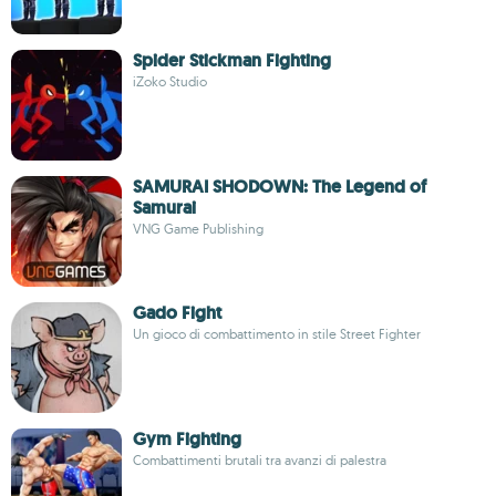
Spider Stickman Fighting
iZoko Studio
SAMURAI SHODOWN: The Legend of
Samurai
VNG Game Publishing
Gado Fight
Un gioco di combattimento in stile Street Fighter
Gym Fighting
Combattimenti brutali tra avanzi di palestra