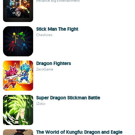
Reliance Big Entertainment
Stick Man The Fight
Cheshirex
Dragon Fighters
ZeroGame
Super Dragon Stickman Battle
iZoko
The World of Kungfu: Dragon and Eagle