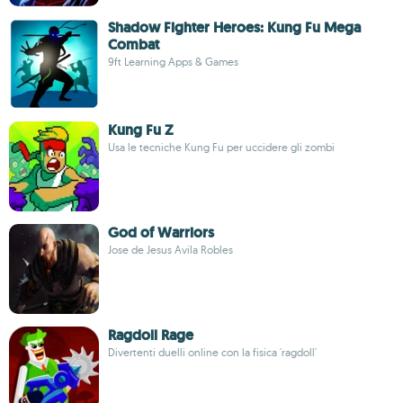
Shadow Fighter Heroes: Kung Fu Mega
Combat
9ft Learning Apps & Games
Kung Fu Z
Usa le tecniche Kung Fu per uccidere gli zombi
God of Warriors
Jose de Jesus Avila Robles
Ragdoll Rage
Divertenti duelli online con la fisica 'ragdoll'