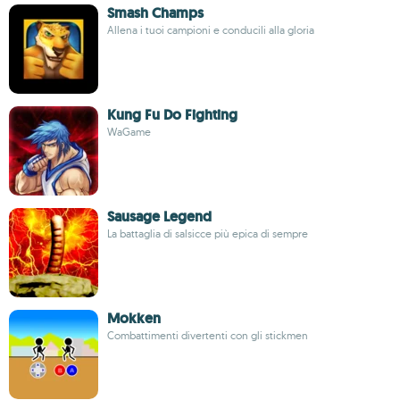
Smash Champs
Allena i tuoi campioni e conducili alla gloria
Kung Fu Do Fighting
WaGame
Sausage Legend
La battaglia di salsicce più epica di sempre
Mokken
Combattimenti divertenti con gli stickmen