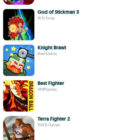
God of Stickman 3
W N Yume
Knight Brawl
Brad Erkkila
Best Fighter
HMPGames
Terra Fighter 2
SMVD Games