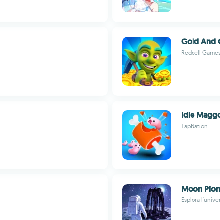
Gold And 
Redcell Game
Idle Magg
TapNation
Moon Pion
Esplora l'univ