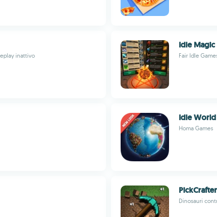
Idle Magic 
eplay inattivo
Fair Idle Game
Idle World
Homa Games
PickCrafter
Dinosauri contr