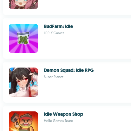
BudFarm: Idle
LDRLY Games
Demon Squad: Idle RPG
Super Planet
Idle Weapon Shop
Hello Games Team