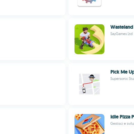
Wasteland L
SayGames Ltd
Pick Me Up
Supersonic Stu
Idle Pizza 
Gestisci e svil