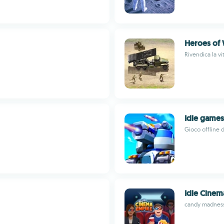
Heroes of
Rivendica la vi
Idle game
Gioco offline d
Idle Cinem
candy madnes