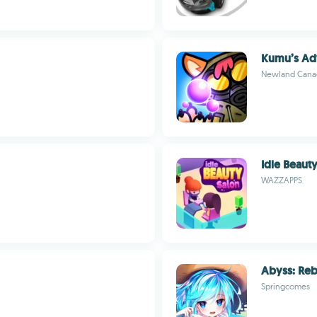
Kumu’s Ad
Newland Cana
Idle Beaut
WAZZAPPS
Abyss: Reb
Springcomes