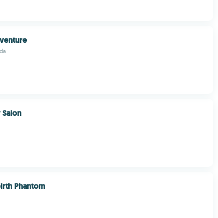
venture
da
y Salon
irth Phantom