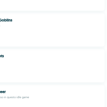
Goblins
s
ots
eer
erso in questo idle game