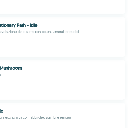
tionary Path - Idle
l'evoluzione dello slime con potenziamenti strategici
 Mushroom
s
le
egia economica con fabbriche, scambi e rendita