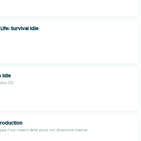
ife: Survival Idle
 Idle
dios LTD
Production
uppa il tuo impero delle pizze con dinamiche inattive