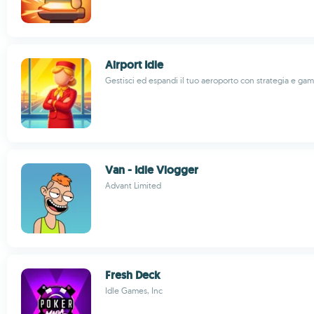
Airport Idle
Gestisci ed espandi il tuo aeroporto con strategia e gam
Van - Idle Vlogger
Advant Limited
Fresh Deck
Idle Games, Inc