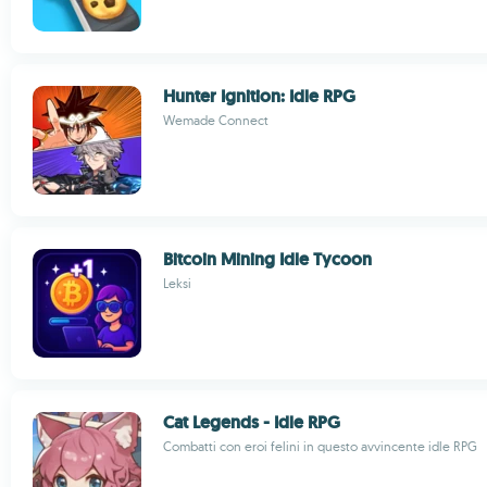
Hunter Ignition: Idle RPG
Wemade Connect
Bitcoin Mining Idle Tycoon
Leksi
Cat Legends - Idle RPG
Combatti con eroi felini in questo avvincente idle RPG