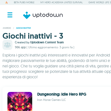
BETA PUBG MOBILE
MY HERO ACADEMIA UNITED SURVIVAL
GAME WORLD: LIFE 
ANDROID
/
GIOCHI INATTIVI
Giochi inattivi - 3
Created by
Uptodown Content Team
906 app
( Ultimo aggiornamento: 3 giorni fa )
Esplora i giochi inattivi più interessanti e innovativi per Andro
migliorare passivamente le tue abilità, godendo di temi unici e
nel gioco. Che tu voglia guidare una città piena di vita, gestire 
tuoi progressi: scegliere se potenziare la tua attività attuale
esperienza di gioco!
Dungeoning: Idle Hero RPG
Iron Horse Games LLC