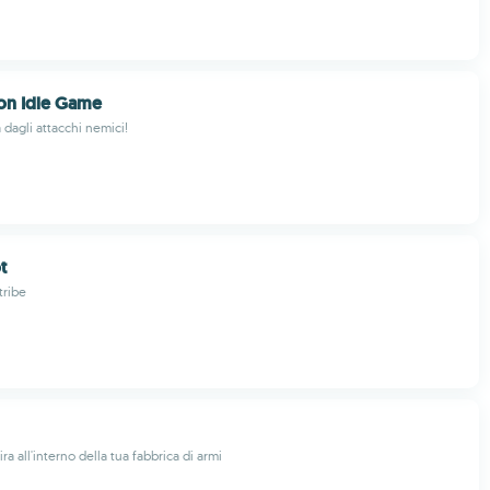
ion Idle Game
a dagli attacchi nemici!
t
ribe
ira all'interno della tua fabbrica di armi