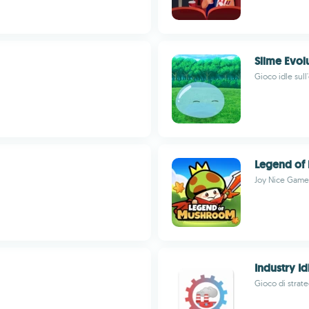
Slime Evolu
Gioco idle sul
Legend of
Joy Nice Game
Industry Id
Gioco di strat