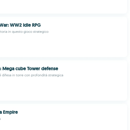
 War: WW2 Idle RPG
ttoria in questo gioco strategico
s: Mega cube Tower defense
i difesa in torre con profondità strategica
a Empire
s