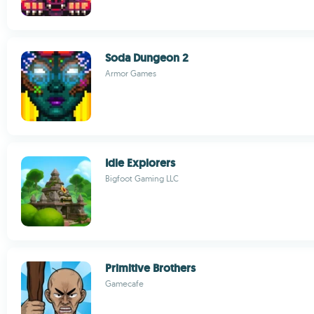
Soda Dungeon 2
Armor Games
Idle Explorers
Bigfoot Gaming LLC
Primitive Brothers
Gamecafe