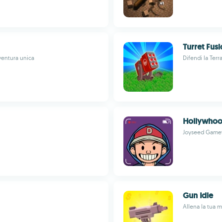
Turret Fus
ventura unica
Difendi la Terr
Hollywhoo
Joyseed Gamet
Gun Idle
Allena la tua m