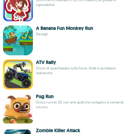
rigiocabilità
A Banana Fun Monkey Run
Devagh
ATV Rally
Gioco di quad basato sulla fisica: sfide e acrobazie
realistiche
Pug Run
Gioco runner 2D con arte grafiche svolgenti e comandi
intuitivi
Zombie Killer Attack