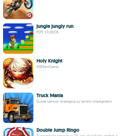
jungle jungly run
PEPE.STUDIOS
Holy Knight
4399enGame
Truck Mania
Guida camion strategica su terreni impegnativi
Double Jump Ringo
Scorrimento laterale in 2D con classifiche globali e