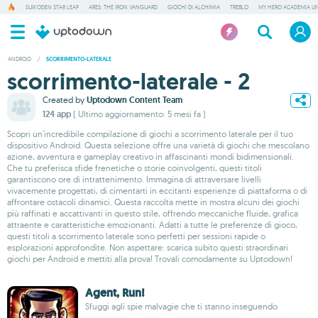
SUIKODEN STAR LEAP
ARES: THE IRON VANGUARD
GIOCHI DI ALCHIMIA
TREBLO
MY HERO ACADEMIA UN
ANDROID
/
SCORRIMENTO-LATERALE
scorrimento-laterale - 2
Created by
Uptodown Content Team
124 app
( Ultimo aggiornamento: 5 mesi fa )
Scopri un'incredibile compilazione di giochi a scorrimento laterale per il tuo
dispositivo Android. Questa selezione offre una varietà di giochi che mescolano
azione, avventura e gameplay creativo in affascinanti mondi bidimensionali.
Che tu preferisca sfide frenetiche o storie coinvolgenti, questi titoli
garantiscono ore di intrattenimento. Immagina di attraversare livelli
vivacemente progettati, di cimentarti in eccitanti esperienze di piattaforma o di
affrontare ostacoli dinamici. Questa raccolta mette in mostra alcuni dei giochi
più raffinati e accattivanti in questo stile, offrendo meccaniche fluide, grafica
attraente e caratteristiche emozionanti. Adatti a tutte le preferenze di gioco,
questi titoli a scorrimento laterale sono perfetti per sessioni rapide o
esplorazioni approfondite. Non aspettare: scarica subito questi straordinari
giochi per Android e mettiti alla prova! Trovali comodamente su Uptodown!
Agent, Run!
Sfuggi agli spie malvagie che ti stanno inseguendo