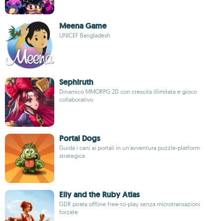
Meena Game
UNICEF Bangladesh
Sephiruth
Dinamico MMORPG 2D con crescita illimitata e gioco
collaborativo
Portal Dogs
Guida i cani ai portali in un'avventura puzzle-platform
strategica
Elly and the Ruby Atlas
GDR pirata offline free-to-play senza microtransazioni
forzate