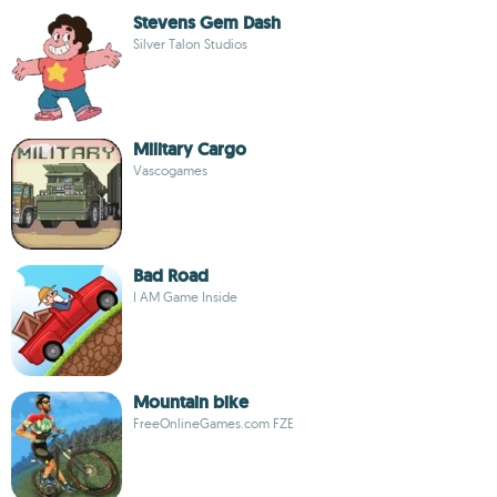
Stevens Gem Dash
Silver Talon Studios
Military Cargo
Vascogames
Bad Road
I AM Game Inside
Mountain bike
FreeOnlineGames.com FZE