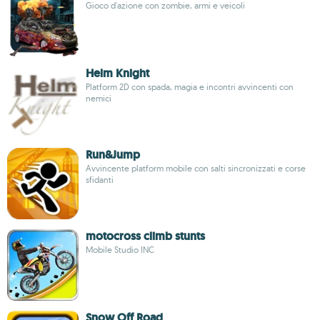
Gioco d'azione con zombie, armi e veicoli
Helm Knight
Platform 2D con spada, magia e incontri avvincenti con
nemici
Run&Jump
Avvincente platform mobile con salti sincronizzati e corse
sfidanti
motocross climb stunts
Mobile Studio INC
Snow Off Road