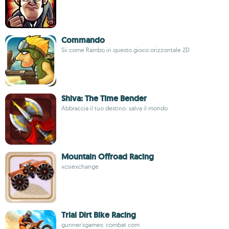
Commando
Sii come Rambo in questo gioco orizzontale 2D
Shiva: The Time Bender
Abbraccia il tuo destino: salva il mondo
Mountain Offroad Racing
xcsiexchange
Trial Dirt Bike Racing
gunner'sgames: combat com