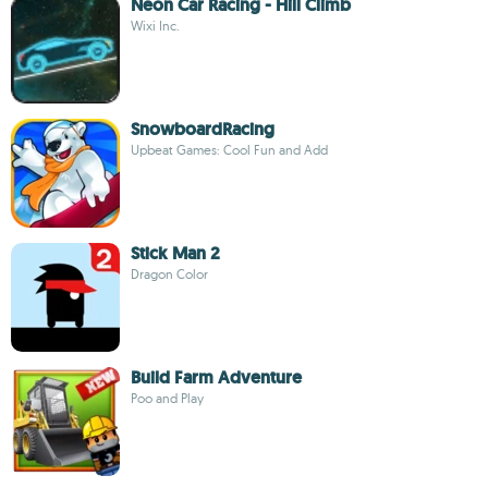
Neon Car Racing - Hill Climb
Wixi Inc.
SnowboardRacing
Upbeat Games: Cool Fun and Add
Stick Man 2
Dragon Color
Build Farm Adventure
Poo and Play