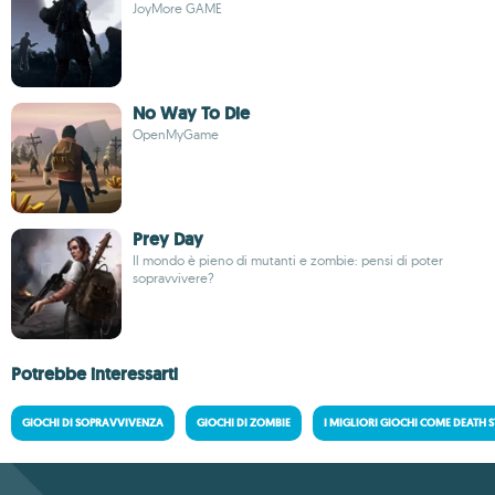
JoyMore GAME
No Way To Die
OpenMyGame
Prey Day
Il mondo è pieno di mutanti e zombie: pensi di poter
sopravvivere?
Potrebbe interessarti
GIOCHI DI SOPRAVVIVENZA
GIOCHI DI ZOMBIE
I MIGLIORI GIOCHI COME DEATH 