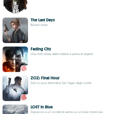
The Last Days
Bairam Aslan
Fading City
Una città velata dalla nebbia e piena di segreti
ZOZ: Final Hour
Solo tu puoi difendere San Yager dagli zombi
LOST in Blue
Sopravvivi a un incidente aereo su un'isola misteriosa