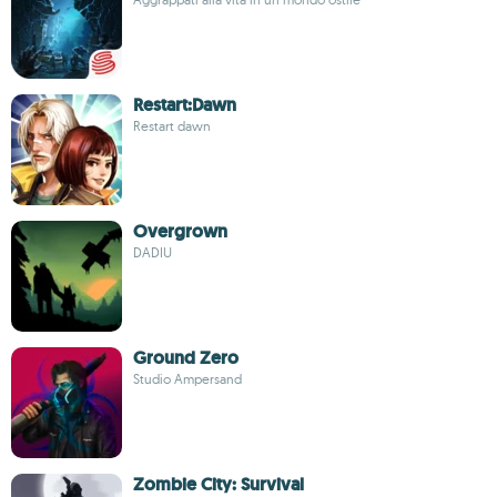
Restart:Dawn
Restart dawn
Overgrown
DADIU
Ground Zero
Studio Ampersand
Zombie City: Survival