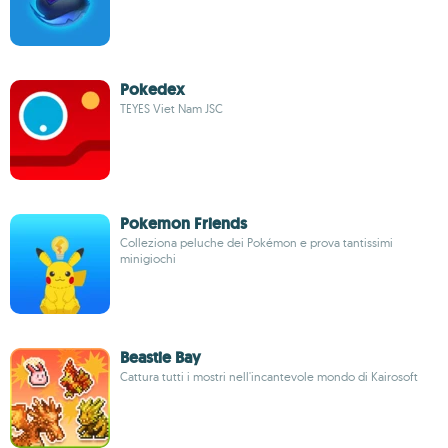
Pokedex
TEYES Viet Nam JSC
Pokemon Friends
Colleziona peluche dei Pokémon e prova tantissimi
minigiochi
Beastie Bay
Cattura tutti i mostri nell'incantevole mondo di Kairosoft