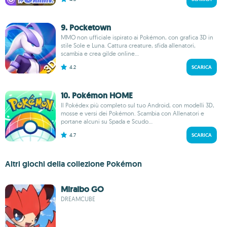
9. Pocketown
MMO non ufficiale ispirato ai Pokémon, con grafica 3D in
stile Sole e Luna. Cattura creature, sfida allenatori,
scambia e crea gilde online...
4.2
SCARICA
10. Pokémon HOME
Il Pokédex più completo sul tuo Android, con modelli 3D,
mosse e versi dei Pokémon. Scambia con Allenatori e
portane alcuni su Spada e Scudo...
4.7
SCARICA
Altri giochi della collezione Pokémon
Miraibo GO
DREAMCUBE