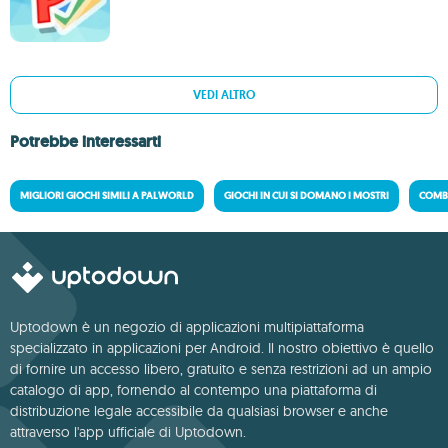
VEDI ALTRO
Potrebbe interessarti
MIGLIORI GIOCHI SIMILI A PALWORLD
GIOCHI IN CUI SI DOMANO I MOSTRI
COMBA
Uptodown è un negozio di applicazioni multipiattaforma
specializzato in applicazioni per Android. Il nostro obiettivo è quello
di fornire un accesso libero, gratuito e senza restrizioni ad un ampio
catalogo di app, fornendo al contempo una piattaforma di
distribuzione legale accessibile da qualsiasi browser e anche
attraverso l'app ufficiale di Uptodown.