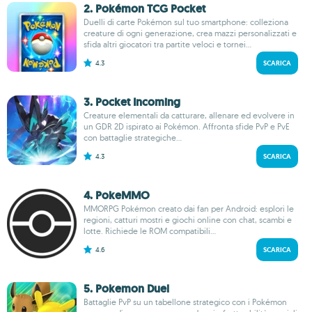
2. Pokémon TCG Pocket
Duelli di carte Pokémon sul tuo smartphone: colleziona
creature di ogni generazione, crea mazzi personalizzati e
sfida altri giocatori tra partite veloci e tornei...
4.3
SCARICA
3. Pocket Incoming
Creature elementali da catturare, allenare ed evolvere in
un GDR 2D ispirato ai Pokémon. Affronta sfide PvP e PvE
con battaglie strategiche...
4.3
SCARICA
4. PokeMMO
MMORPG Pokémon creato dai fan per Android: esplori le
regioni, catturi mostri e giochi online con chat, scambi e
lotte. Richiede le ROM compatibili...
4.6
SCARICA
5. Pokemon Duel
Battaglie PvP su un tabellone strategico con i Pokémon