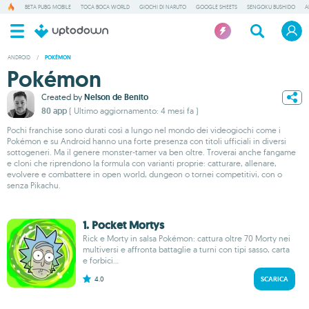
BETA PUBG MOBILE
TOCA BOCA WORLD
GIOCHI DI NARUTO
GOOGLE SHEETS
SENGOKU BUSHIDO
A
ANDROID
/
POKÉMON
Pokémon
Created by
Nelson de Benito
80 app
( Ultimo aggiornamento: 4 mesi fa )
Pochi franchise sono durati così a lungo nel mondo dei videogiochi come i
Pokémon e su Android hanno una forte presenza con titoli ufficiali in diversi
sottogeneri. Ma il genere monster-tamer va ben oltre. Troverai anche fangame
e cloni che riprendono la formula con varianti proprie: catturare, allenare,
evolvere e combattere in open world, dungeon o tornei competitivi, con o
senza Pikachu.
1. Pocket Mortys
Rick e Morty in salsa Pokémon: cattura oltre 70 Morty nei
multiversi e affronta battaglie a turni con tipi sasso, carta
e forbici...
4.0
SCARICA