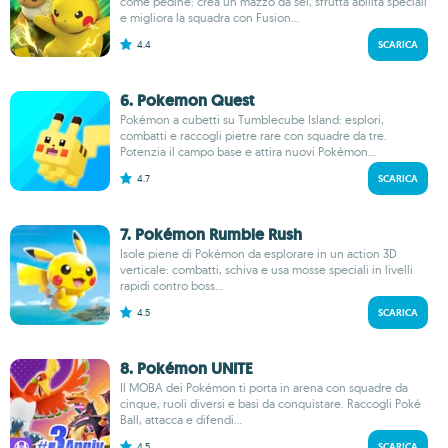
come pedine: crea un mazzo da sei, sfrutta abilità speciali
e migliora la squadra con Fusion...
4.4
SCARICA
6. Pokemon Quest
Pokémon a cubetti su Tumblecube Island: esplori,
combatti e raccogli pietre rare con squadre da tre.
Potenzia il campo base e attira nuovi Pokémon...
4.7
SCARICA
7. Pokémon Rumble Rush
Isole piene di Pokémon da esplorare in un action 3D
verticale: combatti, schiva e usa mosse speciali in livelli
rapidi contro boss...
4.5
SCARICA
8. Pokémon UNITE
Il MOBA dei Pokémon ti porta in arena con squadre da
cinque, ruoli diversi e basi da conquistare. Raccogli Poké
Ball, attacca e difendi...
4.5
SCARICA