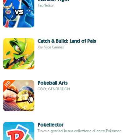
TapNation
Catch & Build: Land of Pals
Joy Nice Games
Pokeball Arts
COOL GENERATION
Pokellector
Trova e gestisci la tua collezione di carte Pokémon