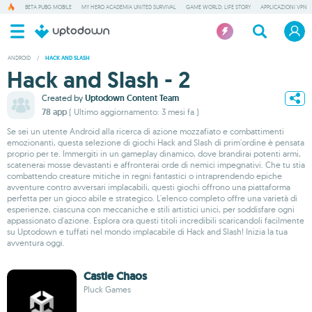
BETA PUBG MOBILE
MY HERO ACADEMIA UNITED SURVIVAL
GAME WORLD: LIFE STORY
APPLICAZIONI VPN
ANDROID
/
HACK AND SLASH
Hack and Slash - 2
Created by
Uptodown Content Team
78 app
( Ultimo aggiornamento: 3 mesi fa )
Se sei un utente Android alla ricerca di azione mozzafiato e combattimenti
emozionanti, questa selezione di giochi Hack and Slash di prim'ordine è pensata
proprio per te. Immergiti in un gameplay dinamico, dove brandirai potenti armi,
scatenerai mosse devastanti e affronterai orde di nemici impegnativi. Che tu stia
combattendo creature mitiche in regni fantastici o intraprendendo epiche
avventure contro avversari implacabili, questi giochi offrono una piattaforma
perfetta per un gioco abile e strategico. L'elenco completo offre una varietà di
esperienze, ciascuna con meccaniche e stili artistici unici, per soddisfare ogni
appassionato d'azione. Esplora ora questi titoli incredibili scaricandoli facilmente
su Uptodown e tuffati nel mondo implacabile di Hack and Slash! Inizia la tua
avventura oggi.
Castle Chaos
Pluck Games