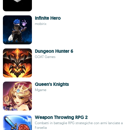
Infinite Hero
mobirix
Dungeon Hunter 6
GOAT Games
Queen's Knights
Mgame
Weapon Throwing RPG 2
Combatti in battaglie RPG strategiche con armi lanciate a
Forselia