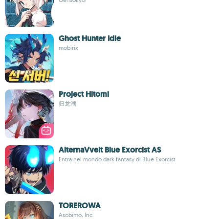
Ghost Hunter Idle
mobirix
Project Hitomi
归龙潮
AlternaVvelt Blue Exorcist AS
Entra nel mondo dark fantasy di Blue Exorcist
TOREROWA
Asobimo, Inc.