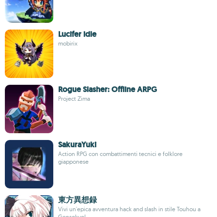
Lucifer idle
mobirix
Rogue Slasher: Offline ARPG
Project Zima
SakuraYuki
Action RPG con combattimenti tecnici e folklore
giapponese
東方異想録
Vivi un'epica avventura hack and slash in stile Touhou a
Gensokyo!