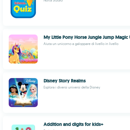
Nofta Studio
My Little Pony Horse Jungle Jump Magic
Aiuta un unicorno a galoppare di livello in livello
Disney Story Realms
Esplora i diversi universi della Disney
Addition and digits for kids+