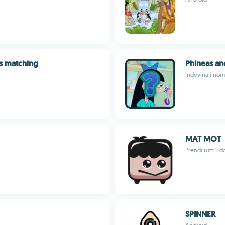
s matching
Phineas an
Indovina i nom
MAT MOT
Prendi tutti i 
SPINNER