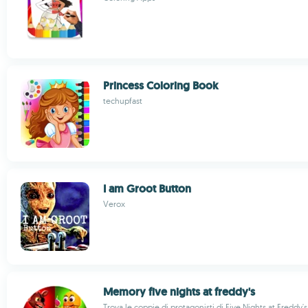
Princess Coloring Book
techupfast
I am Groot Button
Verox
Memory five nights at freddy's
Trova le coppie di protagonisti di Five Nights at Freddy's