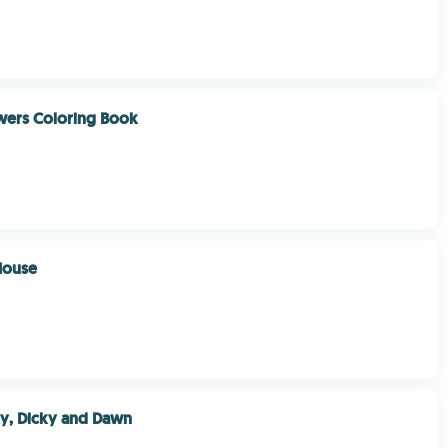
wers Coloring Book
House
ky, Dicky and Dawn