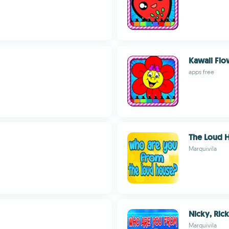
Kawaii Flo
apps free
The Loud 
Marquivila
Nicky, Ric
Marquivila