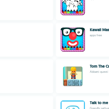
Kawaii Mas
apps free
Tom The C
Abbatti questi 
Talk to me
Grandhi sathya