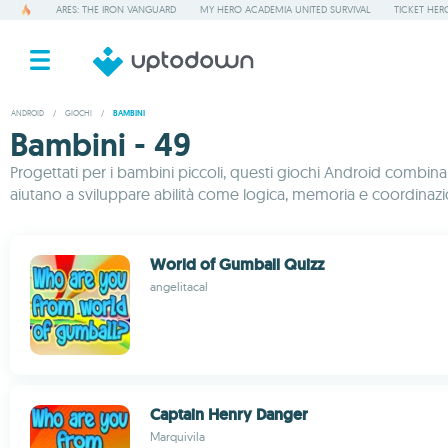
ARES: THE IRON VANGUARD
MY HERO ACADEMIA UNITED SURVIVAL
TICKET HER
ANDROID
/
GIOCHI
/
BAMBINI
Bambini - 49
Progettati per i bambini piccoli, questi giochi Android combi
aiutano a sviluppare abilità come logica, memoria e coordinazio
World of Gumball Quizz
angelitacal
Captain Henry Danger
Marquivila