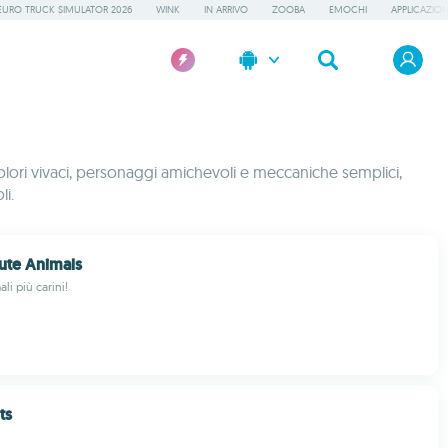
EURO TRUCK SIMULATOR 2026
WINK
IN ARRIVO
ZOOBA
EMOCHI
APPLICAZION
lori vivaci, personaggi amichevoli e meccaniche semplici,
li.
ute Animals
li più carini!
ts