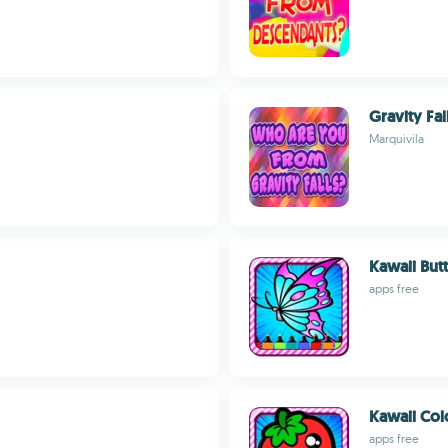
Gravity Fal
Marquivila
Kawaii But
apps free
Kawaii Col
apps free