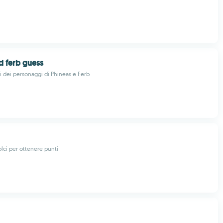
d ferb guess
i dei personaggi di Phineas e Ferb
dolci per ottenere punti