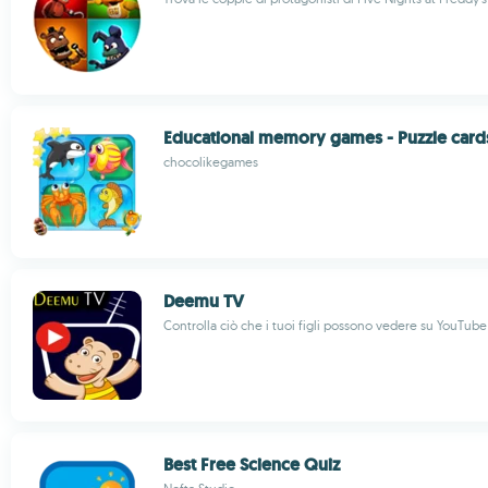
Educational memory games - Puzzle card
chocolikegames
Deemu TV
Controlla ciò che i tuoi figli possono vedere su YouTube
Best Free Science Quiz