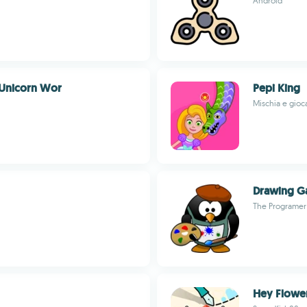
Android
 Unicorn Wor
Pepi King
Mischia e gioca
Drawing 
The Programer
Hey Flowe