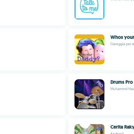
Whos your
Gareggia per e
Drums Pro
Muhammd Has
Cerita Rak
Android