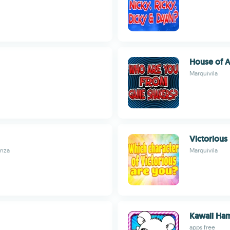
House of 
Marquivila
Victorious
anza
Marquivila
Kawaii Ham
apps free