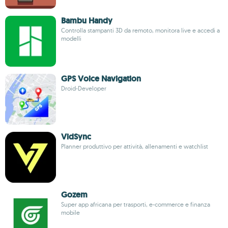
Bambu Handy
Controlla stampanti 3D da remoto, monitora live e accedi a
modelli
GPS Voice Navigation
Droid-Developer
VidSync
Planner produttivo per attività, allenamenti e watchlist
Gozem
Super app africana per trasporti, e-commerce e finanza
mobile