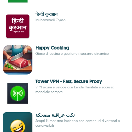
हिन्दी कुरआन
Muhammadi Gyaan
Happy Cooking
Gioco di cucina e gestione ristorante dinamico
Tower VPN - Fast, Secure Proxy
VPN sicura e veloce con banda illimitata e accesso
mondiale sempre
نكت عراقية مضحكة
Scopri l'umorismo iracheno con contenuti divertenti e
condivisibili