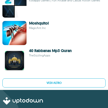
Kooapps Games | Fun Arcade and Casual Action Games
Moshquito!
MagicAnt.Inc
40 Rabbanas Mp3 Quran
TheSizzlingApps
VEDI ALTRO