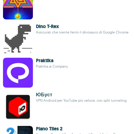
Dino T-Rex
Assicurati che niente fermi il dinosauro di Google Chrome
Praktika
Praktika.ai Company
ЮБуст
VPN Android per YouTube più veloce, con split tunneling
Piano Tiles 2