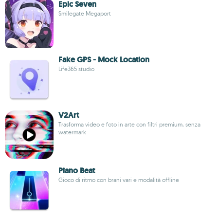
Epic Seven
Smilegate Megaport
Fake GPS - Mock Location
Life365 studio
V2Art
Trasforma video e foto in arte con filtri premium, senza
watermark
Piano Beat
Gioco di ritmo con brani vari e modalità offline