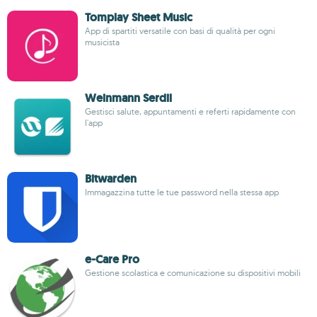
Tomplay Sheet Music
App di spartiti versatile con basi di qualità per ogni
musicista
Weinmann Serdil
Gestisci salute, appuntamenti e referti rapidamente con
l'app
Bitwarden
Immagazzina tutte le tue password nella stessa app
e-Care Pro
Gestione scolastica e comunicazione su dispositivi mobili