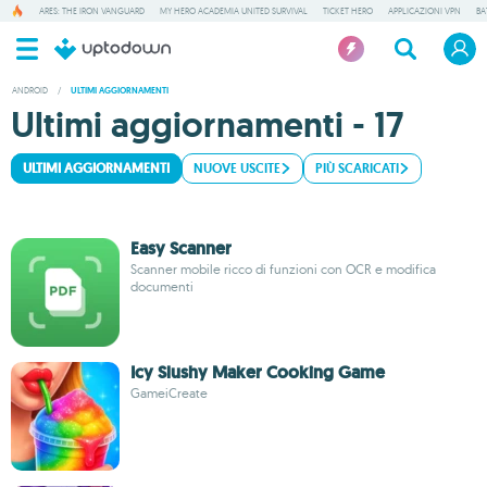
ARES: THE IRON VANGUARD
MY HERO ACADEMIA UNITED SURVIVAL
TICKET HERO
APPLICAZIONI VPN
BA
ANDROID
/
ULTIMI AGGIORNAMENTI
Ultimi aggiornamenti - 17
ULTIMI AGGIORNAMENTI
NUOVE USCITE
PIÙ SCARICATI
Easy Scanner
Scanner mobile ricco di funzioni con OCR e modifica
documenti
Icy Slushy Maker Cooking Game
GameiCreate