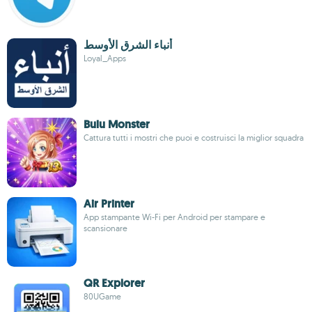
أنباء الشرق الأوسط
Loyal_Apps
Bulu Monster
Cattura tutti i mostri che puoi e costruisci la miglior squadra
Air Printer
App stampante Wi-Fi per Android per stampare e
scansionare
QR Explorer
80UGame