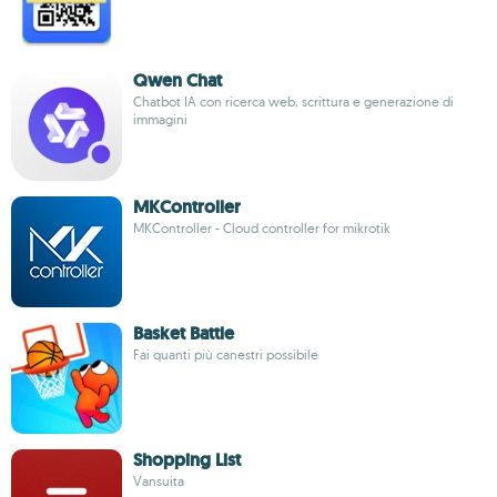
Qwen Chat
Chatbot IA con ricerca web, scrittura e generazione di
immagini
MKController
MKController - Cloud controller for mikrotik
Basket Battle
Fai quanti più canestri possibile
Shopping List
Vansuita