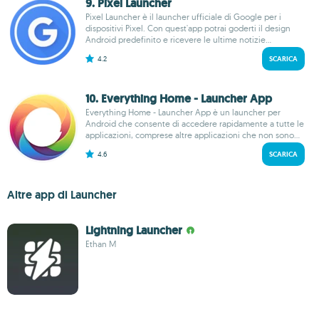
9. Pixel Launcher
Pixel Launcher è il launcher ufficiale di Google per i
dispositivi Pixel. Con quest'app potrai goderti il design
Android predefinito e ricevere le ultime notizie...
4.2
SCARICA
10. Everything Home - Launcher App
Everything Home - Launcher App è un launcher per
Android che consente di accedere rapidamente a tutte le
applicazioni, comprese altre applicazioni che non sono...
4.6
SCARICA
Altre app di Launcher
Lightning Launcher
Ethan M