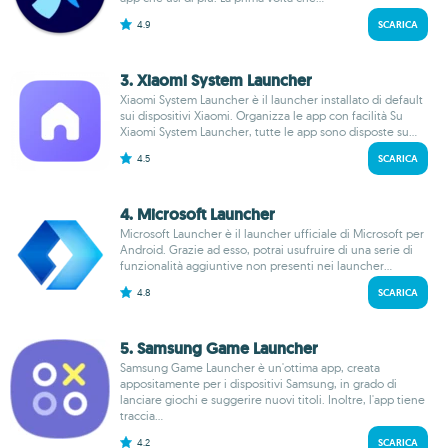
4.9
SCARICA
3. Xiaomi System Launcher
Xiaomi System Launcher è il launcher installato di default
sui dispositivi Xiaomi. Organizza le app con facilità Su
Xiaomi System Launcher, tutte le app sono disposte su...
4.5
SCARICA
4. Microsoft Launcher
Microsoft Launcher è il launcher ufficiale di Microsoft per
Android. Grazie ad esso, potrai usufruire di una serie di
funzionalità aggiuntive non presenti nei launcher...
4.8
SCARICA
5. Samsung Game Launcher
Samsung Game Launcher è un'ottima app, creata
appositamente per i dispositivi Samsung, in grado di
lanciare giochi e suggerire nuovi titoli. Inoltre, l'app tiene
traccia...
4.2
SCARICA