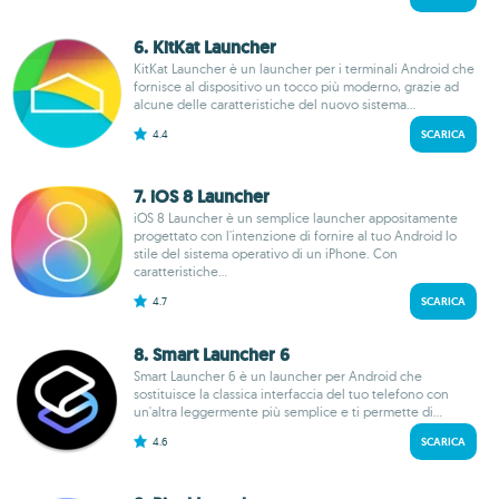
6. KitKat Launcher
KitKat Launcher è un launcher per i terminali Android che
fornisce al dispositivo un tocco più moderno, grazie ad
alcune delle caratteristiche del nuovo sistema...
4.4
SCARICA
7. iOS 8 Launcher
iOS 8 Launcher è un semplice launcher appositamente
progettato con l'intenzione di fornire al tuo Android lo
stile del sistema operativo di un iPhone. Con
caratteristiche...
4.7
SCARICA
8. Smart Launcher 6
Smart Launcher 6 è un launcher per Android che
sostituisce la classica interfaccia del tuo telefono con
un'altra leggermente più semplice e ti permette di...
4.6
SCARICA