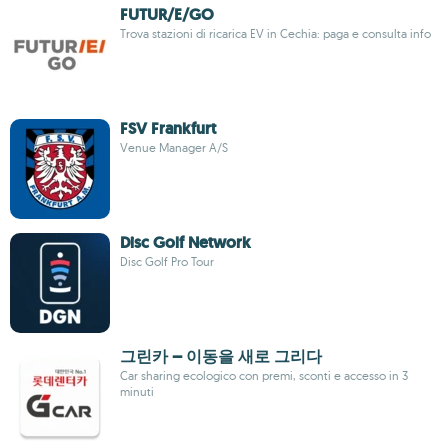
FUTUR/E/GO
Trova stazioni di ricarica EV in Cechia: paga e consulta info
FSV Frankfurt
Venue Manager A/S
Disc Golf Network
Disc Golf Pro Tour
그린카 – 이동을 새로 그리다
Car sharing ecologico con premi, sconti e accesso in 3
minuti