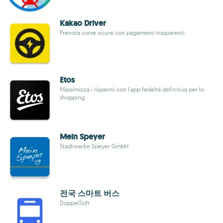
Kakao Driver
Prenota corse sicure con pagamenti trasparenti
Etos
Massimizza i risparmi con l'app fedeltà definitiva per lo
shopping
Mein Speyer
Stadtwerke Speyer GmbH
전국 스마트 버스
DoppelSoft