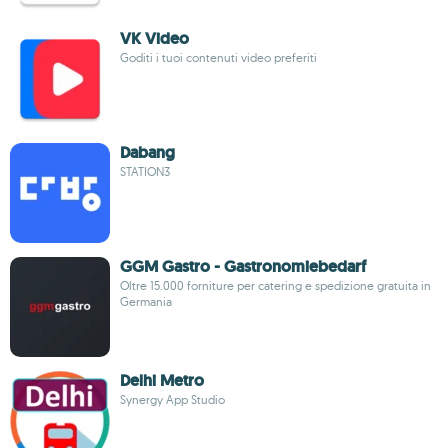
VK Video
Goditi i tuoi contenuti video preferiti
Dabang
STATION3
GGM Gastro - Gastronomiebedarf
Oltre 15.000 forniture per catering e spedizione gratuita in
Germania
Delhi Metro
Synergy App Studio