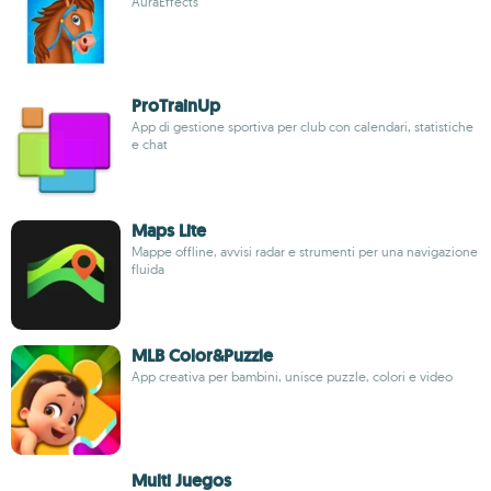
AuraEffects
ProTrainUp
App di gestione sportiva per club con calendari, statistiche
e chat
Maps Lite
Mappe offline, avvisi radar e strumenti per una navigazione
fluida
MLB Color&Puzzle
App creativa per bambini, unisce puzzle, colori e video
Multi Juegos