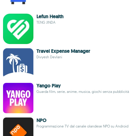
Lefun Health
TENG JINDA
Travel Expense Manager
Divyesh Devlani
Yango Play
Guarda film, serie, anime, musica, giochi senza pubblicità
NPO
Programmazione TV dal canale olandese NPO su Android