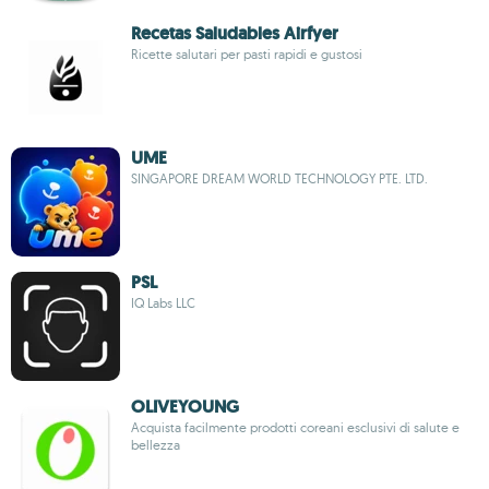
Recetas Saludables Airfyer
Ricette salutari per pasti rapidi e gustosi
UME
SINGAPORE DREAM WORLD TECHNOLOGY PTE. LTD.
PSL
IQ Labs LLC
OLIVEYOUNG
Acquista facilmente prodotti coreani esclusivi di salute e
bellezza