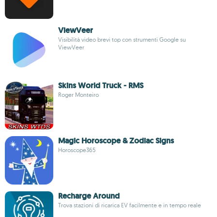
ViewVeer
Visibilità video brevi top con strumenti Google su
ViewVeer
Skins World Truck - RMS
Roger Monteiro
Magic Horoscope & Zodiac Signs
Horoscope365
Recharge Around
Trova stazioni di ricarica EV facilmente e in tempo reale