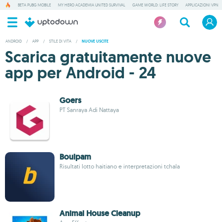
BETA PUBG MOBILE
MY HERO ACADEMIA UNITED SURVIVAL
GAME WORLD: LIFE STORY
APPLICAZIONI VPN
ANDROID
/
APP
/
STILE DI VITA
/
NUOVE USCITE
Scarica gratuitamente nuove
app per Android - 24
Goers
PT Sanraya Adi Nattaya
Boulpam
Risultati lotto haitiano e interpretazioni tchala
Animal House Cleanup