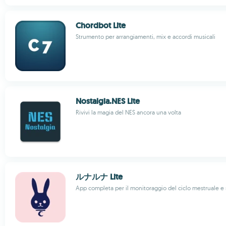
Chordbot Lite
Strumento per arrangiamenti, mix e accordi musicali
Nostalgia.NES Lite
Rivivi la magia del NES ancora una volta
ルナルナ Lite
App completa per il monitoraggio del ciclo mestruale e 