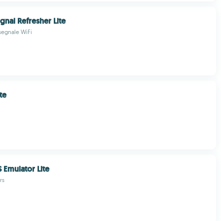
gnal Refresher Lite
 segnale WiFi
te
 Emulator Lite
rs