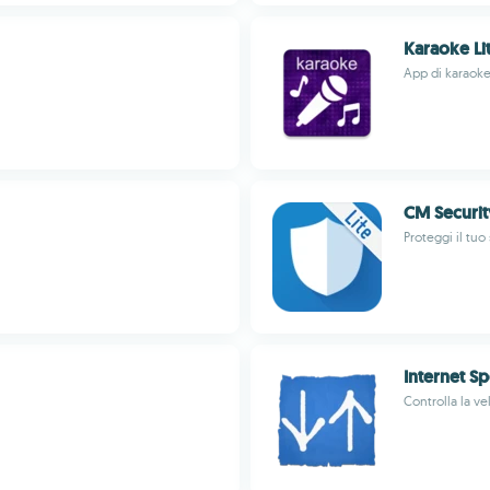
Karaoke Li
App di karaoke 
CM Securit
Proteggi il tu
Internet S
Controlla la ve