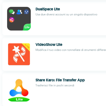
DualSpace Lite
Usa due diversi account su un singolo dispositivo
VideoShow Lite
Modifica il tuo video con tonnellate di strumenti differe
Share Karo: File Transfer App
Trasferisci file in pochi secondi