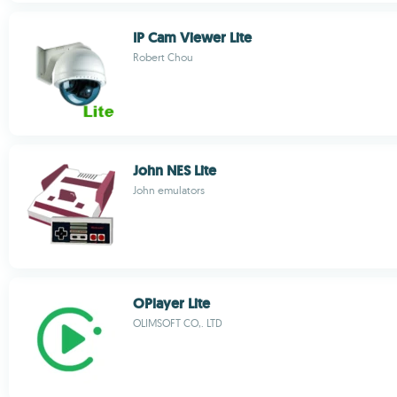
IP Cam Viewer Lite
Robert Chou
John NES Lite
John emulators
OPlayer Lite
OLIMSOFT CO,. LTD