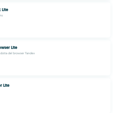
 Lite
ns
wser Lite
idotta del browser Yandex
r Lite