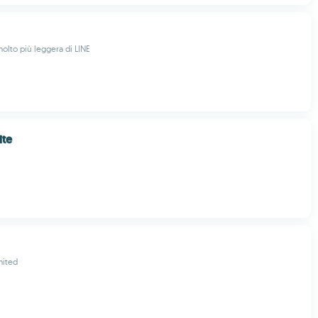
olto più leggera di LINE
ite
mited