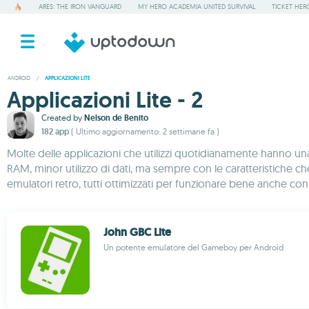
ARES: THE IRON VANGUARD
MY HERO ACADEMIA UNITED SURVIVAL
TICKET HER
ANDROID
/
APPLICAZIONI LITE
Applicazioni Lite - 2
Created by
Nelson de Benito
182 app
( Ultimo aggiornamento: 2 settimane fa )
Molte delle applicazioni che utilizzi quotidianamente hanno u
RAM, minor utilizzo di dati, ma sempre con le caratteristiche ch
emulatori retro, tutti ottimizzati per funzionare bene anche c
John GBC Lite
Un potente emulatore del Gameboy per Android