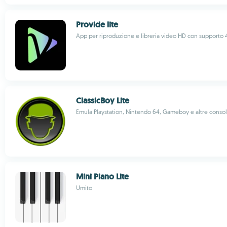
Provide lite
App per riproduzione e libreria video HD con supporto 
ClassicBoy Lite
Emula Playstation, Nintendo 64, Gameboy e altre conso
Mini Piano Lite
Umito