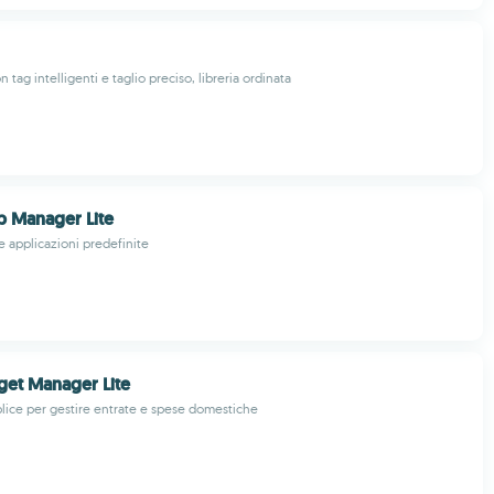
n tag intelligenti e taglio preciso, libreria ordinata
p Manager Lite
le applicazioni predefinite
et Manager Lite
ice per gestire entrate e spese domestiche