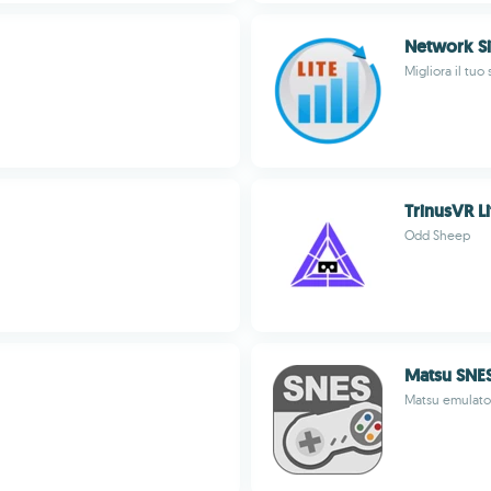
Network Si
Migliora il tuo
TrinusVR Li
Odd Sheep
Matsu SNES
Matsu emulato