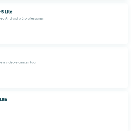
5 Lite
deo Android più professionali
evi video e carica i tuoi
Lite