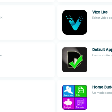
Vizo Lite
4K
Editor video co
Default Ap
le
Gestisci tutte 
Home Budg
Un modo sempl