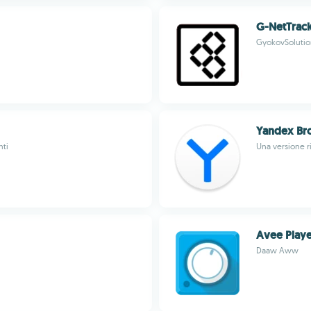
G-NetTrack
GyokovSolutio
Yandex Bro
nti
Una versione r
Avee Playe
Daaw Aww