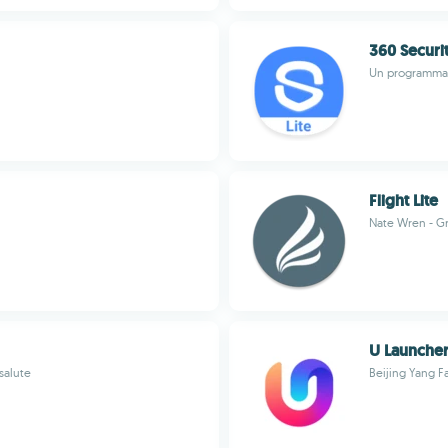
360 Securi
Un programma d
Flight Lite
Nate Wren - G
U Launcher
salute
Beijing Yang Fa