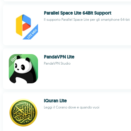
Parallel Space Lite 64Bit Support
Il supporto Parallel Space Lite per gli smartphone 64-bit
PandaVPN Lite
PandaVPN Studio
iQuran Lite
Leggi il Corano dove e quando vuoi