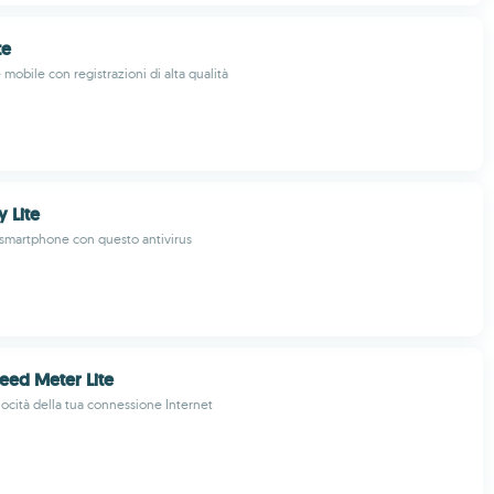
te
mobile con registrazioni di alta qualità
y Lite
o smartphone con questo antivirus
peed Meter Lite
locità della tua connessione Internet