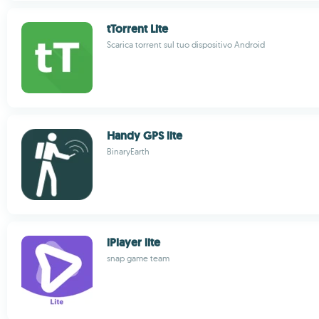
tTorrent Lite
Scarica torrent sul tuo dispositivo Android
Handy GPS lite
BinaryEarth
iPlayer lite
snap game team