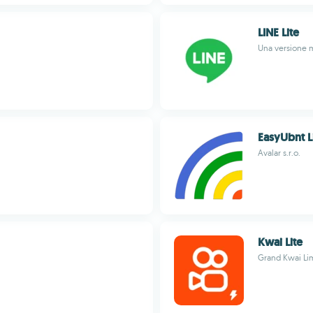
LINE Lite
Una versione m
EasyUbnt L
Avalar s.r.o.
Kwai Lite
Grand Kwai Li