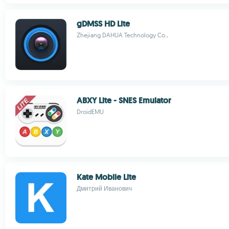
gDMSS HD Lite
Zhejiang DAHUA Technology Co.,
ABXY Lite - SNES Emulator
DroidEMU
Kate Mobile Lite
Дмитрий Иванович