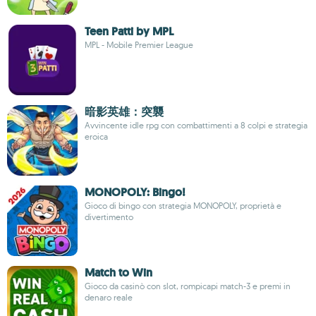
Teen Patti by MPL
MPL - Mobile Premier League
暗影英雄：突襲
Avvincente idle rpg con combattimenti a 8 colpi e strategia
eroica
MONOPOLY: Bingo!
Gioco di bingo con strategia MONOPOLY, proprietà e
divertimento
Match to Win
Gioco da casinò con slot, rompicapi match-3 e premi in
denaro reale