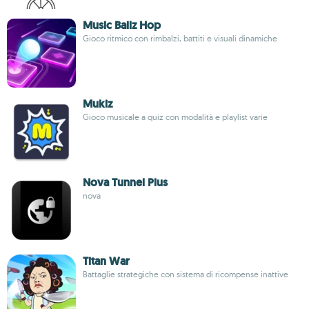
Music Ballz Hop
Gioco ritmico con rimbalzi, battiti e visuali dinamiche
Mukiz
Gioco musicale a quiz con modalità e playlist varie
Nova Tunnel Plus
nova
Titan War
Battaglie strategiche con sistema di ricompense inattive