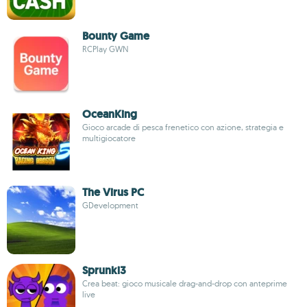
Bounty Game
RCPlay GWN
OceanKing
Gioco arcade di pesca frenetico con azione, strategia e
multigiocatore
The Virus PC
GDevelopment
Sprunki3
Crea beat: gioco musicale drag-and-drop con anteprime
live