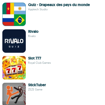
Quiz - Drapeaux des pays du monde
Apptech Studio
Rivalo
Rivalo
Slot 777
Royal Club Games
StickTuber
ZEZE Game