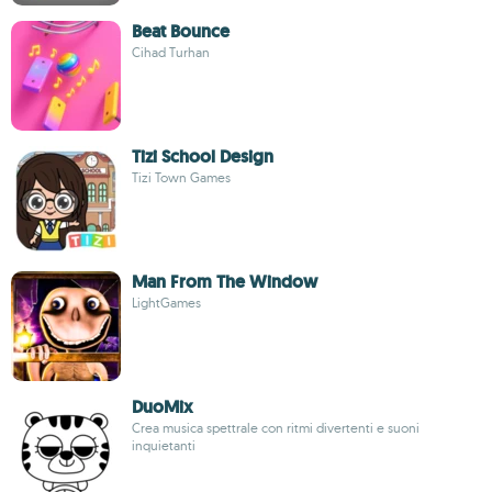
Beat Bounce
Cihad Turhan
Tizi School Design
Tizi Town Games
Man From The Window
LightGames
DuoMix
Crea musica spettrale con ritmi divertenti e suoni
inquietanti