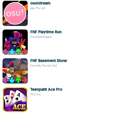
osu!stream
ppy Pty Ltd
FNF Playtime Run
ZoombieDragon
FNF Basement Show
Friendly Terroris Std
Teenpatti Ace Pro
ACE Inc.