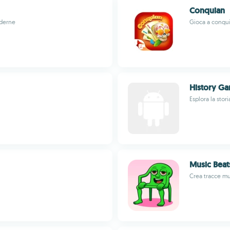
Conquian
oderne
Gioca a conqui
History G
Esplora la sto
Music Beat
Crea tracce mus