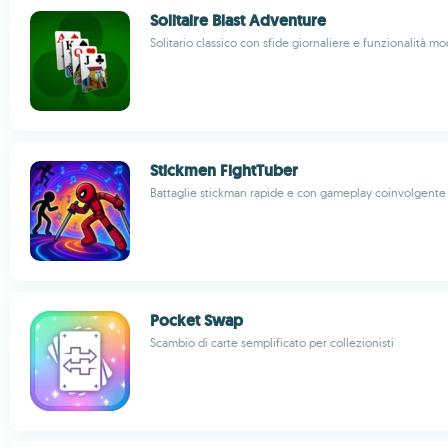
Solitaire Blast Adventure
Solitario classico con sfide giornaliere e funzionalità m
Stickmen FightTuber
Battaglie stickman rapide e con gameplay coinvolgente
Pocket Swap
Scambio di carte semplificato per collezionisti