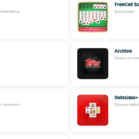
FreeCell So
e matematica
Dubixstudio
Archive
Gestisci e most
SwissJass+
i divertenti
Gioca ai tradiz