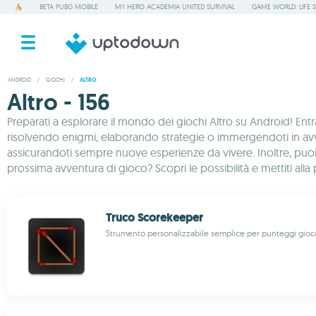
BETA PUBG MOBILE
MY HERO ACADEMIA UNITED SURVIVAL
GAME WORLD: LIFE 
ANDROID
/
GIOCHI
/
ALTRO
Altro - 156
Preparati a esplorare il mondo dei giochi Altro su Android! Entra
risolvendo enigmi, elaborando strategie o immergendoti in avven
assicurandoti sempre nuove esperienze da vivere. Inoltre, puo
prossima avventura di gioco? Scopri le possibilità e mettiti al
Truco Scorekeeper
Strumento personalizzabile semplice per punteggi gioc