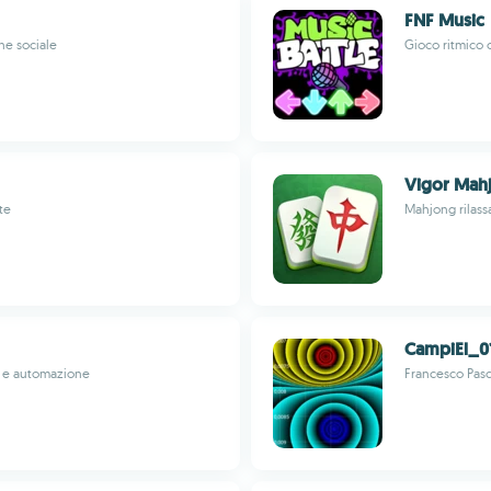
FNF Music
ne sociale
Gioco ritmico c
Vigor Mah
te
Mahjong rilassa
CampiEl_0
v5 e automazione
Francesco Pasc