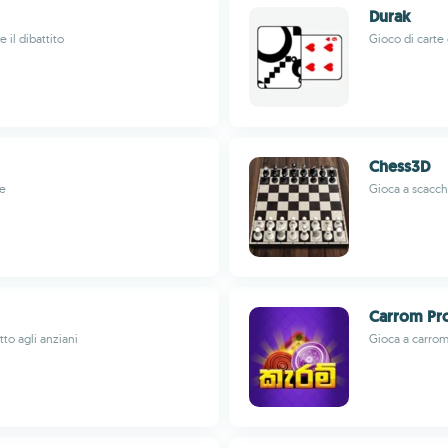
Durak
 il dibattito
Gioco di carte 
Chess3D
ve
Gioca a scacchi
Carrom Pro
to agli anziani
Gioca a carrom 