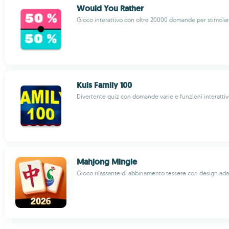
Would You Rather
Gioco interattivo con oltre 20000 domande per stimolare
Kuis Family 100
Divertente quiz con domande varie e funzioni interatti
Mahjong Mingle
Gioco rilassante di abbinamento tessere con design adat