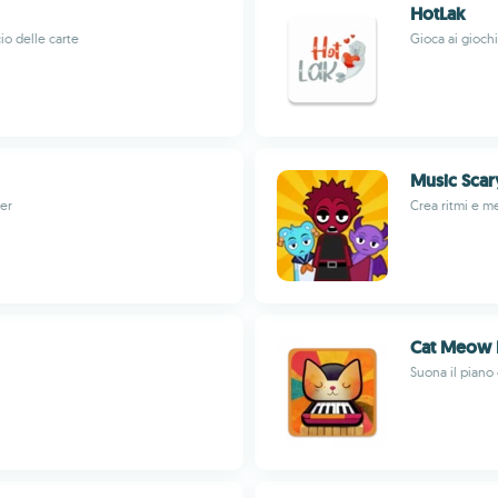
HotLak
o delle carte
Gioca ai gioch
Music Scar
ter
Crea ritmi e m
Cat Meow 
Suona il piano