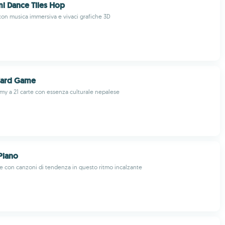
i Dance Tiles Hop
con musica immersiva e vivaci grafiche 3D
Card Game
my a 21 carte con essenza culturale nepalese
 Piano
re con canzoni di tendenza in questo ritmo incalzante