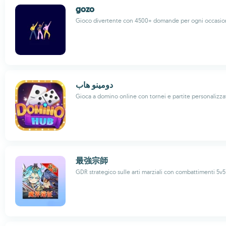
gozo
Gioco divertente con 4500+ domande per ogni occasio
دومينو هاب
Gioca a domino online con tornei e partite personalizza
最強宗師
GDR strategico sulle arti marziali con combattimenti 5