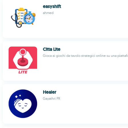
easyshift
ahmed
Citta Lite
Gioca ai giochi da tavolo strategici online su una piatta
Healer
Gayathri PR