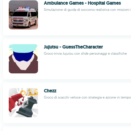
Ambulance Games - Hospital Games
Simulazione di guida di soccorso realistica con mission
Jujutsu - GuessTheCharacter
Gioco trivia Jujutsu con sfide personaggi e classifiche
Chezz
Gioco di scacchi veloce con strategia e azione in tempo