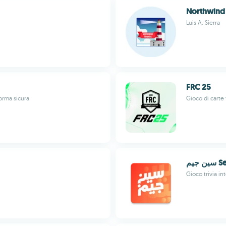
Northwind
Luis A. Sierra
FRC 25
forma sicura
Gioco di carte 
جيم
Gioco trivia in