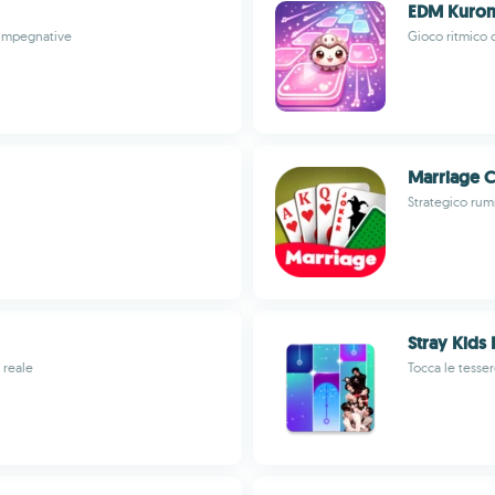
EDM Kurom
i impegnative
Gioco ritmico 
Marriage 
Strategico rum
Stray Kids
 reale
Tocca le tesse