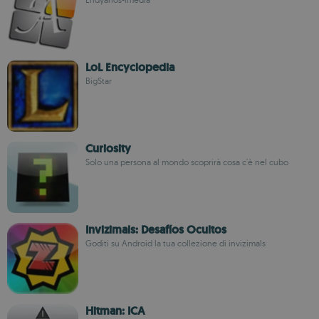
LoL Encyclopedia
BigStar
Curiosity
Solo una persona al mondo scoprirà cosa c'è nel cubo
Invizimals: Desafíos Ocultos
Goditi su Android la tua collezione di invizimals
Hitman: ICA