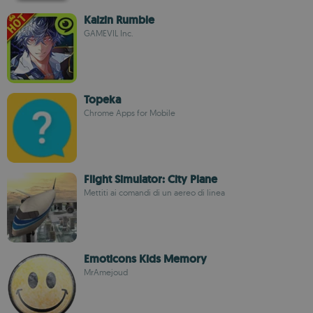
Kaizin Rumble
GAMEVIL Inc.
Topeka
Chrome Apps for Mobile
Flight Simulator: City Plane
Mettiti ai comandi di un aereo di linea
Emoticons Kids Memory
MrAmejoud