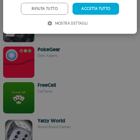
PORTUGUESE
RIFIUTA TUTTO
ACCETTA TUTTO
Campioni
ITALIAN
DKSquad
MOSTRA DETTAGLI
SPANISH
ROMANIAN
PokeGear
Derk Adams
FreeCell
CatTama
Yatzy World
World Board Games