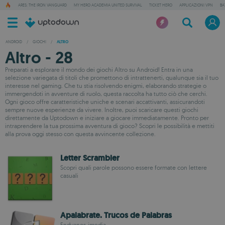
ARES: THE IRON VANGUARD
MY HERO ACADEMIA UNITED SURVIVAL
TICKET HERO
APPLICAZIONI VPN
BA
ANDROID
/
GIOCHI
/
ALTRO
Altro - 28
Preparati a esplorare il mondo dei giochi Altro su Android! Entra in una
selezione variegata di titoli che promettono di intrattenerti, qualunque sia il tuo
interesse nel gaming. Che tu stia risolvendo enigmi, elaborando strategie o
immergendoti in avventure di ruolo, questa raccolta ha tutto ciò che cerchi.
Ogni gioco offre caratteristiche uniche e scenari accattivanti, assicurandoti
sempre nuove esperienze da vivere. Inoltre, puoi scaricare questi giochi
direttamente da Uptodown e iniziare a giocare immediatamente. Pronto per
intraprendere la tua prossima avventura di gioco? Scopri le possibilità e mettiti
alla prova oggi stesso con questa avvincente collezione.
Letter Scrambler
Scopri quali parole possono essere formate con lettere
casuali
Apalabrate. Trucos de Palabras
Endyanos-imedia