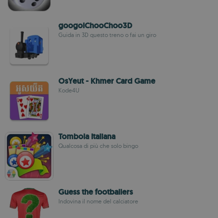
googolChooChoo3D
Guida in 3D questo treno o fai un giro
OsYeut - Khmer Card Game
Kode4U
Tombola Italiana
Qualcosa di più che solo bingo
Guess the footballers
Indovina il nome del calciatore