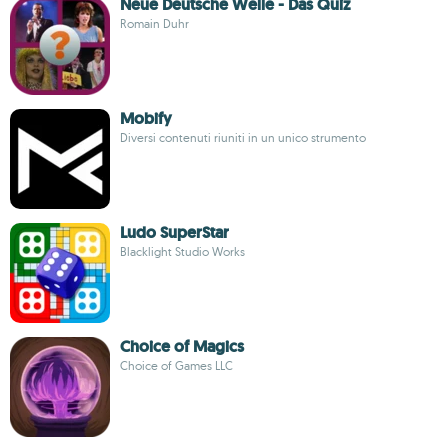
Neue Deutsche Welle - Das Quiz
Romain Duhr
Mobify
Diversi contenuti riuniti in un unico strumento
Ludo SuperStar
Blacklight Studio Works
Choice of Magics
Choice of Games LLC