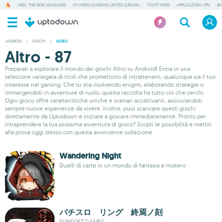
ARES: THE IRON VANGUARD
MY HERO ACADEMIA UNITED SURVIVAL
TICKET HERO
APPLICAZIONI VPN
BA
ANDROID
/
GIOCHI
/
ALTRO
Altro - 87
Preparati a esplorare il mondo dei giochi Altro su Android! Entra in una
selezione variegata di titoli che promettono di intrattenerti, qualunque sia il tuo
interesse nel gaming. Che tu stia risolvendo enigmi, elaborando strategie o
immergendoti in avventure di ruolo, questa raccolta ha tutto ciò che cerchi.
Ogni gioco offre caratteristiche uniche e scenari accattivanti, assicurandoti
sempre nuove esperienze da vivere. Inoltre, puoi scaricare questi giochi
direttamente da Uptodown e iniziare a giocare immediatamente. Pronto per
intraprendere la tua prossima avventura di gioco? Scopri le possibilità e mettiti
alla prova oggi stesso con questa avvincente collezione.
Wandering Night
Duelli di carte in un mondo di fantasia e mistero
パチスロ リング 終焉ノ刻
SUNSOFT.GAMES