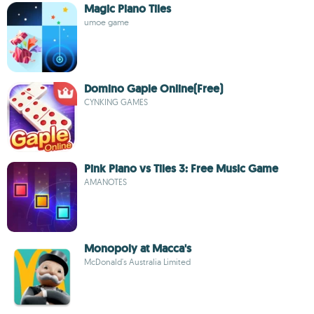
Magic Piano Tiles
umoe game
Domino Gaple Online(Free)
CYNKING GAMES
Pink Piano vs Tiles 3: Free Music Game
AMANOTES
Monopoly at Macca's
McDonald's Australia Limited