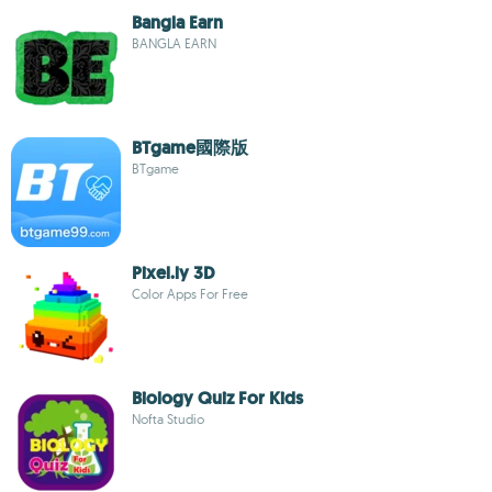
Bangla Earn
BANGLA EARN
BTgame國際版
BTgame
Pixel.ly 3D
Color Apps For Free
Biology Quiz For Kids
Nofta Studio