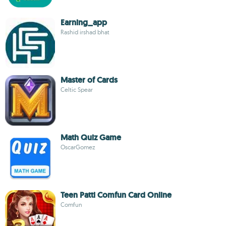
Earning_app
Rashid irshad bhat
Master of Cards
Celtic Spear
Math Quiz Game
OscarGomez
Teen Patti Comfun Card Online
Comfun