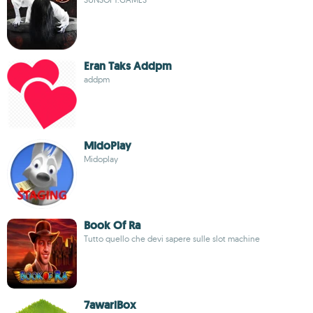
Eran Taks Addpm
addpm
MidoPlay
Midoplay
Book Of Ra
Tutto quello che devi sapere sulle slot machine
7awariBox