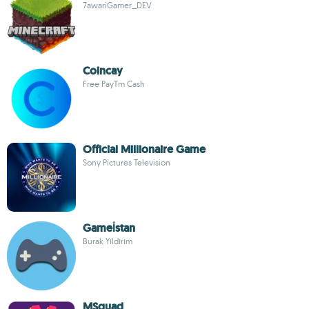
7awariGamer_DEV
Coincay
Free PayTm Cash
Official Millionaire Game
Sony Pictures Television
Gameİstan
Burak Yıldırım
MSquad