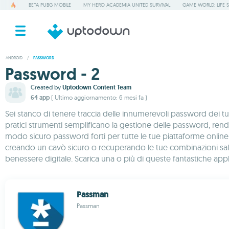
BETA PUBG MOBILE
MY HERO ACADEMIA UNITED SURVIVAL
GAME WORLD: LIFE 
ANDROID
/
PASSWORD
Password - 2
Created by
Uptodown Content Team
64 app
( Ultimo aggiornamento: 6 mesi fa )
Sei stanco di tenere traccia delle innumerevoli password dei t
pratici strumenti semplificano la gestione delle password, rend
modo sicuro password forti per tutte le tue piattaforme online.
creando un cavò sicuro o recuperando le tue combinazioni salvat
benessere digitale. Scarica una o più di queste fantastiche ap
Passman
Passman