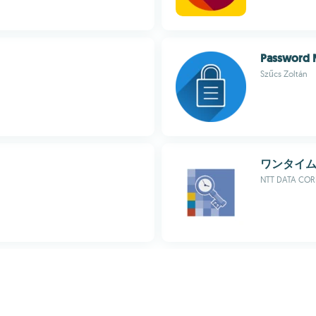
Password 
Szűcs Zoltán
ワンタイ
NTT DATA CO