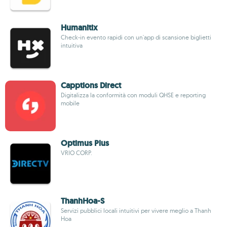
Humanitix
Check-in evento rapidi con un'app di scansione biglietti
intuitiva
Capptions Direct
Digitalizza la conformità con moduli QHSE e reporting
mobile
Optimus Plus
VRIO CORP.
ThanhHoa-S
Servizi pubblici locali intuitivi per vivere meglio a Thanh
Hoa