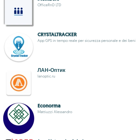
OfficeRnD LTD
CRYSTALTRACKER
App GPS in tempo reale per sicurezza personale e dei beni
ЛАН-Оптик
lanoptic.ru
Econorma
Mattiuzzi Alessandro