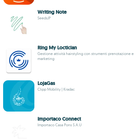
Writing Note
SeedsJP
Ring My Loctician
Gestione attività hairstyling con strumenti prenotazione e
marketing
LojaGas
Clipp Mobility | Kradac
Importaco Connect
Importaco Casa Pons S.A.U