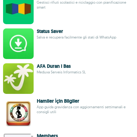
Gestisci rifiuti scolastici e riciclaggio con pianificazione
smart
Status Saver
Salva e recupera facilmente gli stati di WhatsApp
AFA Duran i Bas
Meduxa Serveis Informatics SL
Hamiler İçin Bilgiler
App guida gravidanza con aggiornamenti settimanali e
consigli utili
Members