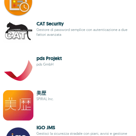
CAT Security
Gestore di password semplice con autenticazione a due
fattori avanzata
pds Projekt
pds GmbH
美歴
SPIRAL Inc.
IGO JMS
Gestisci la sicurezza stradale con piani, avvisi e gestione