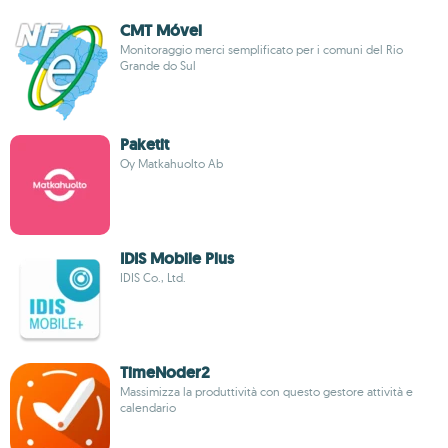
CMT Móvel
Monitoraggio merci semplificato per i comuni del Rio
Grande do Sul
Paketit
Oy Matkahuolto Ab
IDIS Mobile Plus
IDIS Co., Ltd.
TimeNoder2
Massimizza la produttività con questo gestore attività e
calendario