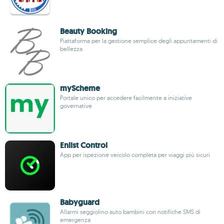
Beauty Booking
Piattaforma per la gestione semplice degli appuntamenti di
bellezza
myScheme
Portale unico per accedere facilmente a iniziative
governative
Enlist Control
App per ispezione veicolo completa per viaggi più sicuri
Babyguard
Allarmi seggiolino auto bambini con notifiche SMS di
emergenza