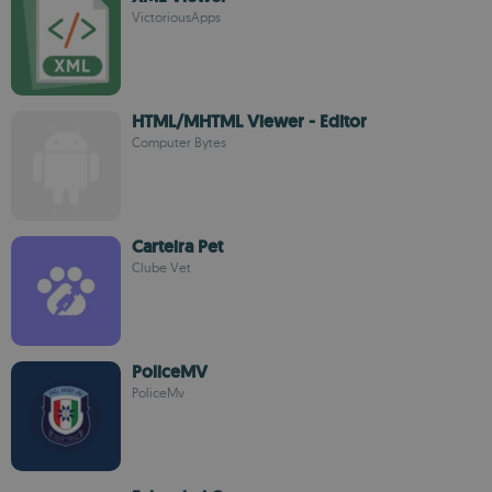
VictoriousApps
HTML/MHTML Viewer - Editor
Computer Bytes
Carteira Pet
Clube Vet
PoliceMV
PoliceMv