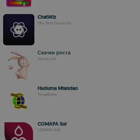
ChatWiz
Ofly Tech Group Ltd.
Скачки роста
Sprouty ltd
Huduma Mtandao
TwigaBytes
COMAPA Sur
COMAPA SUR