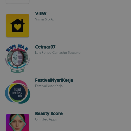
VIEW
Vimar S.p.A.
Cetmar07
Luis Felipe Camacho Toscano
FestivalNyariKerja
FestivalNyariKerja
Beauty Score
GlintTec Apps