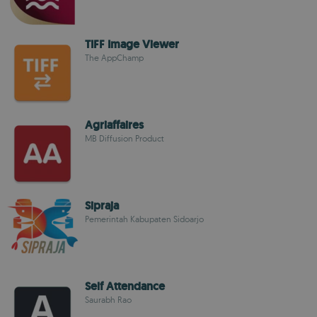
TIFF Image Viewer
The AppChamp
Agriaffaires
MB Diffusion Product
Sipraja
Pemerintah Kabupaten Sidoarjo
Self Attendance
Saurabh Rao