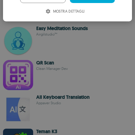
ITALIAN
MOSTRA DETTAGLI
SPANISH
ROMANIAN
Easy Meditation Sounds
Airgilstudio™
QR Scan
Clean Manager Dev
All Keyboard Translation
Appaver Studio
Teman K3