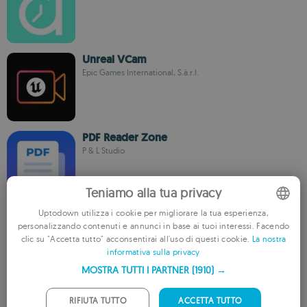
Unreal VCam
Epic Games International, S.à.r.l.
PDF Reader Zone
P & L Studio
Teniamo alla tua privacy
Uptodown utilizza i cookie per migliorare la tua esperienza,
myFPT
personalizzando contenuti e annunci in base ai tuoi interessi. Facendo
FPT Software Company Limited
ENGLISH
clic su "Accetta tutto" acconsentirai all'uso di questi cookie.
La nostra
informativa sulla privacy
FRENCH
MOSTRA TUTTI I PARTNER
(1910) →
GERMAN
Talonarium
PORTUGUESE
RIFIUTA TUTTO
ACCETTA TUTTO
SCT