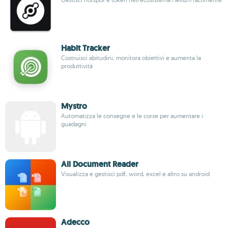
Habit Tracker
Costruisci abitudini, monitora obiettivi e aumenta la
produttività
Mystro
Automatizza le consegne e le corse per aumentare i
guadagni
All Document Reader
Visualizza e gestisci pdf, word, excel e altro su android
Adecco