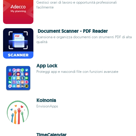
Gestisci orari di lavoro e opportunità professionali
facilmente
Document Scanner - PDF Reader
Scansiona e organizza documenti con strumenti PDF di alta
qualità
App Lock
Proteggi app e nascondi file con funzioni avanzate
Koinonia
EnvisionApps
TimeCalendar