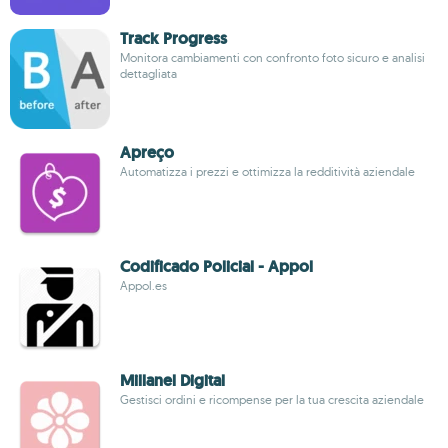
Track Progress
Monitora cambiamenti con confronto foto sicuro e analisi
dettagliata
Apreço
Automatizza i prezzi e ottimizza la redditività aziendale
Codificado Policial - Appol
Appol.es
Millanel Digital
Gestisci ordini e ricompense per la tua crescita aziendale