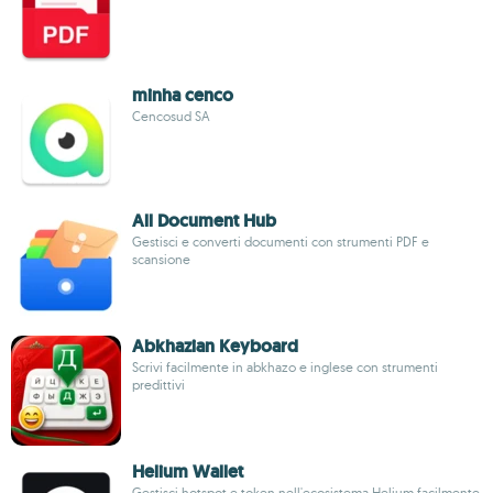
minha cenco
Cencosud SA
All Document Hub
Gestisci e converti documenti con strumenti PDF e
scansione
Abkhazian Keyboard
Scrivi facilmente in abkhazo e inglese con strumenti
predittivi
Helium Wallet
Gestisci hotspot e token nell'ecosistema Helium facilmente