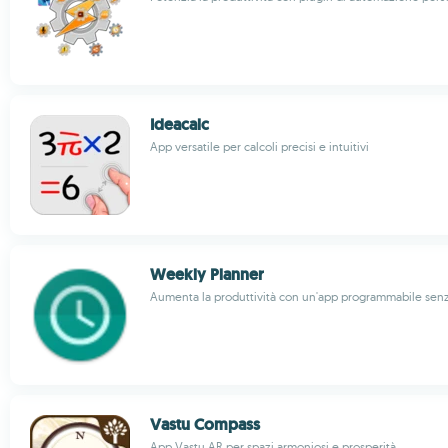
Ideacalc
App versatile per calcoli precisi e intuitivi
Weekly Planner
Aumenta la produttività con un'app programmabile senz
Vastu Compass
App Vastu AR per spazi armoniosi e prosperità