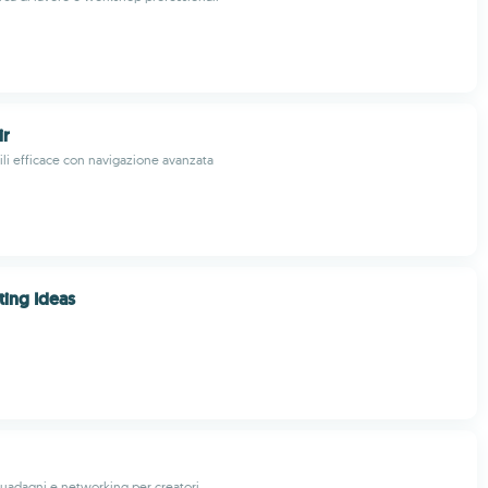
ir
li efficace con navigazione avanzata
ing Ideas
uadagni e networking per creatori