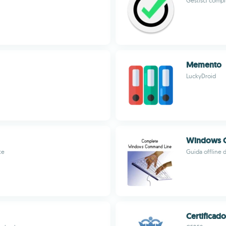
Gestisci compit
Memento
LuckyDroid
Windows 
te
Guida offline 
Certificad