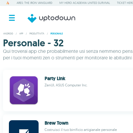
ARES: THE IRON VANGUARD
MY HERO ACADEMIA UNITED SURVIVAL
TICKET HER
ANDROID
/
APP
/
PRODUTTIVITÀ
/
PERSONALE
Personale - 32
Qui troverai app che probabilmente usi senza nemmeno pensarc
per i tuoi momenti zen o strumenti per monitorare le abitudini e m
Party Link
ZenUI, ASUS Computer Inc.
Brew Town
Costruisci il tuo birrificio artigianale personale