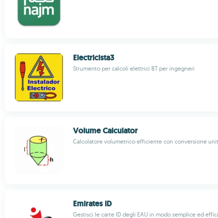
Electricista3
Strumento per calcoli elettrici BT per ingegneri
Volume Calculator
Calcolatore volumetrico efficiente con conversione uni
Emirates ID
Gestisci le carte ID degli EAU in modo semplice ed effic