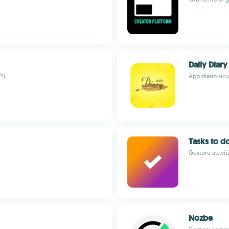
Daily Diary
PS
App diario sicu
Tasks to d
Gestore attivi
Nozbe