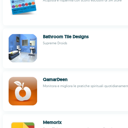
Acquista e risparmia con sconti esclusivi di SM Store
Bathroom Tile Designs
Supreme Droids
QamarDeen
Monitora e migliora le pratiche spirituali quotidianamen
Memorix