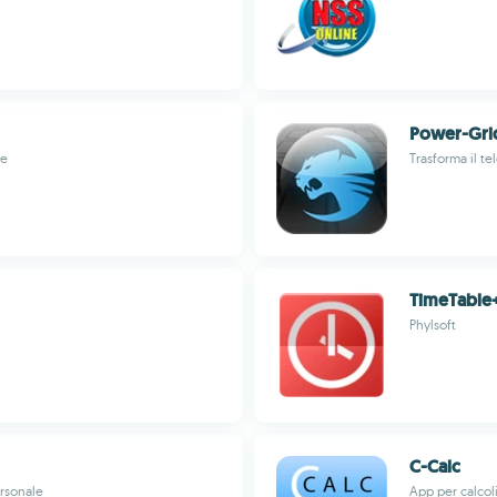
Power-Gri
ve
Trasforma il t
TimeTable
Phylsoft
C-Calc
ersonale
App per calcoli