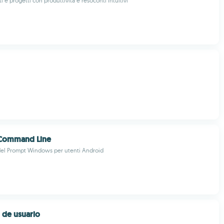
i e progetti con produttività e resoconti intuitivi
Command Line
del Prompt Windows per utenti Android
o de usuario