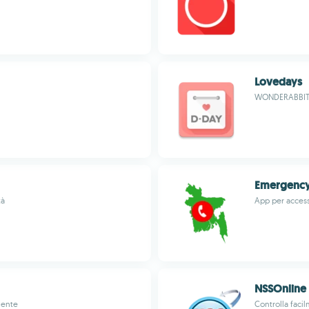
Lovedays
WONDERABBIT,
Emergency
tà
App per access
NSSOnline
iente
Controlla facil