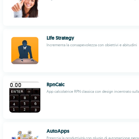
Life Strategy
Incrementa la consapevolezza con obiettivi e abitudini
RpnCalc
App calcolatrice RPN classica con design incentrato sull
AutoApps
Potenzia la produttività con plugin di automazione perso