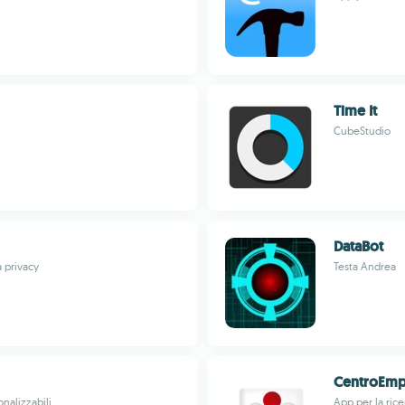
Time It
CubeStudio
DataBot
a privacy
Testa Andrea
CentroEmp
nalizzabili
App per la ric