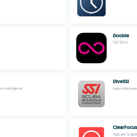
Doobie
T33 TECH
DiveSSI
e intelligente
App subacquea
ClearFocus
App per la ges