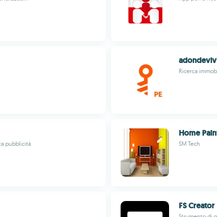
adondeviv
Ricerca immobi
Home Paint
a pubblicità
SM Tech
FS Creator
Strumento di g