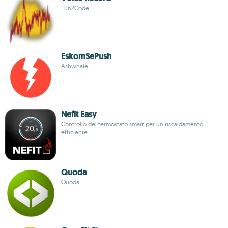
Fun2Code
EskomSePush
Ashwhale
Nefit Easy
Controllo del termostato smart per un riscaldamento
efficiente
Quoda
Quoda