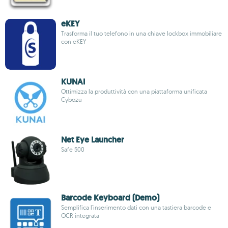
eKEY
Trasforma il tuo telefono in una chiave lockbox immobiliare
con eKEY
KUNAI
Ottimizza la produttività con una piattaforma unificata
Cybozu
Net Eye Launcher
Safe 500
Barcode Keyboard (Demo)
Semplifica l'inserimento dati con una tastiera barcode e
OCR integrata