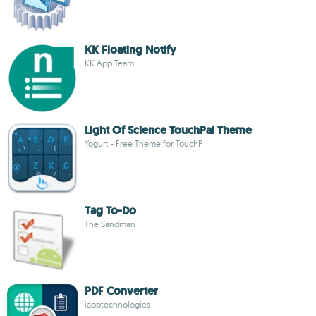
KK Floating Notify
KK App Team
Light Of Science TouchPal Theme
Yogurt - Free Theme for TouchP
Tag To-Do
The Sandman
PDF Converter
iapptechnologies