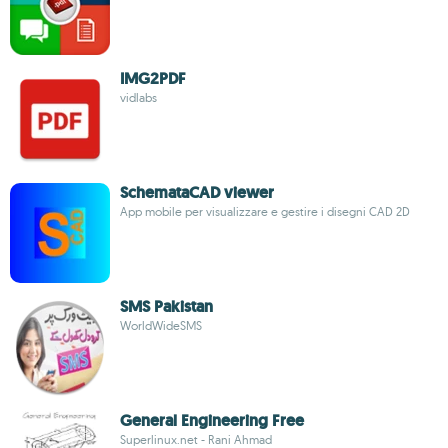
IMG2PDF
vidlabs
SchemataCAD viewer
App mobile per visualizzare e gestire i disegni CAD 2D
SMS Pakistan
WorldWideSMS
General Engineering Free
Superlinux.net - Rani Ahmad