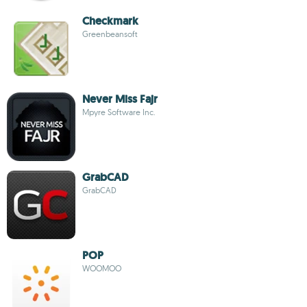
Checkmark
Greenbeansoft
Never Miss Fajr
Mpyre Software Inc.
GrabCAD
GrabCAD
POP
WOOMOO