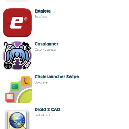
Estafeta
Estafeta
Cosplanner
Cato Kusanagi
CircleLauncher Swipe
db-ware
Droid 2 CAD
QubeCAD