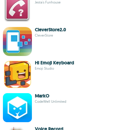
Jesta's Funhouse
CleverStore2.0
CleverStore
Hi Emoji Keyboard
Emoji Studio
MarkO
CodeWell Unlimited
Voice Record