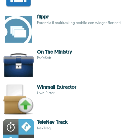
flippr
Potenzia il multitasking mobile con widget flottanti
On The Ministry
PaKeSoft
Winmail Extractor
Uwe Ritter
TeleNav Track
NexTraq