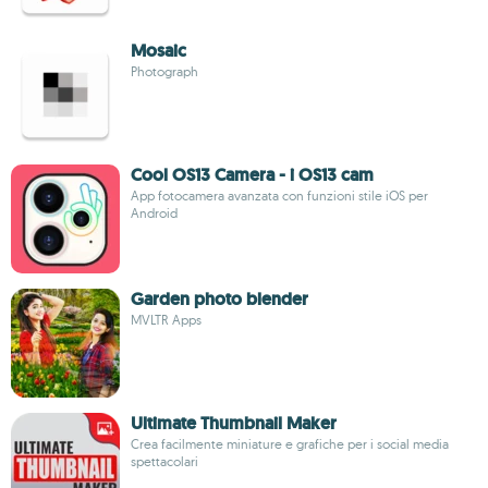
Mosaic
Photograph
Cool OS13 Camera - i OS13 cam
App fotocamera avanzata con funzioni stile iOS per
Android
Garden photo blender
MVLTR Apps
Ultimate Thumbnail Maker
Crea facilmente miniature e grafiche per i social media
spettacolari