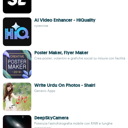
AI Video Enhancer - HiQuality
ryzenrise
Poster Maker, Flyer Maker
Crea poster, volantini e grafiche social su misura con facilità
Write Urdu On Photos - Shairi
Generic Apps
DeepSkyCamera
Potenzia l’astrofotografia mobile con RAW e lunghe
esposizioni