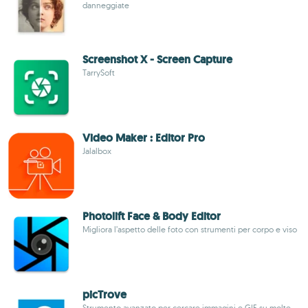
danneggiate
Screenshot X - Screen Capture
TarrySoft
Video Maker : Editor Pro
Jalalbox
Photolift Face & Body Editor
Migliora l’aspetto delle foto con strumenti per corpo e viso
picTrove
Strumento avanzato per cercare immagini e GIF su molte