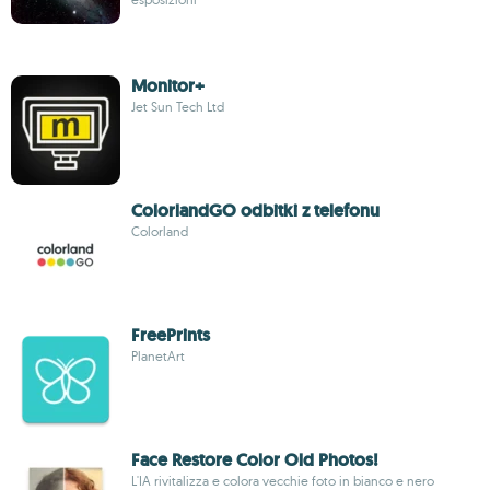
Monitor+
Jet Sun Tech Ltd
ColorlandGO odbitki z telefonu
Colorland
FreePrints
PlanetArt
Face Restore Color Old Photos!
L'IA rivitalizza e colora vecchie foto in bianco e nero