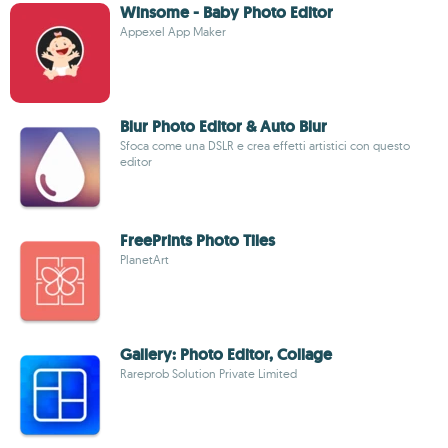
Winsome - Baby Photo Editor
Appexel App Maker
Blur Photo Editor & Auto Blur
Sfoca come una DSLR e crea effetti artistici con questo
editor
FreePrints Photo Tiles
PlanetArt
Gallery: Photo Editor, Collage
Rareprob Solution Private Limited