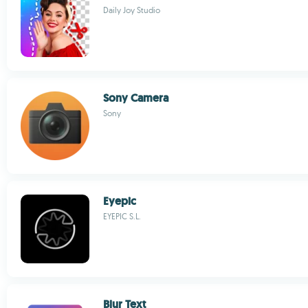
Daily Joy Studio
Sony Camera
Sony
Eyepic
EYEPIC S.L.
Blur Text