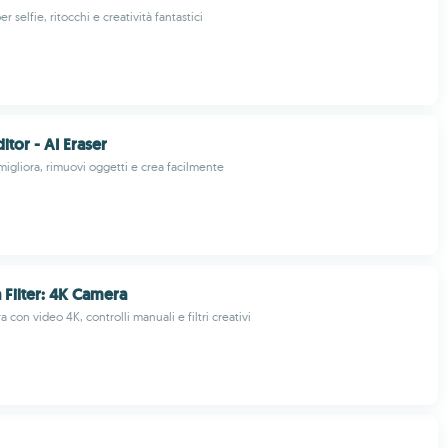
er selfie, ritocchi e creatività fantastici
itor - AI Eraser
 migliora, rimuovi oggetti e crea facilmente
Filter: 4K Camera
con video 4K, controlli manuali e filtri creativi