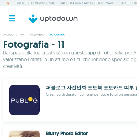
ARES: THE IRON VANGUARD
MY HERO ACADEMIA UNITED SURVIVAL
TICKET HER
ANDROID
/
APP
/
MULTIMEDIA
/
FOTOGRAFIA
Fotografia - 11
Dai spazio alla tua creatività con queste app di fotografia per 
valorizzano i ritratti in un attimo e filtri che rendono speciale o
creatività.
퍼블로그 사진인화 포토북 포토카드 띠부
Crea ricordi duraturi con stampe foto e fotolibri persona
Blurry Photo Editor