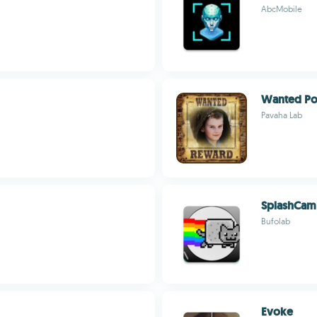
AbcMobile
Wanted Po
Pavaha Lab
SplashCam
Bufolab
Evoke