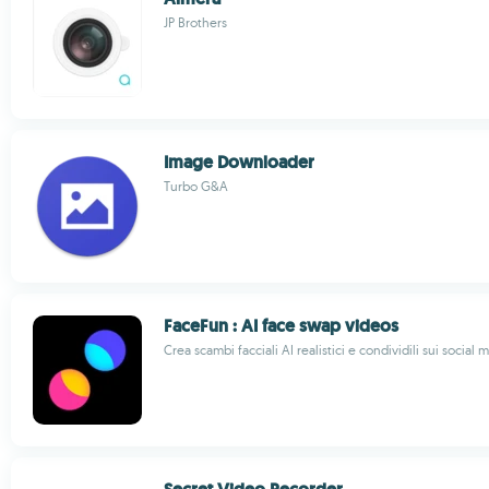
JP Brothers
Image Downloader
Turbo G&A
FaceFun : AI face swap videos
Crea scambi facciali AI realistici e condividili sui social 