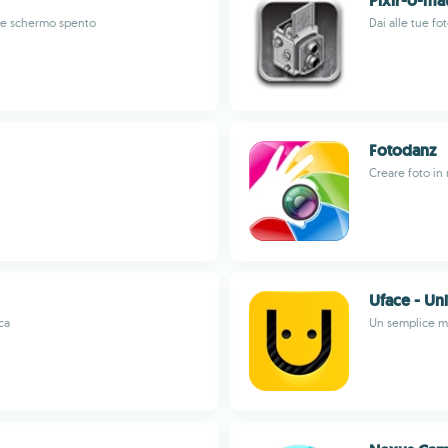
Pixlr-o-mat
one schermo spento
Dai alle tue fo
Fotodanz
Creare foto i
Uface - Un
ca
Un semplice mo