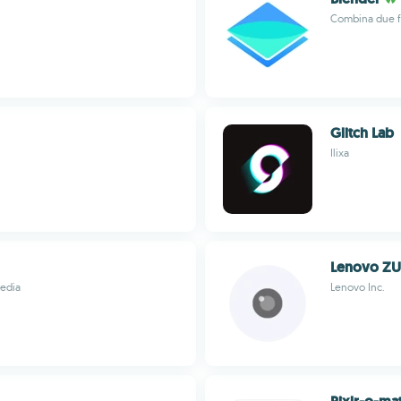
Combina due f
Glitch Lab
Ilixa
Lenovo ZU
media
Lenovo Inc.