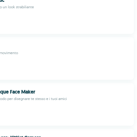
ic
to un look strabiliante
n movimento
ique Face Maker
do per disegnare te stesso e i tuoi amici