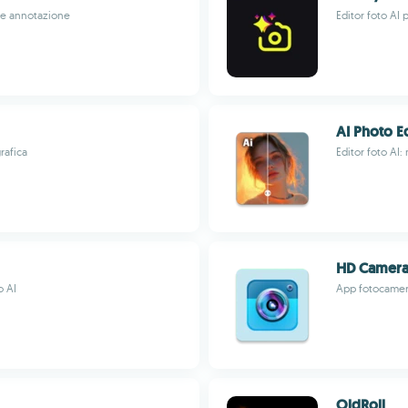
y e annotazione
Editor foto AI p
AI Photo Ed
rafica
Editor foto AI:
HD Camera 
o AI
App fotocamera 
OldRoll