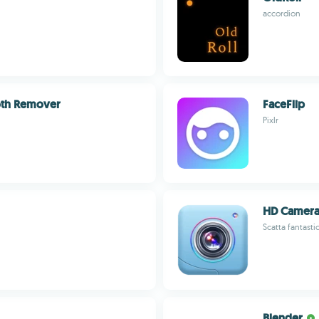
accordion
oth Remover
FaceFlip
Pixlr
HD Camera
Scatta fantast
Blender