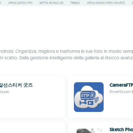
O
APPLICAZIONI VPN
BATTLE ROYALE GD
TREBLO
APPLICAZIONI OPEN SOURCE
Android. Organizza, migliora e trasforma le tue foto in modo semp
gni scatto. Dalla gestione intelligente della galleria al ritocco avan
 칼선스티커 굿즈
CameraFTP
lizzati
DriveHQ.com &
Sketch Pho