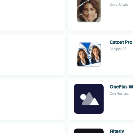
Guru AI Lab
Cutout Pro
Ai Apps SRL
OnePlus W
OnePlus Ltd.
Filterly