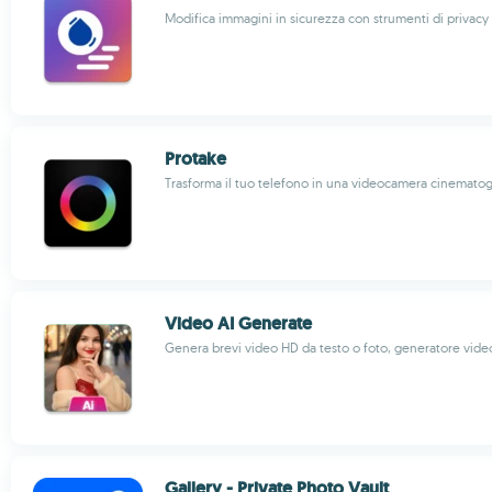
Modifica immagini in sicurezza con strumenti di privac
Protake
Trasforma il tuo telefono in una videocamera cinematog
Video AI Generate
Genera brevi video HD da testo o foto, generatore vide
Gallery - Private Photo Vault