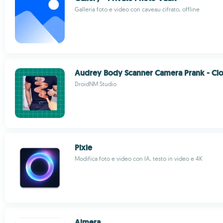
Galleria foto e video con caveau cifrato, offline
Audrey Body Scanner Camera Prank - Cl
DroidNM Studio
Pixie
Modifica foto e video con IA, testo in video e 4K
Aimera