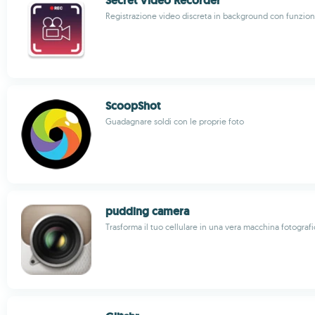
Secret Video Recorder
Registrazione video discreta in background con funzi
ScoopShot
Guadagnare soldi con le proprie foto
pudding camera
Trasforma il tuo cellulare in una vera macchina fotografi