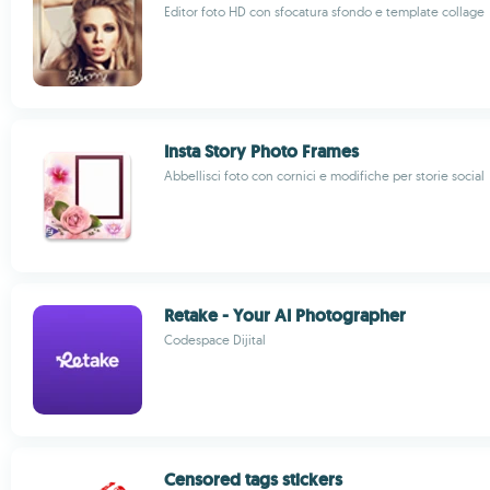
Editor foto HD con sfocatura sfondo e template collage
Insta Story Photo Frames
Abbellisci foto con cornici e modifiche per storie social
Retake - Your AI Photographer
Codespace Dijital
Censored tags stickers