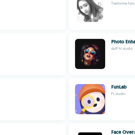
Trasforma foto 
Photo Enh
duff hl studio
FunLab
FL studio
Face Over: