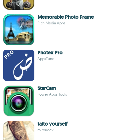
Memorable Photo Frame
Rich Media Apps
Photex Pro
AppsTune
StarCam
Power Apps Tools
tatto yourself
miroudev