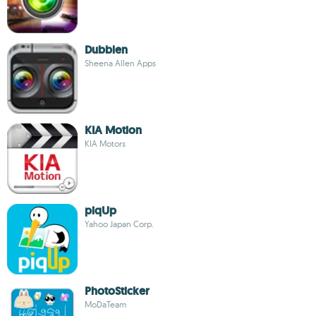
Dubblen
Sheena Allen Apps
KIA Motion
KIA Motors
piqUp
Yahoo Japan Corp.
PhotoSticker
MoDaTeam