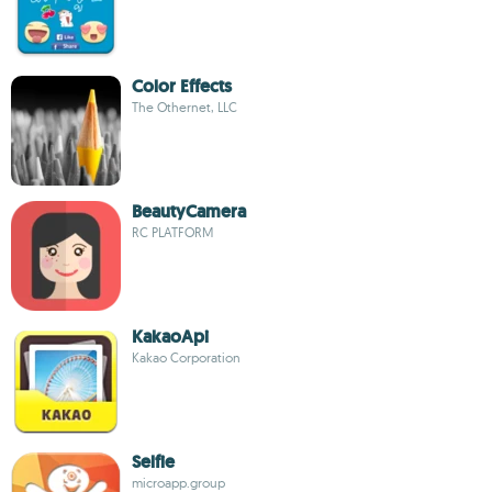
Color Effects
The Othernet, LLC
BeautyCamera
RC PLATFORM
KakaoApi
Kakao Corporation
Selfie
microapp.group