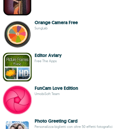
Orange Camera Free
SungLab
Editor Aviary
Free The Apps
FunCam Love Edition
UmobiSoft Team
Photo Greeting Card
Personalizza biglietti con oltre 50 effetti fotografici