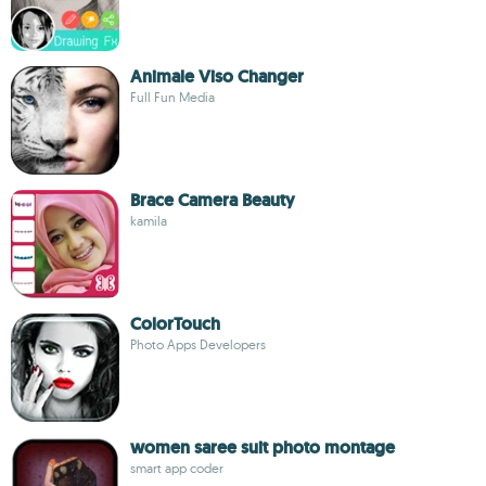
Animale Viso Changer
Full Fun Media
Brace Camera Beauty
kamila
ColorTouch
Photo Apps Developers
women saree suit photo montage
smart app coder