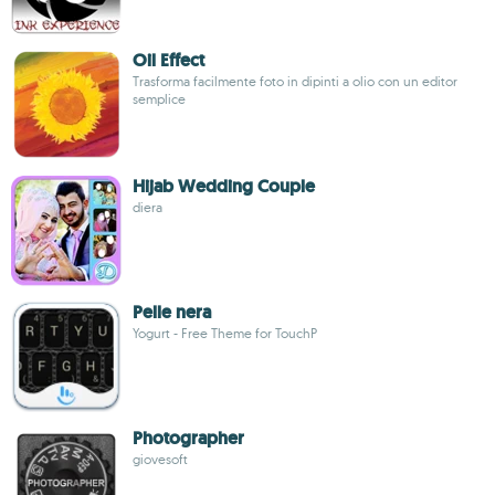
Oil Effect
Trasforma facilmente foto in dipinti a olio con un editor
semplice
Hijab Wedding Couple
diera
Pelle nera
Yogurt - Free Theme for TouchP
Photographer
giovesoft