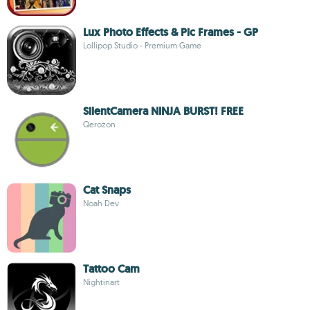
Lux Photo Effects & Pic Frames - GP
Lollipop Studio - Premium Game
SilentCamera NINJA BURST! FREE
Qerozon
Cat Snaps
Noah Dev
Tattoo Cam
Nightinart