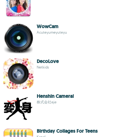
WowCam
Acuteyumeyuteyu
DecoLove
Netkids
Henshin Camera!
株式会社eje
Birthday Collages For Teens
Kanal