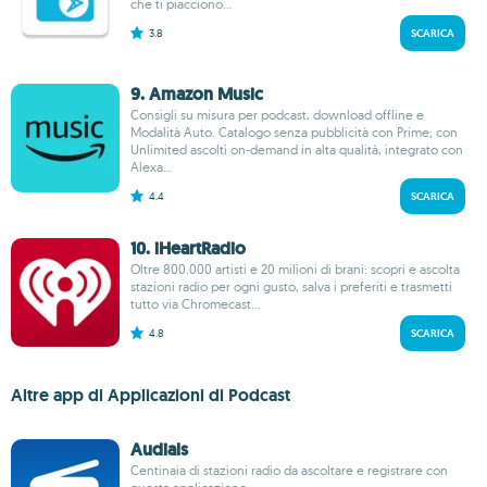
che ti piacciono...
3.8
SCARICA
9. Amazon Music
Consigli su misura per podcast, download offline e
Modalità Auto. Catalogo senza pubblicità con Prime; con
Unlimited ascolti on‑demand in alta qualità, integrato con
Alexa...
4.4
SCARICA
10. iHeartRadio
Oltre 800.000 artisti e 20 milioni di brani: scopri e ascolta
stazioni radio per ogni gusto, salva i preferiti e trasmetti
tutto via Chromecast...
4.8
SCARICA
Altre app di Applicazioni di Podcast
Audials
Centinaia di stazioni radio da ascoltare e registrare con