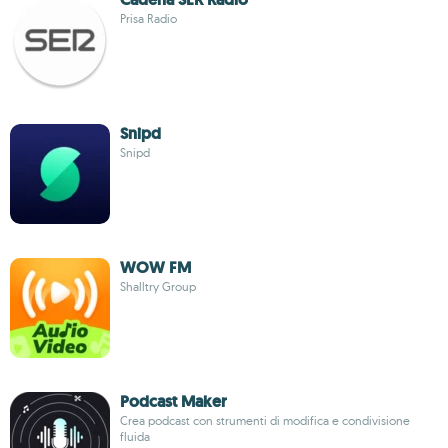
Prisa Radio
Snipd
Snipd
WOW FM
Shalltry Group
Podcast Maker
Crea podcast con strumenti di modifica e condivisione
fluida