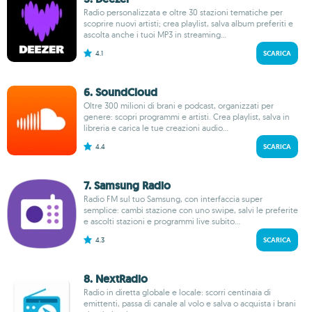
Radio personalizzata e oltre 30 stazioni tematiche per
scoprire nuovi artisti; crea playlist, salva album preferiti e
ascolta anche i tuoi MP3 in streaming...
4.1
SCARICA
6. SoundCloud
Oltre 300 milioni di brani e podcast, organizzati per
genere: scopri programmi e artisti. Crea playlist, salva in
libreria e carica le tue creazioni audio...
4.4
SCARICA
7. Samsung Radio
Radio FM sul tuo Samsung, con interfaccia super
semplice: cambi stazione con uno swipe, salvi le preferite
e ascolti stazioni e programmi live subito...
4.3
SCARICA
8. NextRadio
Radio in diretta globale e locale: scorri centinaia di
emittenti, passa di canale al volo e salva o acquista i brani