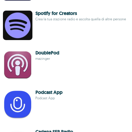
Spotify for Creators
Crea la tua stazione radio e ascolta quella di altre persone
DoublePod
mazinger
Podcast App
Podcast App
Cadena SER Radio