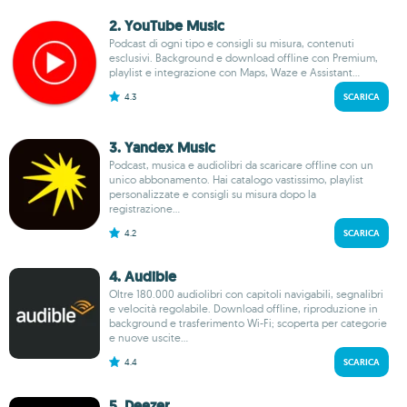
2. YouTube Music
Podcast di ogni tipo e consigli su misura, contenuti
esclusivi. Background e download offline con Premium,
playlist e integrazione con Maps, Waze e Assistant...
4.3
SCARICA
3. Yandex Music
Podcast, musica e audiolibri da scaricare offline con un
unico abbonamento. Hai catalogo vastissimo, playlist
personalizzate e consigli su misura dopo la
registrazione...
4.2
SCARICA
4. Audible
Oltre 180.000 audiolibri con capitoli navigabili, segnalibri
e velocità regolabile. Download offline, riproduzione in
background e trasferimento Wi-Fi; scoperta per categorie
e nuove uscite...
4.4
SCARICA
5. Deezer