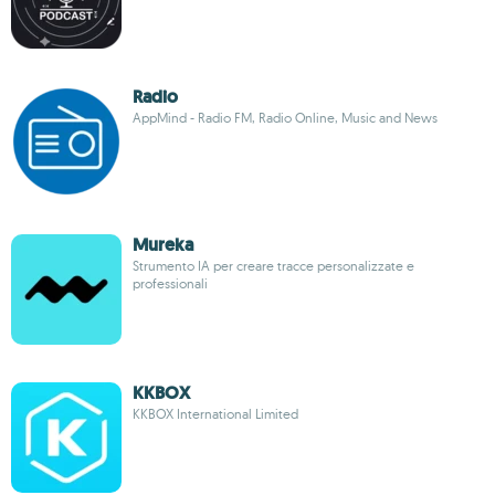
Radio
AppMind - Radio FM, Radio Online, Music and News
Mureka
Strumento IA per creare tracce personalizzate e
professionali
KKBOX
KKBOX International Limited