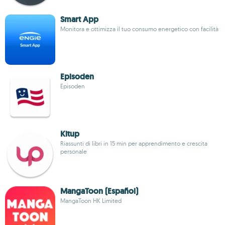
Smart App
Monitora e ottimizza il tuo consumo energetico con facilità
Episoden
Episoden
Kitup
Riassunti di libri in 15 min per apprendimento e crescita
personale
MangaToon (Español)
MangaToon HK Limited