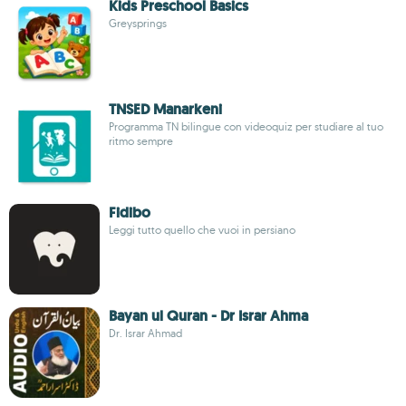
Kids Preschool Basics
Greysprings
TNSED Manarkeni
Programma TN bilingue con videoquiz per studiare al tuo
ritmo sempre
Fidibo
Leggi tutto quello che vuoi in persiano
Bayan ul Quran - Dr Israr Ahma
Dr. Israr Ahmad