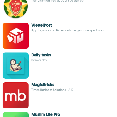
Trung tâm dữ liệu quốc gia về dân cư
ViettelPost
App logistica con IA per ordini e gestione spedizioni
Daily tasks
hemidi dev
MagicBricks
Times Business Solutions - A D
Muslim Life Pro