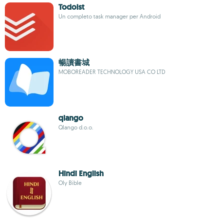
Todoist
Un completo task manager per Android
暢讀書城
MOBOREADER TECHNOLOGY USA CO LTD
qlango
Qlango d.o.o.
Hindi English
Oly Bible