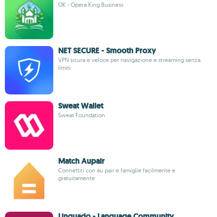
OK - Opera King Business
NET SECURE - Smooth Proxy
VPN sicura e veloce per navigazione e streaming senza
limiti
Sweat Wallet
Sweat Foundation
Match Aupair
Connettiti con au pair e famiglie facilmente e
gratuitamente
Linguado - Language Community