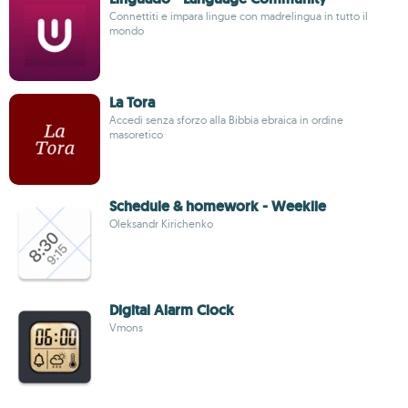
Connettiti e impara lingue con madrelingua in tutto il
mondo
La Tora
Accedi senza sforzo alla Bibbia ebraica in ordine
masoretico
Schedule & homework - Weeklie
Oleksandr Kirichenko
Digital Alarm Clock
Vmons