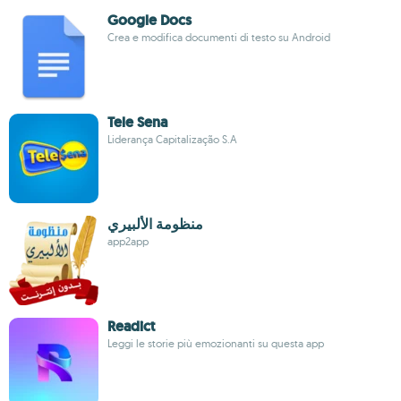
Google Docs
Crea e modifica documenti di testo su Android
Tele Sena
Liderança Capitalização S.A
منظومة الألبيري
app2app
Readict
Leggi le storie più emozionanti su questa app