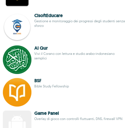
CisoftEducare
Gestione e monitoraggio dei progressi degli studenti senza
sforzo
Al Qur
Vivi il Corano con lettura e studio arabo-indonesiano
semplici
BSF
Bible Study Fellowship
Game Panel
Overlay di gioco con controlli fluttuanti, DNS, firewall VPN