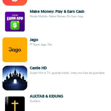
Make Money: Play & Earn Cash
Mode Mobile: Make Money On Earn App
Jago
PT Bank Jago Tbk
Castle HD
Scopri film e TV, guarda trailer, crea una lista da guardare
ALKITAB & KIDUNG
Gulbers