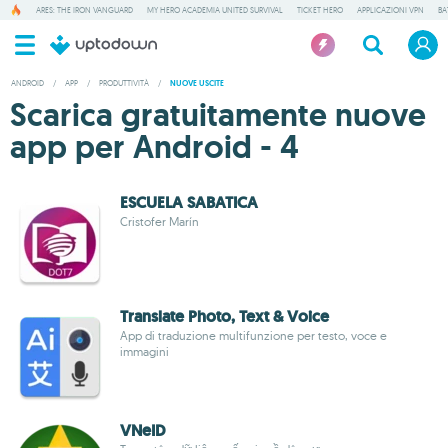
ARES: THE IRON VANGUARD
MY HERO ACADEMIA UNITED SURVIVAL
TICKET HERO
APPLICAZIONI VPN
BA
ANDROID
/
APP
/
PRODUTTIVITÀ
/
NUOVE USCITE
Scarica gratuitamente nuove
app per Android - 4
ESCUELA SABATICA
Cristofer Marín
Translate Photo, Text & Voice
App di traduzione multifunzione per testo, voce e
immagini
VNeID