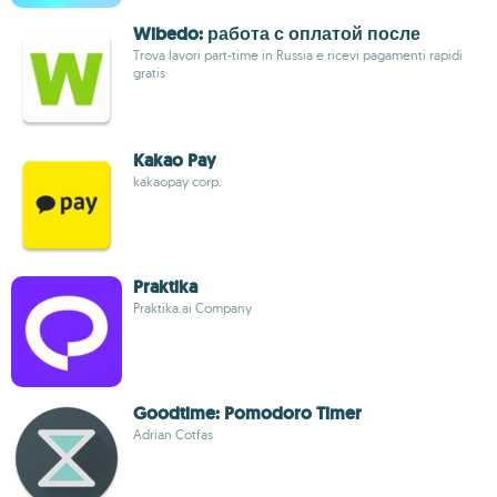
Wibedo: работа с оплатой после
Trova lavori part-time in Russia e ricevi pagamenti rapidi
gratis
Kakao Pay
kakaopay corp.
Praktika
Praktika.ai Company
Goodtime: Pomodoro Timer
Adrian Cotfas