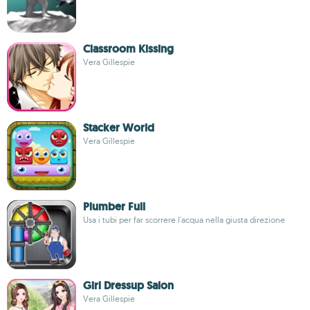
Classroom Kissing
Vera Gillespie
Stacker World
Vera Gillespie
Plumber Full
Usa i tubi per far scorrere l'acqua nella giusta direzione
Girl Dressup Salon
Vera Gillespie