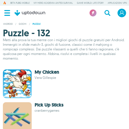
BETA PUBG MOBILE
MY HERO ACADEMIA UNITED SURVIVAL
GAME WORLD: LIFE STORY
APPLICAZIONI VPN
ANDROID
/
GIOCHI
/
PUZZLE
Puzzle - 132
Metti alla prova la tua mente con i migliori giochi di puzzle gratuiti per Android.
Immergiti in sfide match-3, giochi di fusione, classici come il mahjong o
rompicapi complessi. Dai puzzle rilassanti a quelli che ti fanno ragionare, c’è
qualcosa per ogni momento. Abbina, risolvi e completa i livelli in qualsiasi
momento.
My Chicken
Vera Gillespie
Pick Up Sticks
cranberrygames