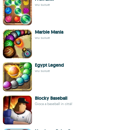
wu suxue
Marble Mania
wu suxue
Egypt Legend
wu suxue
Blocky Baseball
Gioca a baseball in città!