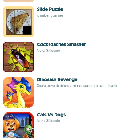
Slide Puzzle
cranberrygames
Cockroaches Smasher
Vera Gillespie
Dinosaur Revenge
Spara uova di dinosauro per superare tutti i livelli
Cats Vs Dogs
Vera Gillespie