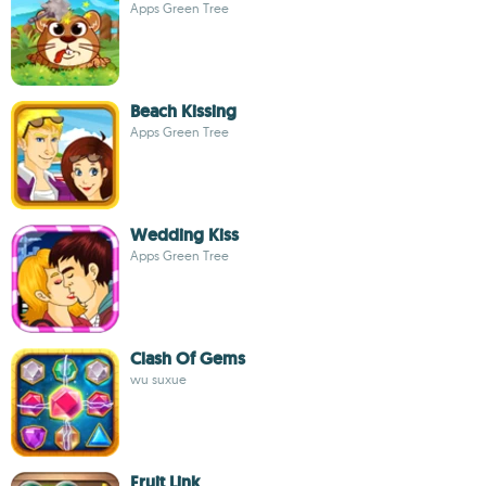
Apps Green Tree
Beach Kissing
Apps Green Tree
Wedding Kiss
Apps Green Tree
Clash Of Gems
wu suxue
Fruit Link