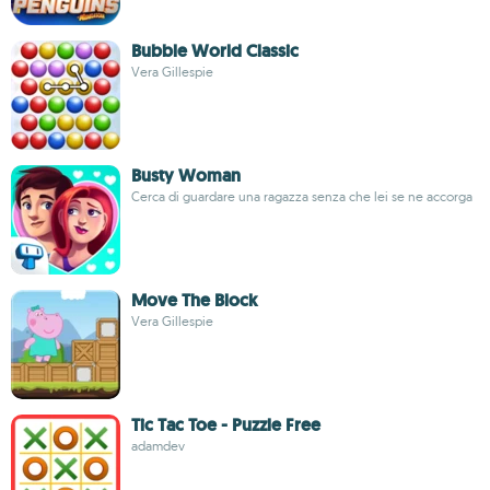
Bubble World Classic
Vera Gillespie
Busty Woman
Cerca di guardare una ragazza senza che lei se ne accorga
Move The Block
Vera Gillespie
Tic Tac Toe - Puzzle Free
adamdev