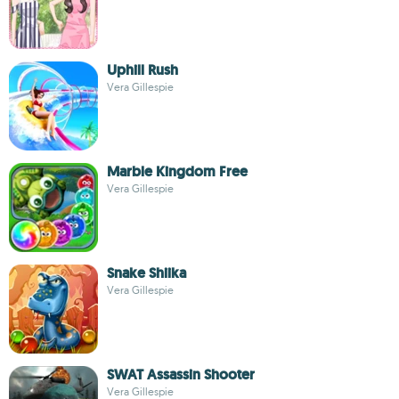
Uphill Rush
Vera Gillespie
Marble Kingdom Free
Vera Gillespie
Snake Shiika
Vera Gillespie
SWAT Assassin Shooter
Vera Gillespie