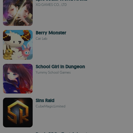
XQ GAMES CO., LTD
Berry Monster
Cat Lab
School Girl in Dungeon
Yummy School Games
Sins Raid
CubeMagicLimited