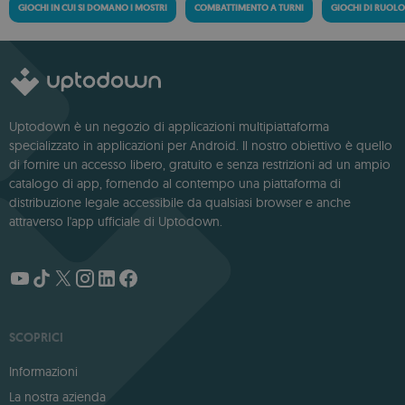
GIOCHI IN CUI SI DOMANO I MOSTRI
COMBATTIMENTO A TURNI
GIOCHI DI RUOLO 
Uptodown è un negozio di applicazioni multipiattaforma
specializzato in applicazioni per Android. Il nostro obiettivo è quello
di fornire un accesso libero, gratuito e senza restrizioni ad un ampio
catalogo di app, fornendo al contempo una piattaforma di
distribuzione legale accessibile da qualsiasi browser e anche
attraverso l'app ufficiale di Uptodown.
SCOPRICI
Informazioni
La nostra azienda