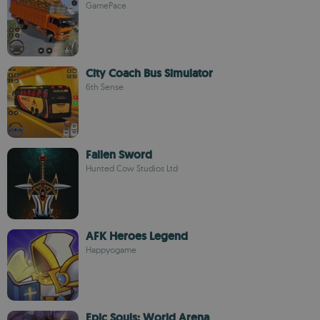
GamePace
City Coach Bus Simulator
6th Sense
Fallen Sword
Hunted Cow Studios Ltd
AFK Heroes Legend
Happyogame
Epic Souls: World Arena