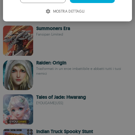
ITALIAN
MOSTRA DETTAGLI
SPANISH
ROMANIAN
Summoners Era
Fansipan Limited
Raider: Origin
Trasformati in un eroe imbattibile e abbatti tutti i tuoi
nemici
Tales of Jade: Hwarang
EYOUGAME(USS)
Indian Truck Spooky Stunt