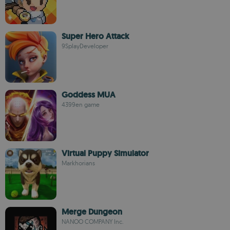
Super Hero Attack
9SplayDeveloper
Goddess MUA
4399en game
Virtual Puppy Simulator
Markhorians
Merge Dungeon
NANOO COMPANY Inc.