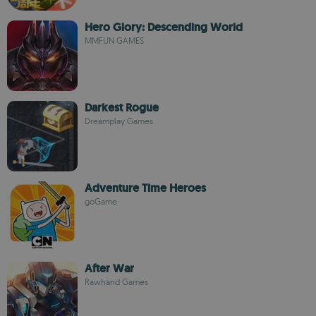
Hero Glory: Descending World
MMFUN GAMES
Darkest Rogue
Dreamplay Games
Adventure Time Heroes
goGame
After War
Rawhand Games