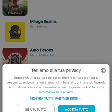
Mirage Realms
Liam Stewart
Auto Heroes
AXE TECHNOLOGY
Teniamo alla tua privacy
Uptodown utilizza i cookie per migliorare la tua esperienza,
Strive for Glory
personalizzando contenuti e annunci in base ai tuoi interessi. Facendo
4399 NET LIMITED
ENGLISH
clic su "Accetta tutto" acconsentirai all'uso di questi cookie.
La nostra
informativa sulla privacy
FRENCH
MOSTRA TUTTI I PARTNER
(1910) →
GERMAN
Aura Kingdom
PORTUGUESE
RIFIUTA TUTTO
ACCETTA TUTTO
X-Legend Entertainment Co., Lt