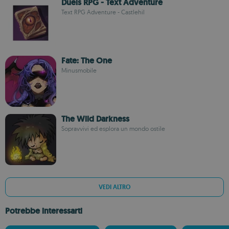
Duels RPG - Text Adventure
Text RPG Adventure - Castlehil
Fate: The One
Minusmobile
The Wild Darkness
Sopravvivi ed esplora un mondo ostile
VEDI ALTRO
Potrebbe interessarti