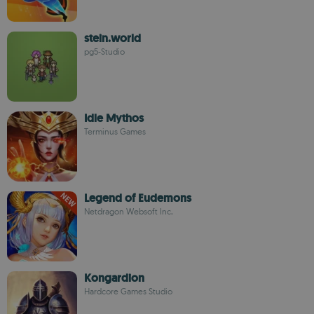
stein.world
pg5-Studio
Idle Mythos
Terminus Games
Legend of Eudemons
Netdragon Websoft Inc,
Kongardion
Hardcore Games Studio