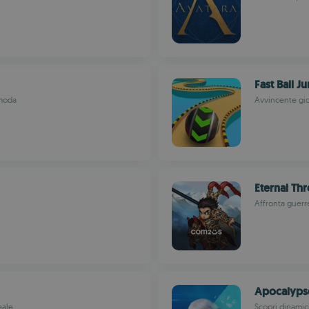
Fast Ball J
 moda
Avvincente gioc
Eternal Th
Affronta guerre
Apocalyps
eale
Scopri dinamic