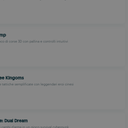
ump
o di corse 3D con pallina e controlli intuitivi
ree Kingoms
 tattiche semplificate con leggendari eroi cinesi
e: Dual Dream
i cambi d'arma in un gioco survival cyberpunk