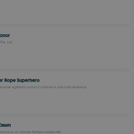
onor
Pte. Ltd.
er Rope Superhero
-eroe vigilante contro il crimine in una città dinamica
 Dawn
ventura in un mondo fantasy medievale