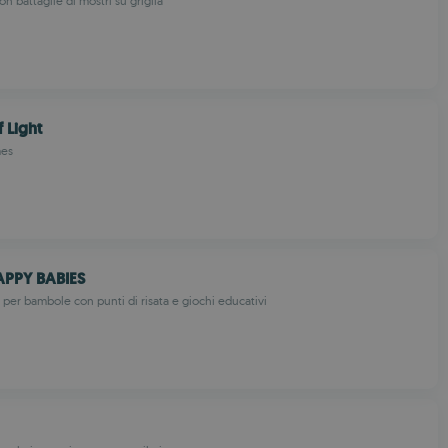
on battaglie di mostri su griglia
 Light
mes
APPY BABIES
 per bambole con punti di risata e giochi educativi