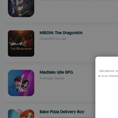
MIR2M: The Dragonkin
ChuanQi IP Co.,Ltd.
Uptodown uti
Madtale: Idle RPG
ai tuoi intere
Archosaur Games
Bake Pizza Delivery Boy
Simulazione interattiva di creazione e consegna pizze