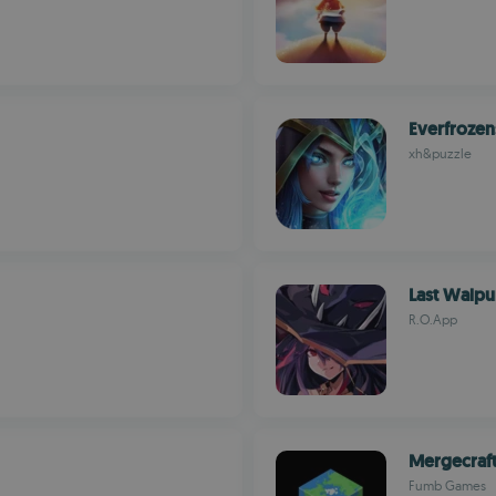
Everfrozen
xh&puzzle
Last Walpu
R.O.App
Mergecraf
Fumb Games