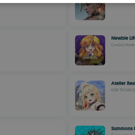
S
R
Newbie Lif
Com2uS Holdin
Atelier Res
KOEI TECMO G
Summons 