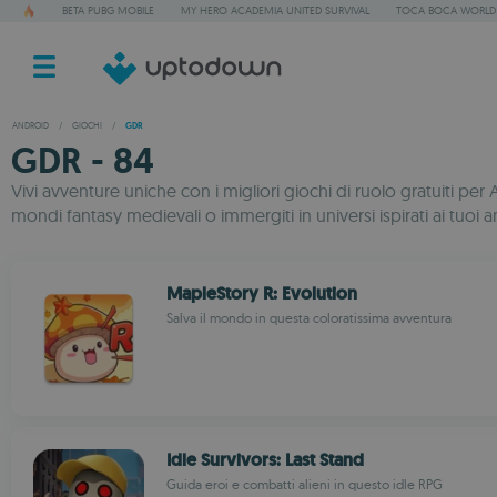
BETA PUBG MOBILE
MY HERO ACADEMIA UNITED SURVIVAL
TOCA BOCA WORLD
ANDROID
/
GIOCHI
/
GDR
GDR - 84
Vivi avventure uniche con i migliori giochi di ruolo gratuiti 
mondi fantasy medievali o immergiti in universi ispirati ai tuoi ani
MapleStory R: Evolution
Salva il mondo in questa coloratissima avventura
Idle Survivors: Last Stand
Guida eroi e combatti alieni in questo idle RPG