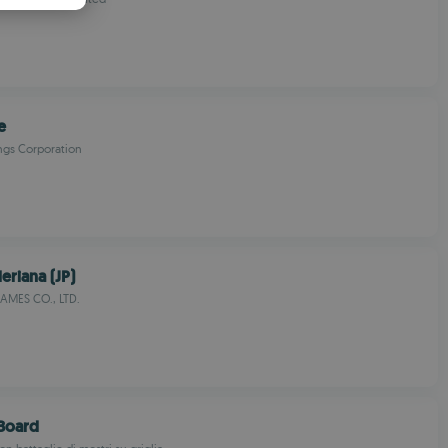
PANISH
OMANIAN
e
gs Corporation
leriana (JP)
AMES CO., LTD.
Board