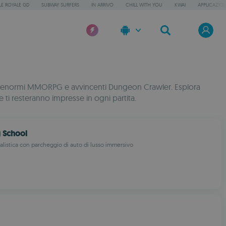
LE ROYALE GD
SUBWAY SURFERS
IN ARRIVO
CHILL WITH YOU
KWAI
APPLICAZION
eale, enormi MMORPG e avvincenti Dungeon Crawler. Esplora
che ti resteranno impresse in ogni partita.
g School
alistica con parcheggio di auto di lusso immersivo