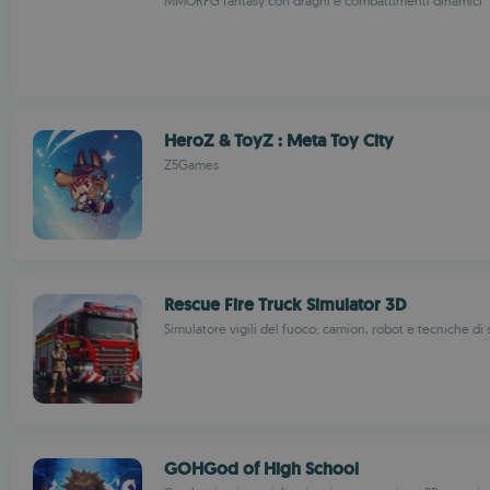
MMORPG fantasy con draghi e combattimenti dinamici
HeroZ & ToyZ : Meta Toy City
Z5Games
Rescue Fire Truck Simulator 3D
Simulatore vigili del fuoco: camion, robot e tecniche di 
GOHGod of High School