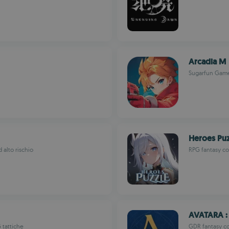
Arcadia M
Sugarfun Gam
Heroes Puz
 alto rischio
RPG fantasy co
AVATARA :
 tattiche
GDR fantasy co