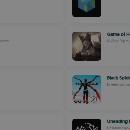
Game of H
 potere
SkyRise Digital 
Black Spid
Diventa un rope
Unending
Un'intensa av