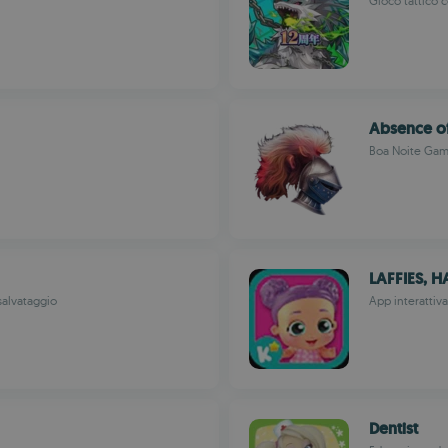
Gioco tattico c
Absence of
Boa Noite Ga
LAFFIES, H
salvataggio
App interattiva
Dentist