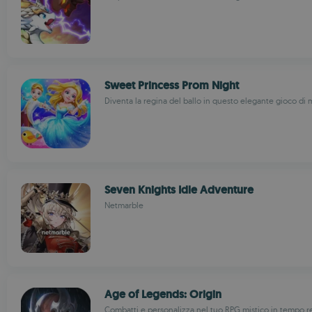
Sweet Princess Prom Night
Diventa la regina del ballo in questo elegante gioco di
Seven Knights Idle Adventure
Netmarble
Age of Legends: Origin
Combatti e personalizza nel tuo RPG mistico in tempo r