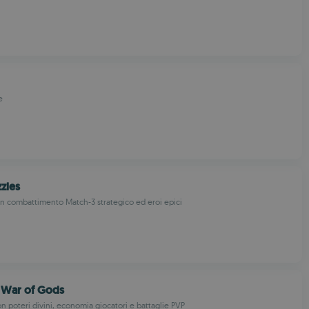
e
zles
n combattimento Match-3 strategico ed eroi epici
 War of Gods
n poteri divini, economia giocatori e battaglie PVP