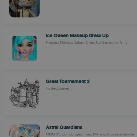
Ice Queen Makeup Dress Up
Princess MakeUp Salon - Dress Up Games For Girls
Great Tournament 2
Hosted Games
Astral Guardians
MMORPG con dungeon vari, PVP e grafica incantevole