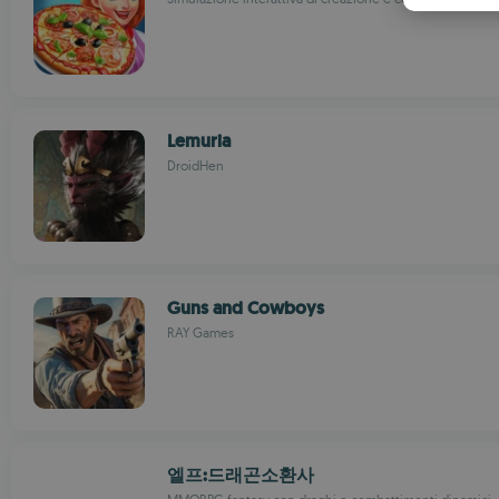
Lemuria
DroidHen
Guns and Cowboys
RAY Games
엘프:드래곤소환사