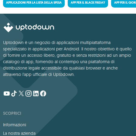
APPLICAZIONI PER LA LISTA DELLA SPESA
APP PER IL BLACK FRIDAY
APP PER IL GIO
Uptodown è un negozio di applicazioni multipiattaforma
specializzato in applicazioni per Android. Il nostro obiettivo è quello
di fornire un accesso libero, gratuito e senza restrizioni ad un ampio
catalogo di app, fornendo al contempo una piattaforma di
distribuzione legale accessibile da qualsiasi browser e anche
attraverso l'app ufficiale di Uptodown.
SCOPRICI
Informazioni
La nostra azienda