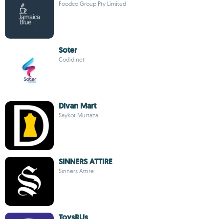
Foodco Group Pty Limited
Soter
Codid.net
Divan Mart
Saykot Murtaza
SINNERS ATTIRE
Sinners Attire
ToysRUs