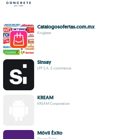
Catalogosofertas.com.mx
Kingbee
Sinsay
LPP S.A. E-commerce
KREAM
KREAM Corporation
Móvil Éxito
Grupo Éxito