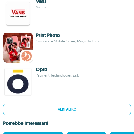
Vans
Arezzo
Print Photo
Customize Mobile Cover, Mugs, T-Shirts
Opto
Payment Technologies s.r.l.
VEDI ALTRO
Potrebbe interessarti