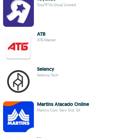
Toys”R”Us (Asia) Limited
ATB
ATB-Market
Selency
Selency Tech
Martins Atacado Online
Martins Com. Serv. Dist. SA