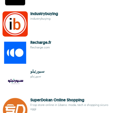
Industrybuying
industrybuying
Recharge.fr
Recharge.com
سبورتيلو
سبورتيلو
SuperDokan Online Shopping
Il top store online in Libano: moda, tech e shopping sicuro
oggi