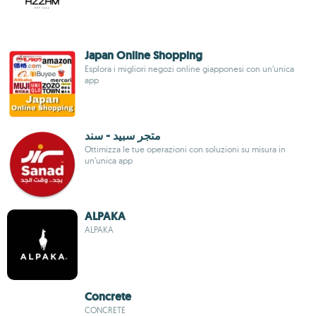
Japan Online Shopping
Esplora i migliori negozi online giapponesi con un’unica
app
متجر سبيد - سند
Ottimizza le tue operazioni con soluzioni su misura in
un’unica app
ALPAKA
ALPAKA
Concrete
CONCRETE