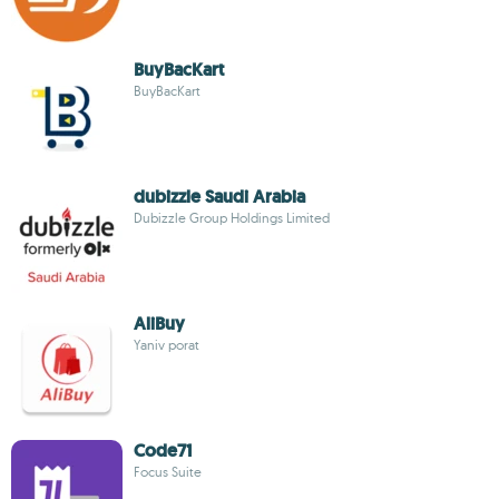
BuyBacKart
BuyBacKart
dubizzle Saudi Arabia
Dubizzle Group Holdings Limited
AliBuy
Yaniv porat
Code71
Focus Suite