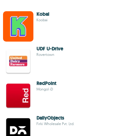
Kobai
Koobai
UDF U-Drive
Rovertown
RedPoint
Mongol iD
DailyObjects
Firki Wholesale Pvt. Ltd.