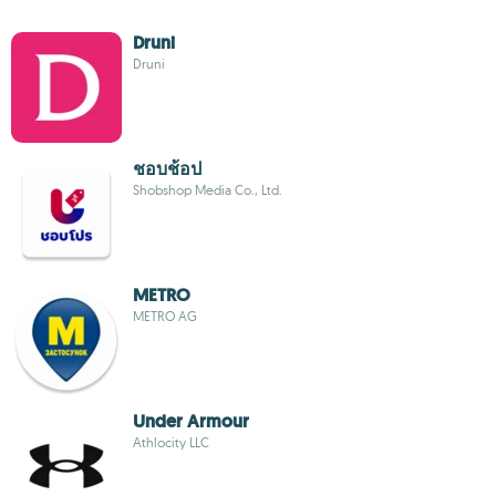
Druni
Druni
ชอบช้อป
Shobshop Media Co., Ltd.
METRO
METRO AG
Under Armour
Athlocity LLC