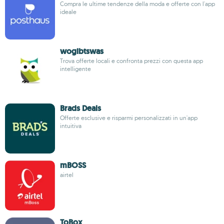
Compra le ultime tendenze della moda e offerte con l'app
ideale
wogibtswas
Trova offerte locali e confronta prezzi con questa app
intelligente
Brads Deals
Offerte esclusive e risparmi personalizzati in un'app
intuitiva
mBOSS
airtel
ToBox