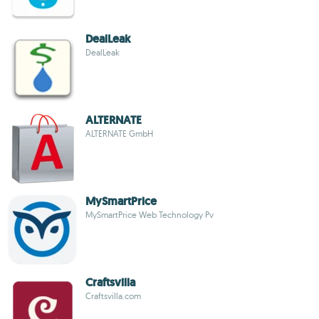
DealLeak
DealLeak
ALTERNATE
ALTERNATE GmbH
MySmartPrice
MySmartPrice Web Technology Pv
Craftsvilla
Craftsvilla.com