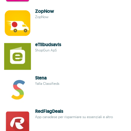
ZopNow
ZopNow
eTilbudsavis
ShopGun ApS
Stena
Yalla Classifieds
RedFlagDeals
App canadese per risparmiare su essenziali e altro