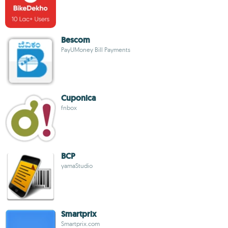
Bescom
PayUMoney Bill Payments
Cuponica
fnbox
BCP
yamaStudio
Smartprix
Smartprix.com