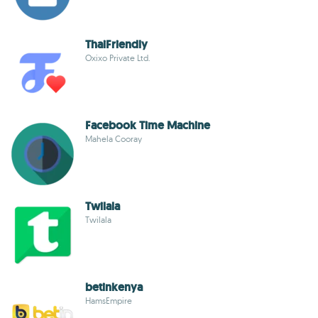
ThaiFriendly
Oxixo Private Ltd.
Facebook Time Machine
Mahela Cooray
Twilala
Twilala
betinkenya
HamsEmpire