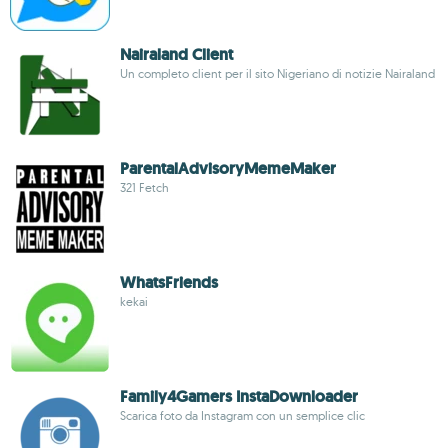
Nairaland Client
Un completo client per il sito Nigeriano di notizie Nairaland
ParentalAdvisoryMemeMaker
321 Fetch
WhatsFriends
kekai
Family4Gamers InstaDownloader
Scarica foto da Instagram con un semplice clic