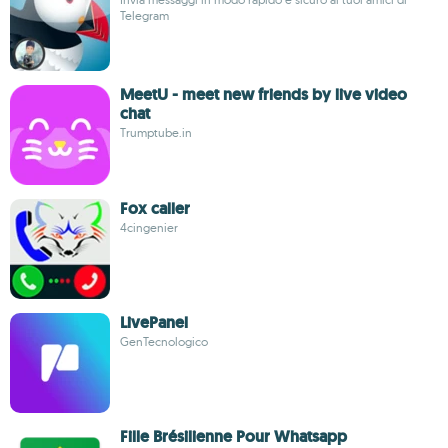
Telegram
MeetU - meet new friends by live video
chat
Trumptube.in
Fox caller
4cingenier
LivePanel
GenTecnologico
Fille Brésilienne Pour Whatsapp