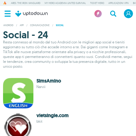
ARES: THE IRON VANGUARD
MY HERO ACADEMIA UNITED SURVIVAL
TICKET HERO
APPLICAZIONI VPN
BA
ANDROID
/
APP
/
COMUNICAZIONE
/
SOCIAL
Social - 24
Resta connesso al mondo dal tuo Android con le migliori app social e tieniti
aggiornato su tutto ciò che accade intorno a te. Dai giganti come Instagram e
TikTok alle nuove piattaforme orientate alla privacy o a nicchie professionali,
queste app ti permetteranno di connetterti quanto vuoi. Condividi meme, segui
le tendenze, crea community o sviluppa la tua presenza digitale, tutto in un
unico posto.
SimsAmino
Narvii
vietsingle.com
bkit