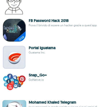
FB Password Hack 2018
Prova il brivido di essere un hacker grazie a quest'app
Portal Iguatama
Guatama Inc.
Snap_Go+
GoNative.io
Mohamed Khaled Telegram
Invia messaggi in modo rapido e sicuro ai tuoi amici di