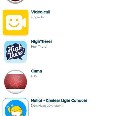
Video call
Xiaomi Inc.
HighThere!
High There!
Cuma
OKS
Hello! - Chatear Ligar Conocer
Dominican developer 14