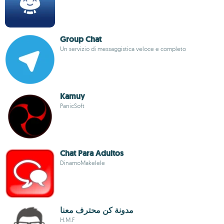
Group Chat
Un servizio di messaggistica veloce e completo
Kamuy
PanicSoft
Chat Para Adultos
DinamoMakelele
مدونة كن محترف معنا
H.M.F