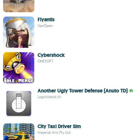
Flyantis
UpsOpen
Cybershock
ONESOFT
Another Ugly Tower Defense (Anuto TD)
LogixIsland.ch
City Taxi Driver Sim
Imperial Arts Pty Ltd