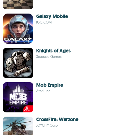
Galaxy Mobile
IGG.COM
Knights of Ages
Seaease Games
Mob Empire
Atari, Inc.
CrossFire: Warzone
JOYCITY Corp.