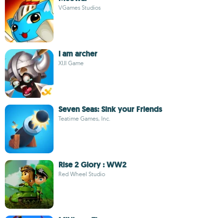
VGames Studios
I am archer
XIJI Game
Seven Seas: Sink your Friends
Teatime Games, Inc.
Rise 2 Glory : WW2
Red Wheel Studio