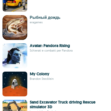
Рыбный дождь
eragames
Avatar: Pandora Rising
Schierati e combatti per Pandora
My Colony
Brandon Stecklein
Sand Excavator Truck driving Rescue
simulator 3D