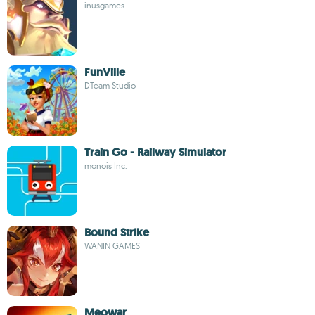
inusgames
FunVille
DTeam Studio
Train Go - Railway Simulator
monois Inc.
Bound Strike
WANIN GAMES
Meowar