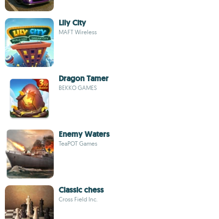
Lily City
MAFT Wireless
Dragon Tamer
BEKKO GAMES
Enemy Waters
TeaPOT Games
Classic chess
Cross Field Inc.