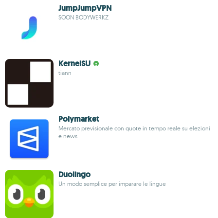
JumpJumpVPN
SOON BODYWERKZ
KernelSU
tiann
Polymarket
Mercato previsionale con quote in tempo reale su elezioni
e news
Duolingo
Un modo semplice per imparare le lingue