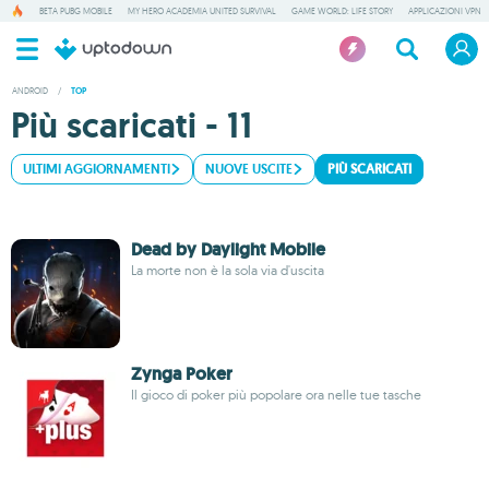
BETA PUBG MOBILE
MY HERO ACADEMIA UNITED SURVIVAL
GAME WORLD: LIFE STORY
APPLICAZIONI VPN
ANDROID
/
TOP
Più scaricati - 11
ULTIMI AGGIORNAMENTI
NUOVE USCITE
PIÙ SCARICATI
Dead by Daylight Mobile
La morte non è la sola via d'uscita
Zynga Poker
Il gioco di poker più popolare ora nelle tue tasche