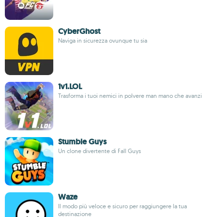
CyberGhost
Naviga in sicurezza ovunque tu sia
1v1.LOL
Trasforma i tuoi nemici in polvere man mano che avanzi
Stumble Guys
Un clone divertente di Fall Guys
Waze
Il modo più veloce e sicuro per raggiungere la tua
destinazione