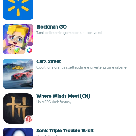
Blockman GO
Tanti online minigame con un look voxel
CarX Street
Goditi una grafica spettacolare e divertenti gare urbane
Where Winds Meet (CN)
Un ARPG dark fantasy
Sonic Triple Trouble 16-bit