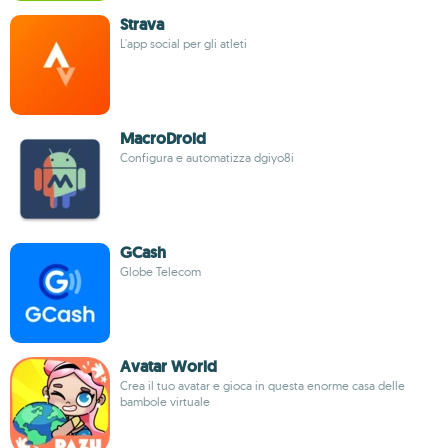
Strava
L'app social per gli atleti
MacroDroid
Configura e automatizza dgiyo8i
GCash
Globe Telecom
Avatar World
Crea il tuo avatar e gioca in questa enorme casa delle
bambole virtuale