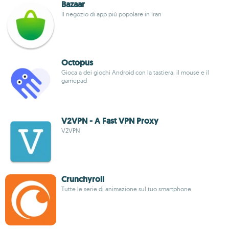
Bazaar
Il negozio di app più popolare in Iran
Octopus
Gioca a dei giochi Android con la tastiera, il mouse e il
gamepad
V2VPN - A Fast VPN Proxy
V2VPN
Crunchyroll
Tutte le serie di animazione sul tuo smartphone